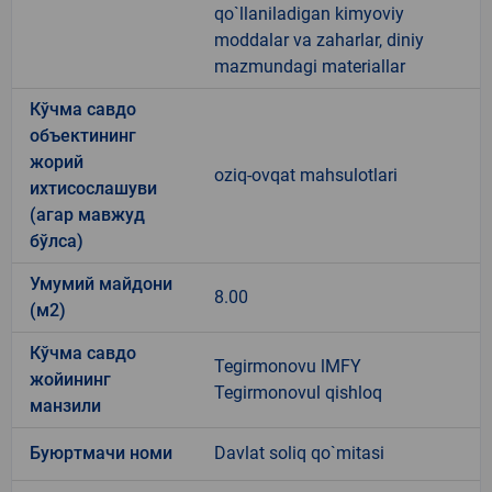
qo`llaniladigan kimyoviy
moddalar va zaharlar, diniy
mazmundagi materiallar
Кўчма савдо
объектининг
жорий
oziq-ovqat mahsulotlari
ихтисослашуви
(агар мавжуд
бўлса)
Умумий майдони
8.00
(м2)
Кўчма савдо
Tegirmonovu lMFY
жойининг
Tegirmonovul qishloq
манзили
Буюртмачи номи
Davlat soliq qo`mitasi