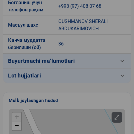
Боғланиш учун
+998 (97) 408 07 68
телефон рақам
QUSHMANOV SHERALI
Масъул шахс
ABDUKARIMOVICH
Қанча муддатга
36
берилиши (ой)
keyboard_arrow_down
Buyurtmachi ma’lumotlari
keyboard_arrow_down
Lot hujjatlari
Mulk joylashgan hudud
+
−