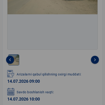
keyboard_arrow_left
keyboard_arrow_right
Item
1
Arizalarni qabul qilishning oxirgi muddati:
of
14.07.2026 09:00
1
Savdo boshlanish vaqti:
14.07.2026 10:00