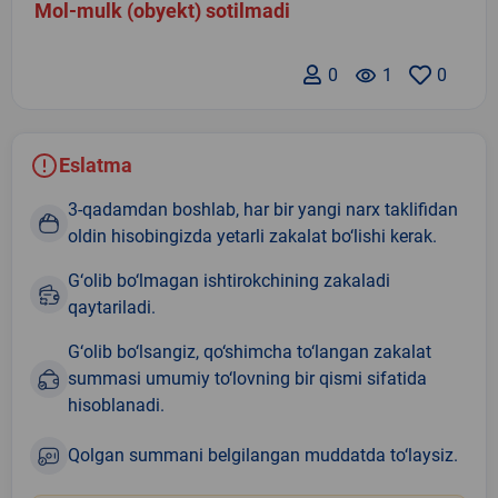
Mol-mulk (obyekt) sotilmadi
0
remove_red_eye
1
0
Eslatma
3-qadamdan boshlab, har bir yangi narx taklifidan
oldin hisobingizda yetarli zakalat bo‘lishi kerak.
G‘olib bo‘lmagan ishtirokchining zakaladi
qaytariladi.
G‘olib bo‘lsangiz, qo‘shimcha to‘langan zakalat
summasi umumiy to‘lovning bir qismi sifatida
hisoblanadi.
Qolgan summani belgilangan muddatda to‘laysiz.