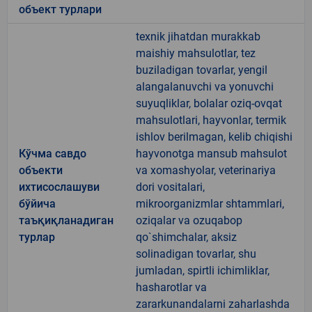
объект турлари
texnik jihatdan murakkab
maishiy mahsulotlar, tez
buziladigan tovarlar, yengil
alangalanuvchi va yonuvchi
suyuqliklar, bolalar oziq-ovqat
mahsulotlari, hayvonlar, termik
ishlov berilmagan, kelib chiqishi
Кўчма савдо
hayvonotga mansub mahsulot
объекти
va xomashyolar, veterinariya
ихтисослашуви
dori vositalari,
бўйича
mikroorganizmlar shtammlari,
таъқиқланадиган
oziqalar va ozuqabop
турлар
qo`shimchalar, aksiz
solinadigan tovarlar, shu
jumladan, spirtli ichimliklar,
hasharotlar va
zararkunandalarni zaharlashda