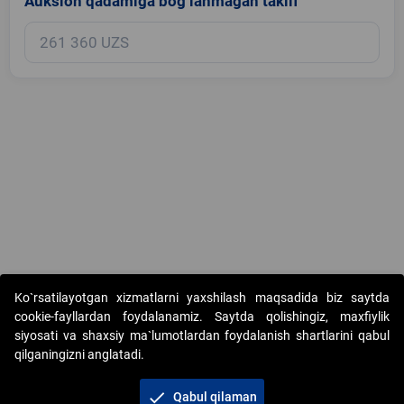
Auksion qadamiga bog‘lanmagan taklif
Copyright © 2017-2026. "Elektron onlayn-auksionlarni tashkil etish"
Ko`rsatilayotgan xizmatlarni yaxshilash maqsadida biz saytda
AJ. Barcha huquqlar himoyalangan
cookie-fayllardan foydalanamiz. Saytda qolishingiz, maxfiylik
siyosati va shaxsiy ma`lumotlardan foydalanish shartlarini qabul
qilganingizni anglatadi.
check
Qabul qilaman