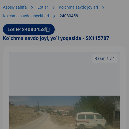
chevron_right
chevron_right
chevron_right
Asosiy sahifa
Lotlar
Koʻchma savdo joylari
chevron_right
Koʻchma savdo obyektlari
24080458
Lot № 24080458
content_copy
Ko`chma savdo joyi, yo`l yoqasida - SX115787
Rasm 1 / 1