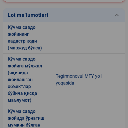
keyboard_arrow_down
Lot ma’lumotlari
Кўчма савдо
жойининг
кадастр коди
(мавжуд бўлса)
Кўчма савдо
жойига мўлжал
(яқинида
Tegirmonovul MFY yo'l
жойлашган
yoqasida
объектлар
бўйича қисқа
маълумот)
Кўчма савдо
жойида ўрнатиш
мумкин бўлган