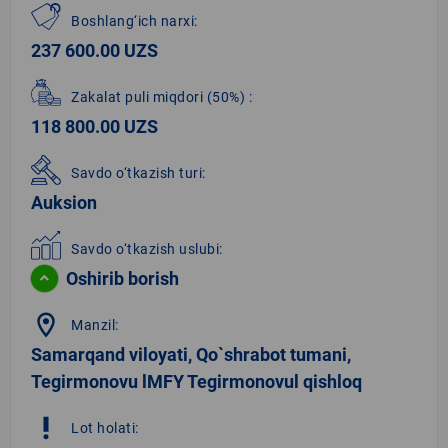
Boshlang‘ich narxi:
237 600.00 UZS
Zakalat puli miqdori
(50%)
:
118 800.00 UZS
Savdo o‘tkazish turi:
Auksion
Savdo o‘tkazish uslubi:
Oshirib borish
location_on
Manzil:
Samarqand viloyati, Qo`shrabot tumani,
Tegirmonovu lMFY Tegirmonovul qishloq
priority_high
Lot holati: