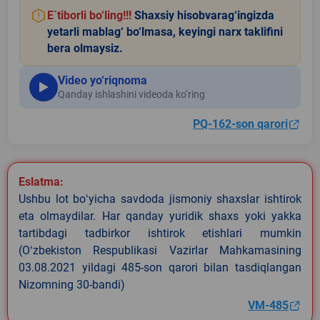
E`tiborli bo‘ling!!!
Shaxsiy hisobvarag‘ingizda
yetarli mablag‘ bo‘lmasa, keyingi narx taklifini
bera olmaysiz.
Video yo‘riqnoma
Qanday ishlashini videoda ko‘ring
PQ-162-son qarori
Eslatma:
Ushbu lot boʻyicha savdoda jismoniy shaxslar ishtirok
eta olmaydilar. Har qanday yuridik shaxs yoki yakka
tartibdagi tadbirkor ishtirok etishlari mumkin
(Oʻzbekiston Respublikasi Vazirlar Mahkamasining
03.08.2021 yildagi 485-son qarori bilan tasdiqlangan
Nizomning 30-bandi)
VM-485