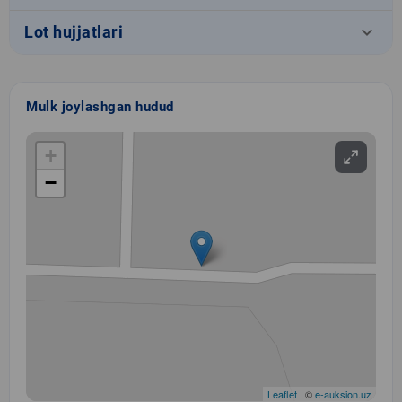
keyboard_arrow_down
Lot hujjatlari
Mulk joylashgan hudud
+
−
Leaflet
| ©
e-auksion.uz