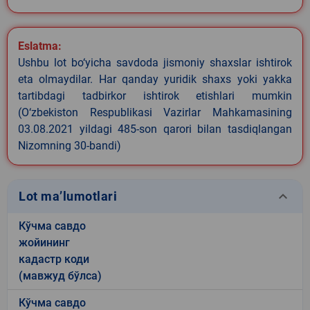
Eslatma:
Ushbu lot bo‘yicha savdoda jismoniy shaxslar ishtirok
eta olmaydilar. Har qanday yuridik shaxs yoki yakka
tartibdagi tadbirkor ishtirok etishlari mumkin
(O‘zbekiston Respublikasi Vazirlar Mahkamasining
03.08.2021 yildagi 485-son qarori bilan tasdiqlangan
Nizomning 30-bandi)
keyboard_arrow_down
Lot ma’lumotlari
Кўчма савдо
жойининг
кадастр коди
(мавжуд бўлса)
Кўчма савдо