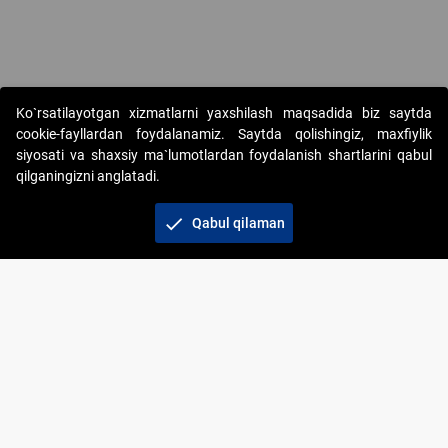
Copyright © 2017-2026. "Elektron onlayn-auksionlarni tashkil etish"
Ko`rsatilayotgan xizmatlarni yaxshilash maqsadida biz saytda
AJ. Barcha huquqlar himoyalangan
cookie-fayllardan foydalanamiz. Saytda qolishingiz, maxfiylik
siyosati va shaxsiy ma`lumotlardan foydalanish shartlarini qabul
qilganingizni anglatadi.
check
Qabul qilaman
+998 71 202-21-11
Veb-saytdagi axborot materiallaridan boshqa
shaxslar foydalanganda jamiyatning korporativ veb-
saytiga majburiy havolalar ko‘rsatilishi kerak