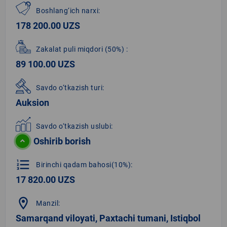
Boshlang‘ich narxi:
178 200.00 UZS
Zakalat puli miqdori
(50%)
:
89 100.00 UZS
Savdo o‘tkazish turi:
Auksion
Savdo o‘tkazish uslubi:
Oshirib borish
format_list_numbered
Birinchi qadam bahosi(10%):
17 820.00 UZS
location_on
Manzil:
Samarqand viloyati, Paxtachi tumani, Istiqbol