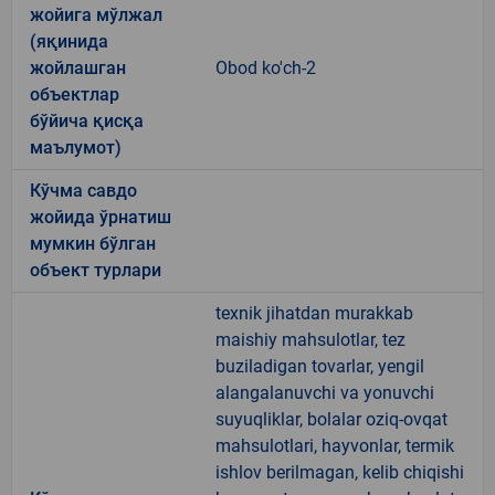
жойига мўлжал
(яқинида
жойлашган
Obod ko'ch-2
объектлар
бўйича қисқа
маълумот)
Кўчма савдо
жойида ўрнатиш
мумкин бўлган
объект турлари
texnik jihatdan murakkab
maishiy mahsulotlar, tez
buziladigan tovarlar, yengil
alangalanuvchi va yonuvchi
suyuqliklar, bolalar oziq-ovqat
mahsulotlari, hayvonlar, termik
ishlov berilmagan, kelib chiqishi