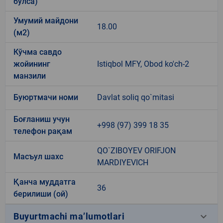
бўлса)
Умумий майдони
18.00
(м2)
Кўчма савдо
жойининг
Istiqbol MFY, Obod ko'ch-2
манзили
Буюртмачи номи
Davlat soliq qo`mitasi
Боғланиш учун
+998 (97) 399 18 35
телефон рақам
QO`ZIBOYEV ORIFJON
Масъул шахс
MARDIYEVICH
Қанча муддатга
36
берилиши (ой)
keyboard_arrow_down
Buyurtmachi ma’lumotlari