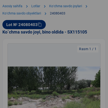
chevron_right
chevron_right
chevron_right
Asosiy sahifa
Lotlar
Koʻchma savdo joylari
chevron_right
Koʻchma savdo obyektlari
24080403
Lot № 24080403
content_copy
Ko`chma savdo joyi, bino oldida - SX115105
Rasm 1 / 1