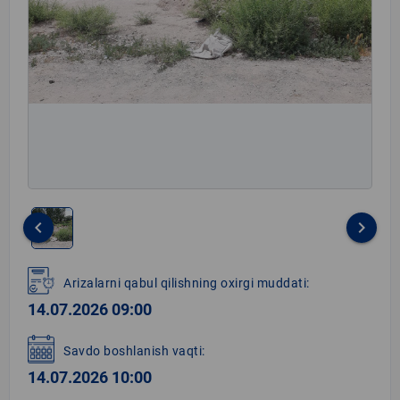
keyboard_arrow_left
keyboard_arrow_right
Item
1
Arizalarni qabul qilishning oxirgi muddati:
of
14.07.2026 09:00
1
Savdo boshlanish vaqti:
14.07.2026 10:00