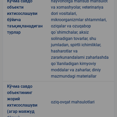
Кўчма савдо
hayvonotga mansub mahsulot
объекти
va xomashyolar, veterinariya
ихтисослашуви
dori vositalari,
бўйича
mikroorganizmlar shtammlari,
таъқиқланадиган
oziqalar va ozuqabop
турлар
qo`shimchalar, aksiz
solinadigan tovarlar, shu
jumladan, spirtli ichimliklar,
hasharotlar va
zararkunandalarni zaharlashda
qo`llaniladigan kimyoviy
moddalar va zaharlar, diniy
mazmundagi materiallar
Кўчма савдо
объектининг
жорий
oziq-ovqat mahsulotlari
ихтисослашуви
(агар мавжуд