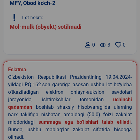
MFY, Obod ko'ch-2
priority_high
Lot holati:
Mol-mulk (obyekt) sotilmadi
0
remove_red_eye
3
0
Eslatma:
O‘zbekiston Respublikasi Prezidentining 19.04.2024-
yildagi PQ-162-son qaroriga asosan ushbu lot bo‘yicha
o‘tkaziladigan elektron onlayn-auksion savdolari
jarayonida, ishtirokchilar tomonidan
uchinchi
qadamdan
boshlab shaxsiy hisobvarag‘ida ularning
narx taklifiga nisbatan amaldagi (50.0) foizi zakalat
miqdoridagi
summaga ega bo‘lishlari talab etiladi
.
Bunda, ushbu mablag‘lar zakalat sifatida hisobga
olinadi.