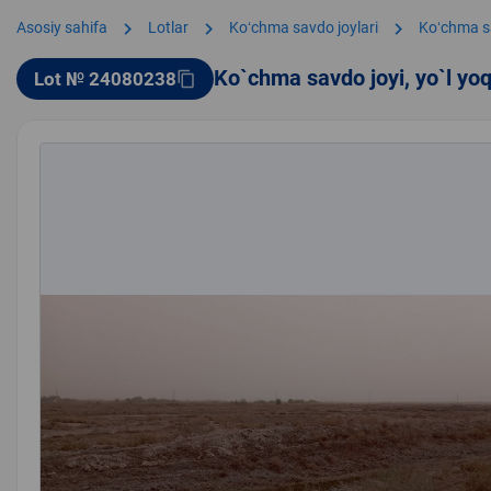
chevron_right
chevron_right
chevron_right
Asosiy sahifa
Lotlar
Koʻchma savdo joylari
Koʻchma s
Ko`chma savdo joyi, yo`l yo
Lot № 24080238
content_copy