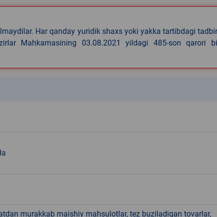
lmaydilar. Har qanday yuridik shaxs yoki yakka tartibdagi tadbi
azirlar Mahkamasining 03.08.2021 yildagi 485-son qarori bi
k
da
hatdan murakkab maishiy mahsulotlar, tez buziladigan tovarlar,