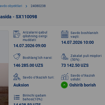
chevron_right
avdo obyektlari
24080238
qasida - SX110098
Arizalarni qabul
Savdo boshlanish
qilishning oxirgi
vaqti:
muddati:
14.07.2026 10:00
14.07.2026 09:00
Zakalat puli miqdori
Boshlang‘ich narxi:
(50%)
:
146 285.00 UZS
73 142.50 UZS
Savdo o‘tkazish
Savdo o‘tkazish turi:
uslubi:
Auksion
Oshirib borish
Birinchi qadam
format_list_numbered
bahosi(10%):
14 628.50 UZS