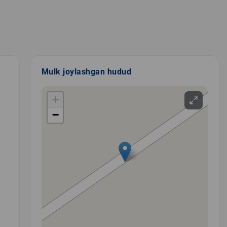
Mulk joylashgan hudud
+
−