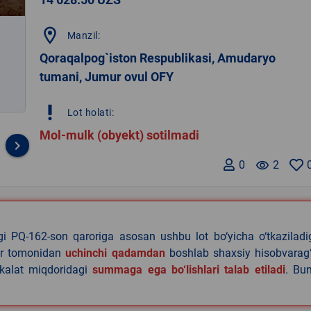
location_on
Manzil:
Qoraqalpog`iston Respublikasi, Amudaryo
tumani, Jumur ovul OFY
priority_high
Lot holati:
Mol-mulk (obyekt) sotilmadi
keyboard_arrow_right
0
remove_red_eye
2
agi PQ-162-son qaroriga asosan ushbu lot bo‘yicha o‘tkazilad
lar tomonidan
uchinchi qadamdan
boshlab shaxsiy hisobvarag‘
akalat miqdoridagi
summaga ega bo‘lishlari talab etiladi
. Bu