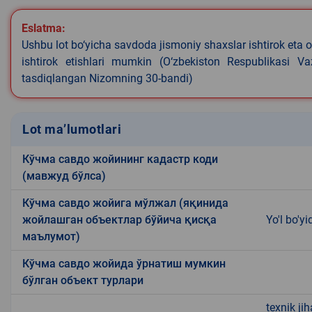
Eslatma:
Ushbu lot bo‘yicha savdoda jismoniy shaxslar ishtirok eta o
ishtirok etishlari mumkin (O‘zbekiston Respublikasi V
tasdiqlangan Nizomning 30-bandi)
Lot ma’lumotlari
Кўчма савдо жойининг кадастр коди
(мавжуд бўлса)
Кўчма савдо жойига мўлжал (яқинида
жойлашган объектлар бўйича қисқа
Yo'l bo'yi
маълумот)
Кўчма савдо жойида ўрнатиш мумкин
бўлган объект турлари
texnik ji