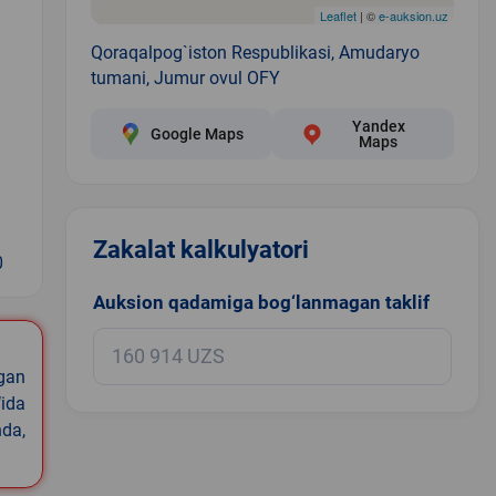
Leaflet
| ©
e-auksion.uz
Qoraqalpog`iston Respublikasi, Amudaryo
tumani, Jumur ovul OFY
Yandex
Google Maps
Maps
Zakalat kalkulyatori
0
Auksion qadamiga bog‘lanmagan taklif
igan
ida
nda,