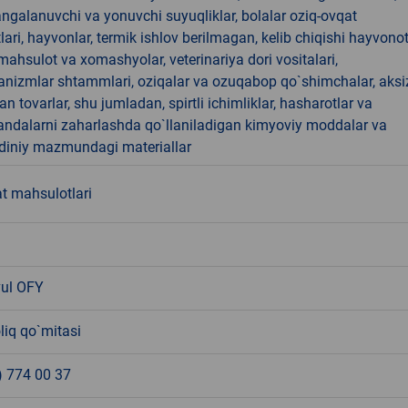
angalanuvchi va yonuvchi suyuqliklar, bolalar oziq-ovqat
ari, hayvonlar, termik ishlov berilmagan, kelib chiqishi hayvono
hsulot va xomashyolar, veterinariya dori vositalari,
anizmlar shtammlari, oziqalar va ozuqabop qo`shimchalar, aksi
an tovarlar, shu jumladan, spirtli ichimliklar, hasharotlar va
andalarni zaharlashda qo`llaniladigan kimyoviy moddalar va
 diniy mazmundagi materiallar
t mahsulotlari
ul OFY
liq qo`mitasi
) 774 00 37