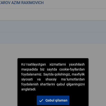
AROV AZIM RAXIMOVICH
k
k
Ko`rsatilayotgan xizmatlarni yaxshilash
maqsadida biz saytda cookie-fayllardan
foydalanamiz. Saytda qolishingiz, maxfiylik
siyosati va shaxsiy ma`lumotlardan
foydalanish shartlarini qabul qilganingizni
anglatadi.
check
Qabul qilaman