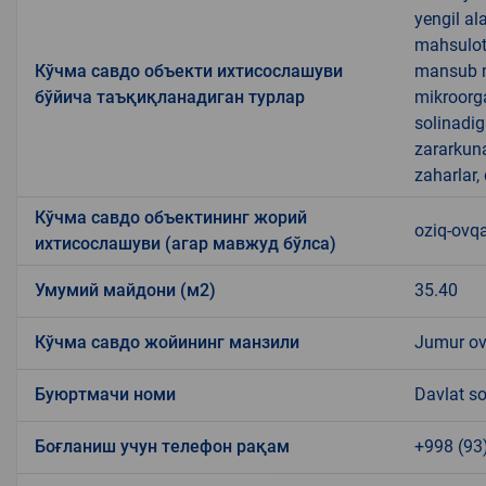
yengil al
mahsulotl
Кўчма савдо объекти ихтисослашуви
mansub ma
бўйича таъқиқланадиган турлар
mikroorg
solinadig
zararkun
zaharlar,
Кўчма савдо объектининг жорий
oziq-ovqa
ихтисослашуви (агар мавжуд бўлса)
Умумий майдони (м2)
35.40
Кўчма савдо жойининг манзили
Jumur ov
Буюртмачи номи
Davlat so
Боғланиш учун телефон рақам
+998 (93