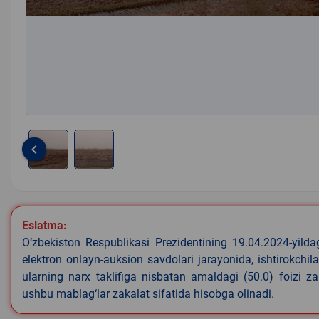
keyboard_arrow_left
Item
1
of
2
Eslatma:
O‘zbekiston Respublikasi Prezidentining 19.04.2024-yild
elektron onlayn-auksion savdolari jarayonida, ishtirokchi
ularning narx taklifiga nisbatan amaldagi (50.0) foizi z
ushbu mablag‘lar zakalat sifatida hisobga olinadi.