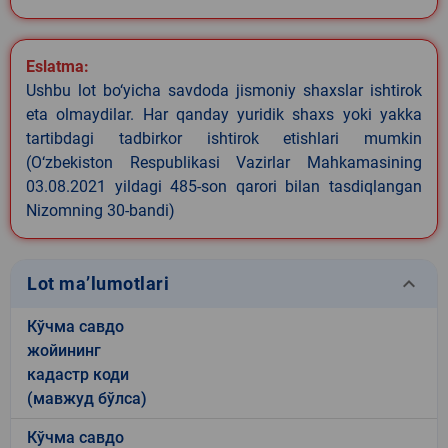
Eslatma:
Ushbu lot bo‘yicha savdoda jismoniy shaxslar ishtirok
eta olmaydilar. Har qanday yuridik shaxs yoki yakka
tartibdagi tadbirkor ishtirok etishlari mumkin
(O‘zbekiston Respublikasi Vazirlar Mahkamasining
03.08.2021 yildagi 485-son qarori bilan tasdiqlangan
Nizomning 30-bandi)
keyboard_arrow_down
Lot ma’lumotlari
Кўчма савдо
жойининг
кадастр коди
(мавжуд бўлса)
Кўчма савдо