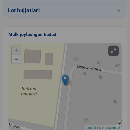
keyboard_arrow_down
Lot hujjatlari
Mulk joylashgan hudud
+
−
Leaflet
| ©
e-auksion.uz