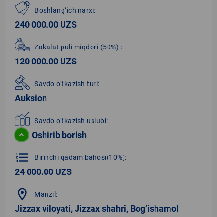
Boshlang‘ich narxi:
240 000.00 UZS
Zakalat puli miqdori
(50%)
:
120 000.00 UZS
Savdo o‘tkazish turi:
Auksion
Savdo o‘tkazish uslubi:
Oshirib borish
format_list_numbered
Birinchi qadam bahosi(10%):
24 000.00 UZS
location_on
Manzil:
Jizzax viloyati, Jizzax shahri, Bog’ishamol