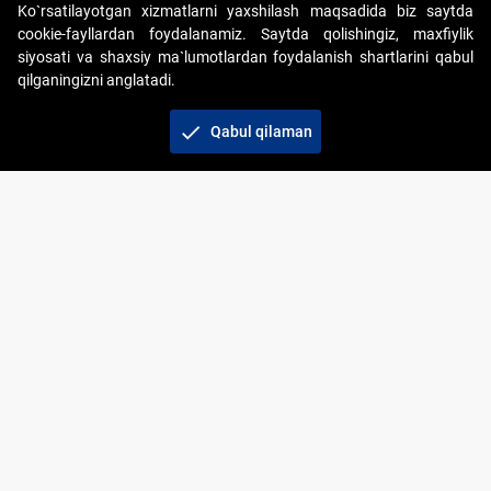
Ko`rsatilayotgan xizmatlarni yaxshilash maqsadida biz saytda
cookie-fayllardan foydalanamiz. Saytda qolishingiz, maxfiylik
siyosati va shaxsiy ma`lumotlardan foydalanish shartlarini qabul
qilganingizni anglatadi.
Copyright © 2017-2026. "Elektron onlayn-auksionlarni
tashkil etish" AJ. Barcha huquqlar himoyalangan
check
Qabul qilaman
To‘lov usullari
Bog‘lanish