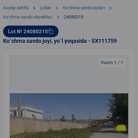
chevron_right
chevron_right
chevron_right
Asosiy sahifa
Lotlar
Koʻchma savdo joylari
chevron_right
Koʻchma savdo obyektlari
24080215
Lot № 24080215
content_copy
Ko`chma savdo joyi, yo`l yoqasida - SX111759
Rasm 1 / 1