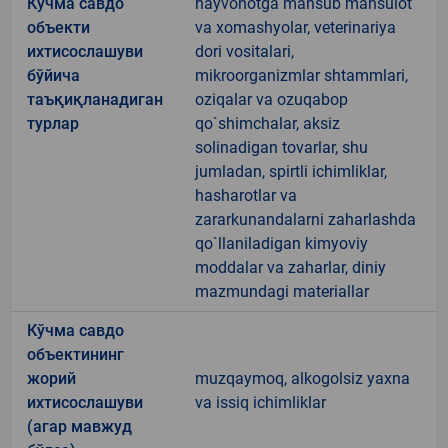
Кўчма савдо
hayvonotga mansub mahsulot
объекти
va xomashyolar, veterinariya
ихтисослашуви
dori vositalari,
бўйича
mikroorganizmlar shtammlari,
таъқиқланадиган
oziqalar va ozuqabop
турлар
qo`shimchalar, aksiz
solinadigan tovarlar, shu
jumladan, spirtli ichimliklar,
hasharotlar va
zararkunandalarni zaharlashda
qo`llaniladigan kimyoviy
moddalar va zaharlar, diniy
mazmundagi materiallar
Кўчма савдо
объектининг
жорий
muzqaymoq, alkogolsiz yaxna
ихтисослашуви
va issiq ichimliklar
(агар мавжуд