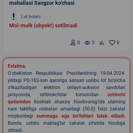
mahallasi Sangzor ko’chasi
priority_high
Lot holati:
Mol-mulk (obyekt) sotilmadi
0
remove_red_eye
3
0
Eslatma:
O‘zbekiston Respublikasi Prezidentining 19.04.2024-
yildagi PQ-162-son qaroriga asosan ushbu lot bo‘yicha
o‘tkaziladigan elektron onlayn-auksion savdolari
jarayonida, ishtirokchilar tomonidan
uchinchi
qadamdan
boshlab shaxsiy hisobvarag‘ida ularning
narx taklifiga nisbatan amaldagi (50.0) foizi zakalat
miqdoridagi
summaga ega bo‘lishlari talab etiladi
.
Bunda, ushbu mablag‘lar zakalat sifatida hisobga
olinadi.