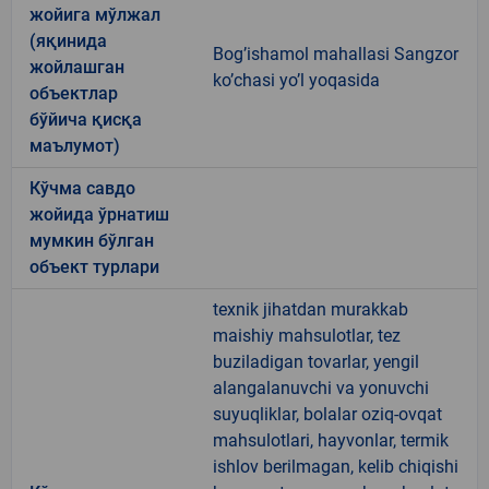
жойига мўлжал
(яқинида
Bog’ishamol mahallasi Sangzor
жойлашган
ko’chasi yo’l yoqasida
объектлар
бўйича қисқа
маълумот)
Кўчма савдо
жойида ўрнатиш
мумкин бўлган
объект турлари
texnik jihatdan murakkab
maishiy mahsulotlar, tez
buziladigan tovarlar, yengil
alangalanuvchi va yonuvchi
suyuqliklar, bolalar oziq-ovqat
mahsulotlari, hayvonlar, termik
ishlov berilmagan, kelib chiqishi