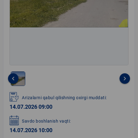
keyboard_arrow_left
keyboard_arrow_right
Item
1
Arizalarni qabul qilishning oxirgi muddati:
of
14.07.2026 09:00
1
Savdo boshlanish vaqti:
14.07.2026 10:00