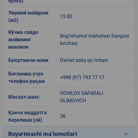
бўлса)
Умумий майдони
15.00
(м2)
Кўчма савдо
Bog’ishamol mahallasi Sangzor
жойининг
ko’chasi
манзили
Буюртмачи номи
Davlat soliq qo`mitasi
Боғланиш учун
+998 (97) 793 77 17
телефон рақам
OCHILOV SAFARALI
Масъул шахс
OLIMOVICH
Қанча муддатга
36
берилиши (ой)
keyboard_arrow_down
Buyurtmachi ma’lumotlari