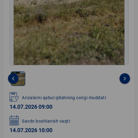
keyboard_arrow_left
keyboard_arrow_right
Item
1
Arizalarni qabul qilishning oxirgi muddati:
of
14.07.2026 09:00
1
Savdo boshlanish vaqti:
14.07.2026 10:00