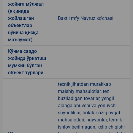
жойига мўлжал
(яқинида
жойлашган
Baxtli mfy Navruz ko'chasi
объектлар
бўйича қисқа
маълумот)
Кўчма савдо
жойида ўрнатиш
мумкин бўлган
объект турлари
texnik jihatdan murakkab
maishiy mahsulotlar, tez
buziladigan tovarlar, yengil
alangalanuvchi va yonuvchi
suyuqliklar, bolalar oziq-ovqat
mahsulotlari, hayvonlar, termik
ishlov berilmagan, kelib chiqishi