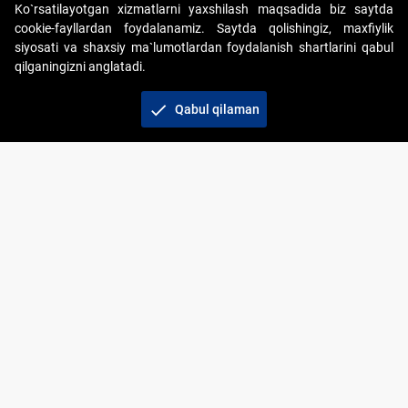
Ko`rsatilayotgan xizmatlarni yaxshilash maqsadida biz saytda
cookie-fayllardan foydalanamiz. Saytda qolishingiz, maxfiylik
siyosati va shaxsiy ma`lumotlardan foydalanish shartlarini qabul
qilganingizni anglatadi.
Copyright © 2017-2026. "Elektron onlayn-auksionlarni
tashkil etish" AJ. Barcha huquqlar himoyalangan
check
Qabul qilaman
To‘lov usullari
Bog‘lanish