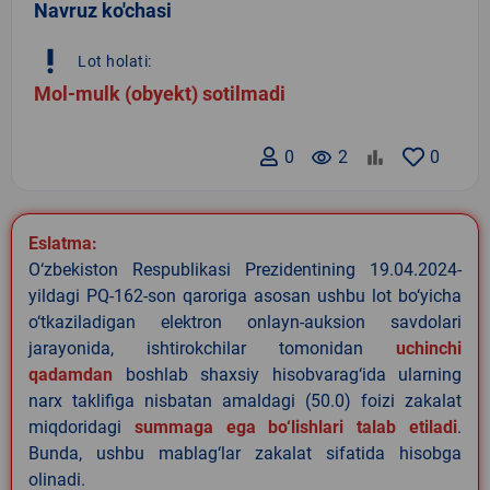
Navruz ko'chasi
priority_high
Lot holati:
Mol-mulk (obyekt) sotilmadi
0
remove_red_eye
2
0
Eslatma:
O‘zbekiston Respublikasi Prezidentining 19.04.2024-
yildagi PQ-162-son qaroriga asosan ushbu lot bo‘yicha
o‘tkaziladigan elektron onlayn-auksion savdolari
jarayonida, ishtirokchilar tomonidan
uchinchi
qadamdan
boshlab shaxsiy hisobvarag‘ida ularning
narx taklifiga nisbatan amaldagi (50.0) foizi zakalat
miqdoridagi
summaga ega bo‘lishlari talab etiladi
.
Bunda, ushbu mablag‘lar zakalat sifatida hisobga
olinadi.