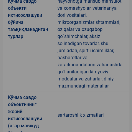
Кўчма савдо
hayvonotga mansub mahsulot
объекти
va xomashyolar, veterinariya
ихтисослашуви
dori vositalari,
бўйича
mikroorganizmlar shtammlari,
таъқиқланадиган
oziqalar va ozuqabop
турлар
qo`shimchalar, aksiz
solinadigan tovarlar, shu
jumladan, spirtli ichimliklar,
hasharotlar va
zararkunandalarni zaharlashda
qo`llaniladigan kimyoviy
moddalar va zaharlar, diniy
mazmundagi materiallar
Кўчма савдо
объектининг
жорий
sartaroshlik xizmatlari
ихтисослашуви
(агар мавжуд