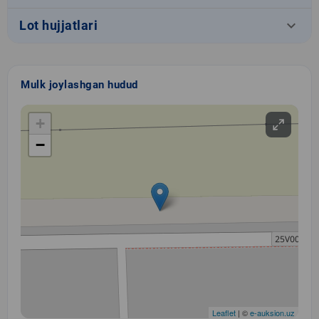
keyboard_arrow_down
Lot hujjatlari
Mulk joylashgan hudud
+
−
Leaflet
| ©
e-auksion.uz