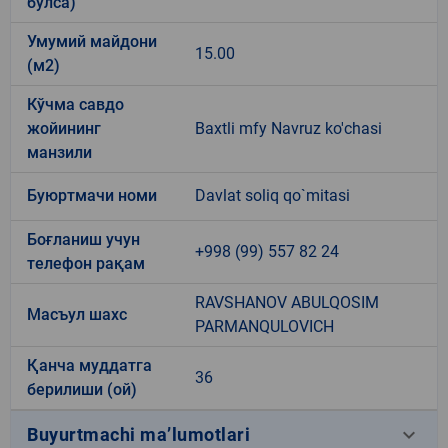
бўлса)
Умумий майдони
15.00
(м2)
Кўчма савдо
жойининг
Baxtli mfy Navruz ko'chasi
манзили
Буюртмачи номи
Davlat soliq qo`mitasi
Боғланиш учун
+998 (99) 557 82 24
телефон рақам
RAVSHANOV ABULQOSIM
Масъул шахс
PARMANQULOVICH
Қанча муддатга
36
берилиши (ой)
keyboard_arrow_down
Buyurtmachi ma’lumotlari