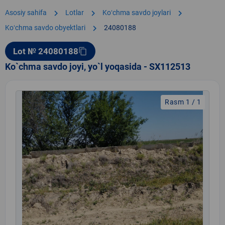
chevron_right
chevron_right
chevron_right
Asosiy sahifa
Lotlar
Koʻchma savdo joylari
chevron_right
Koʻchma savdo obyektlari
24080188
Lot № 24080188
content_copy
Ko`chma savdo joyi, yo`l yoqasida - SX112513
Rasm 1 / 1