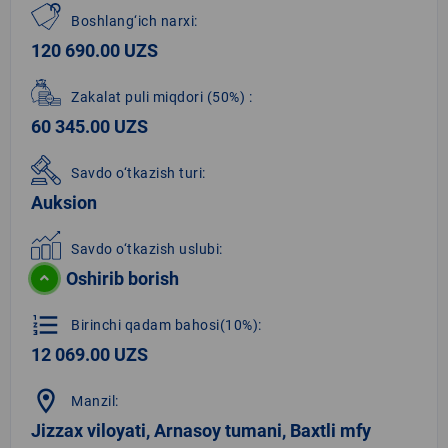
Boshlang‘ich narxi:
120 690.00 UZS
Zakalat puli miqdori
(50%)
:
60 345.00 UZS
Savdo o‘tkazish turi:
Auksion
Savdo o‘tkazish uslubi:
Oshirib borish
format_list_numbered
Birinchi qadam bahosi(10%):
12 069.00 UZS
location_on
Manzil:
Jizzax viloyati, Arnasoy tumani, Baxtli mfy