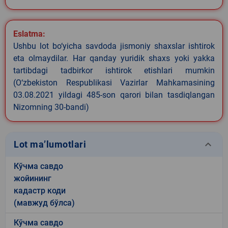
Eslatma:
Ushbu lot bo‘yicha savdoda jismoniy shaxslar ishtirok
eta olmaydilar. Har qanday yuridik shaxs yoki yakka
tartibdagi tadbirkor ishtirok etishlari mumkin
(O‘zbekiston Respublikasi Vazirlar Mahkamasining
03.08.2021 yildagi 485-son qarori bilan tasdiqlangan
Nizomning 30-bandi)
keyboard_arrow_down
Lot ma’lumotlari
Кўчма савдо
жойининг
кадастр коди
(мавжуд бўлса)
Кўчма савдо