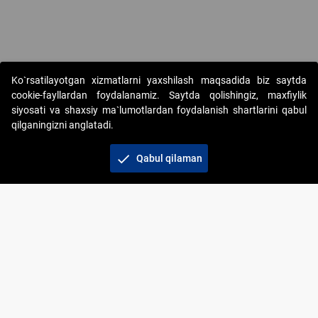
Copyright © 2017-2026. "Elektron onlayn-auksionlarni tashkil etish"
Ko`rsatilayotgan xizmatlarni yaxshilash maqsadida biz saytda
AJ. Barcha huquqlar himoyalangan
cookie-fayllardan foydalanamiz. Saytda qolishingiz, maxfiylik
siyosati va shaxsiy ma`lumotlardan foydalanish shartlarini qabul
qilganingizni anglatadi.
check
Qabul qilaman
+998 71 202-21-11
Veb-saytdagi axborot materiallaridan boshqa
shaxslar foydalanganda jamiyatning korporativ veb-
saytiga majburiy havolalar ko‘rsatilishi kerak