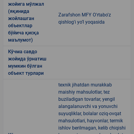
жойига мўлжал
(яқинида
Zarafshon MFY O'rtabo'z
жойлашган
qishlog'i yo’l yoqasida
объектлар
бўйича қисқа
маълумот)
Кўчма савдо
жойида ўрнатиш
мумкин бўлган
объект турлари
texnik jihatdan murakkab
maishiy mahsulotlar, tez
buziladigan tovarlar, yengil
alangalanuvchi va yonuvchi
suyuqliklar, bolalar oziq-ovqat
mahsulotlari, hayvonlar, termik
ishlov berilmagan, kelib chiqishi