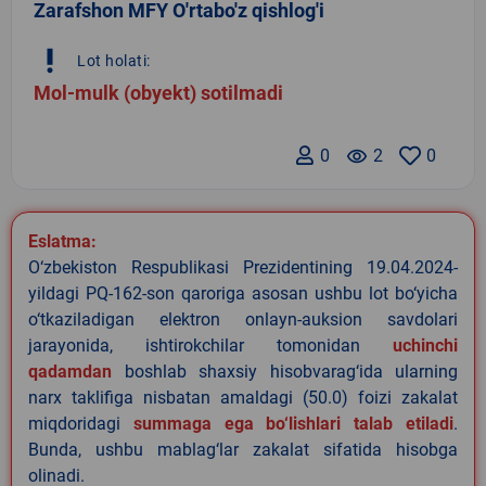
Zarafshon MFY O'rtabo'z qishlog'i
priority_high
Lot holati:
Mol-mulk (obyekt) sotilmadi
0
remove_red_eye
2
0
Eslatma:
O‘zbekiston Respublikasi Prezidentining 19.04.2024-
yildagi PQ-162-son qaroriga asosan ushbu lot bo‘yicha
o‘tkaziladigan elektron onlayn-auksion savdolari
jarayonida, ishtirokchilar tomonidan
uchinchi
qadamdan
boshlab shaxsiy hisobvarag‘ida ularning
narx taklifiga nisbatan amaldagi (50.0) foizi zakalat
miqdoridagi
summaga ega bo‘lishlari talab etiladi
.
Bunda, ushbu mablag‘lar zakalat sifatida hisobga
olinadi.