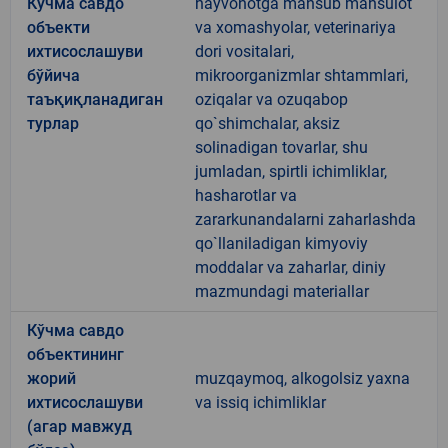
Кўчма савдо
hayvonotga mansub mahsulot
объекти
va xomashyolar, veterinariya
ихтисослашуви
dori vositalari,
бўйича
mikroorganizmlar shtammlari,
таъқиқланадиган
oziqalar va ozuqabop
турлар
qo`shimchalar, aksiz
solinadigan tovarlar, shu
jumladan, spirtli ichimliklar,
hasharotlar va
zararkunandalarni zaharlashda
qo`llaniladigan kimyoviy
moddalar va zaharlar, diniy
mazmundagi materiallar
Кўчма савдо
объектининг
жорий
muzqaymoq, alkogolsiz yaxna
ихтисослашуви
va issiq ichimliklar
(агар мавжуд