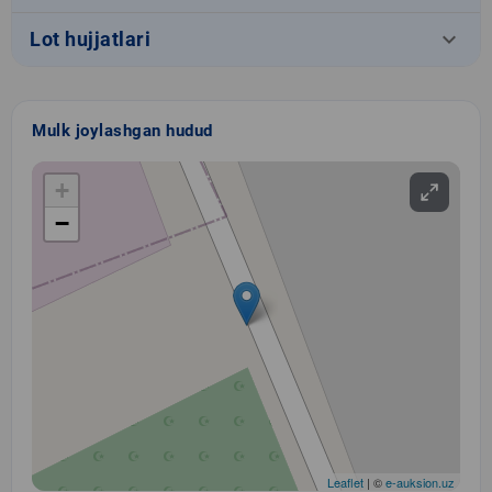
keyboard_arrow_down
Lot hujjatlari
Mulk joylashgan hudud
+
−
Leaflet
| ©
e-auksion.uz