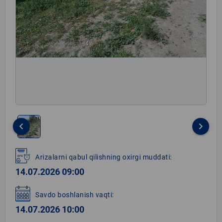
keyboard_arrow_left
keyboard_arrow_right
Item
1
Arizalarni qabul qilishning oxirgi muddati:
of
14.07.2026 09:00
1
Savdo boshlanish vaqti:
14.07.2026 10:00