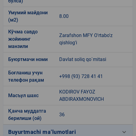
бўлса)
Умумий майдони
8.00
(м2)
Кўчма савдо
Zarafshon MFY O'rtabo'z
жойининг
qishlog'i
манзили
Буюртмачи номи
Davlat soliq qo`mitasi
Боғланиш учун
+998 (93) 728 41 41
телефон рақам
KODIROV FAYOZ
Масъул шахс
ABDIRAXMONOVICH
Қанча муддатга
36
берилиши (ой)
keyboard_arrow_down
Buyurtmachi ma’lumotlari