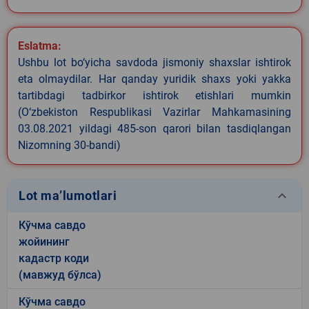
Eslatma:
Ushbu lot bo‘yicha savdoda jismoniy shaxslar ishtirok
eta olmaydilar. Har qanday yuridik shaxs yoki yakka
tartibdagi tadbirkor ishtirok etishlari mumkin
(O‘zbekiston Respublikasi Vazirlar Mahkamasining
03.08.2021 yildagi 485-son qarori bilan tasdiqlangan
Nizomning 30-bandi)
keyboard_arrow_down
Lot ma’lumotlari
Кўчма савдо
жойининг
кадастр коди
(мавжуд бўлса)
Кўчма савдо