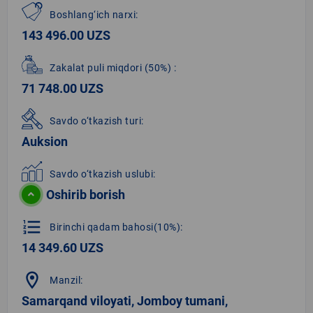
Boshlang‘ich narxi:
143 496.00 UZS
Zakalat puli miqdori
(50%)
:
71 748.00 UZS
Savdo o‘tkazish turi:
Auksion
Savdo o‘tkazish uslubi:
Oshirib borish
format_list_numbered
Birinchi qadam bahosi(10%):
14 349.60 UZS
location_on
Manzil:
Samarqand viloyati, Jomboy tumani,