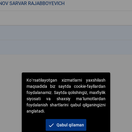
NOV SARVAR RAJABBOYEVICH
k
k
Ko`rsatilayotgan xizmatlarni yaxshilash
maqsadida biz saytda cookie-fayllardan
foydalanamiz. Saytda qolishingiz, maxfiylik
siyosati va shaxsiy ma`lumotlardan
foydalanish shartlarini qabul qilganingizni
anglatadi.
check
Qabul qilaman