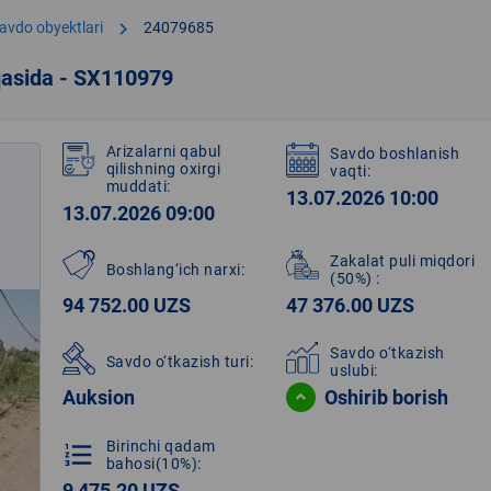
chevron_right
avdo obyektlari
24079685
qasida - SX110979
Arizalarni qabul
Savdo boshlanish
qilishning oxirgi
vaqti:
muddati:
13.07.2026 10:00
13.07.2026 09:00
Zakalat puli miqdori
Boshlang‘ich narxi:
(50%)
:
94 752.00 UZS
47 376.00 UZS
Savdo o‘tkazish
Savdo o‘tkazish turi:
uslubi:
Auksion
Oshirib borish
Birinchi qadam
format_list_numbered
bahosi(10%):
9 475.20 UZS