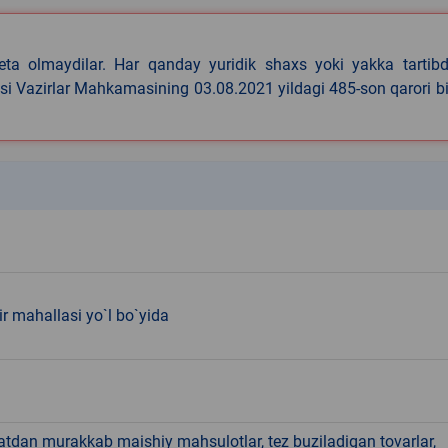
eta olmaydilar. Har qanday yuridik shaxs yoki yakka tartibd
asi Vazirlar Mahkamasining 03.08.2021 yildagi 485-son qarori b
k
r mahallasi yo`l bo`yida
hatdan murakkab maishiy mahsulotlar, tez buziladigan tovarlar,