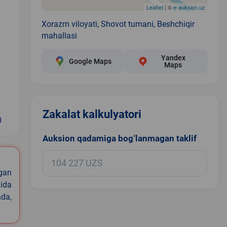
Leaflet
| ©
e-auksion.uz
Xorazm viloyati, Shovot tumani, Beshchiqir
mahallasi
Yandex
Google Maps
Maps
Zakalat kalkulyatori
0
Auksion qadamiga bog‘lanmagan taklif
igan
ida
nda,