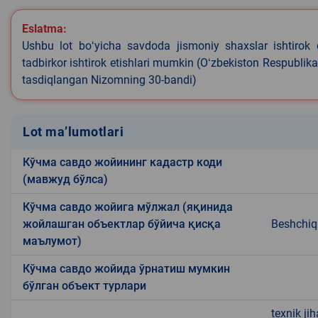
Eslatma:
Ushbu lot boʻyicha savdoda jismoniy shaxslar ishtirok 
tadbirkor ishtirok etishlari mumkin (Oʻzbekiston Respublik
tasdiqlangan Nizomning 30-bandi)
Lot ma’lumotlari
Кўчма савдо жойининг кадастр коди
(мавжуд бўлса)
Кўчма савдо жойига мўлжал (яқинида
жойлашган объектлар бўйича қисқа
Beshchiqi
маълумот)
Кўчма савдо жойида ўрнатиш мумкин
бўлган объект турлари
texnik ji