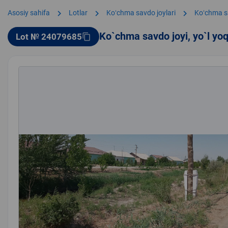
chevron_right
chevron_right
chevron_right
Asosiy sahifa
Lotlar
Koʻchma savdo joylari
Koʻchma s
Ko`chma savdo joyi, yo`l yo
Lot № 24079685
content_copy