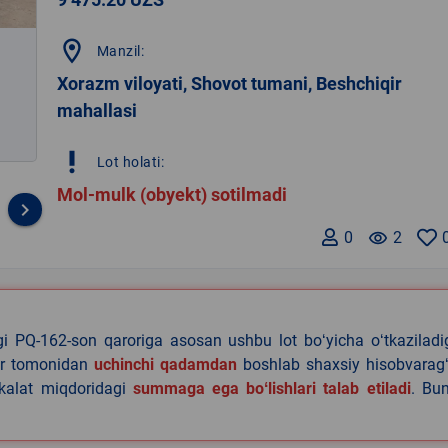
location_on
Manzil:
Xorazm viloyati, Shovot tumani, Beshchiqir
mahallasi
priority_high
Lot holati:
Mol-mulk (obyekt) sotilmadi
keyboard_arrow_right
0
remove_red_eye
2
agi PQ-162-son qaroriga asosan ushbu lot boʻyicha oʻtkazilad
lar tomonidan
uchinchi qadamdan
boshlab shaxsiy hisobvaragʻ
akalat miqdoridagi
summaga ega boʻlishlari talab etiladi
. Bu