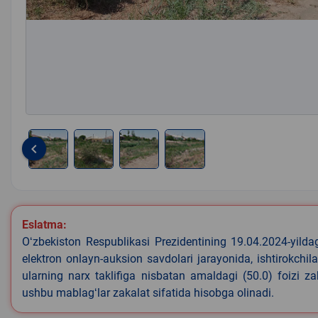
keyboard_arrow_left
Item
1
of
4
Eslatma:
Oʻzbekiston Respublikasi Prezidentining 19.04.2024-yild
elektron onlayn-auksion savdolari jarayonida, ishtirokchi
ularning narx taklifiga nisbatan amaldagi (50.0) foizi z
ushbu mablagʻlar zakalat sifatida hisobga olinadi.