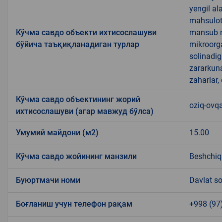
yengil al
mahsulotl
Кўчма савдо объекти ихтисослашуви
mansub ma
бўйича таъқиқланадиган турлар
mikroorg
solinadig
zararkun
zaharlar,
Кўчма савдо объектининг жорий
oziq-ovqa
ихтисослашуви (агар мавжуд бўлса)
Умумий майдони (м2)
15.00
Кўчма савдо жойининг манзили
Beshchiq
Буюртмачи номи
Davlat so
Боғланиш учун телефон рақам
+998 (97