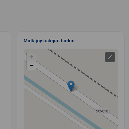
Mulk joylashgan hudud
+
−