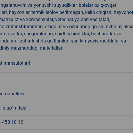
angalanuvchi va yonuvchi suyuqliklar, bolalar oziq-ovqat
ari, hayvonlar, termik ishlov berilmagan, kelib chiqishi hayvono
hsulot va xomashyolar, veterinariya dori vositalari,
anizmlar shtammlari, oziqalar va ozuqabop qo`shimchalar, aksi
an tovarlar, shu jumladan, spirtli ichimliklar, hasharotlar va
andalarni zaharlashda qo`llaniladigan kimyoviy moddalar va
 diniy mazmundagi materiallar
t mahsulotlari
ir mahallasi
liq qo`mitasi
) 458 18 12