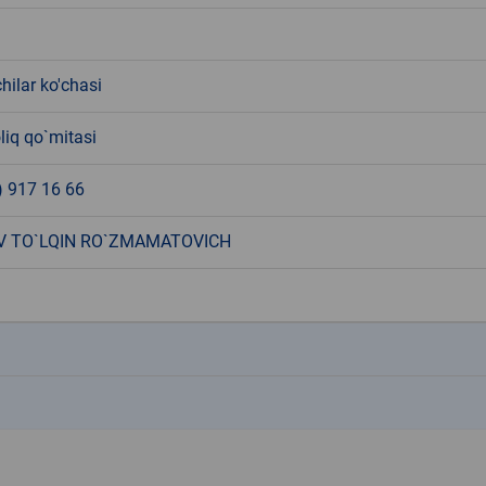
ilar ko'chasi
liq qo`mitasi
) 917 16 66
 TO`LQIN RO`ZMAMATOVICH
k
k