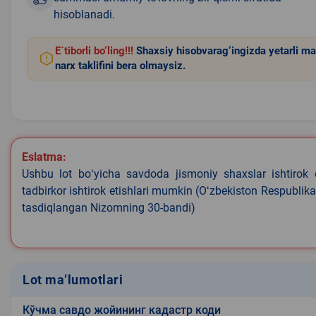
hisoblanadi.
E`tiborli bo‘ling!!!
Shaxsiy hisobvarag‘ingizda yetarli ma
narx taklifini bera olmaysiz.
Eslatma:
Ushbu lot boʻyicha savdoda jismoniy shaxslar ishtirok 
tadbirkor ishtirok etishlari mumkin (Oʻzbekiston Respublik
tasdiqlangan Nizomning 30-bandi)
Lot ma’lumotlari
Кўчма савдо жойининг кадастр коди