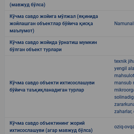
(мавжуд бўлса)
Кўчма савдо жойига мўлжал (яқинида
жойлашган объектлар бўйича қисқа
Namunali
маълумот)
Кўчма савдо жойида ўрнатиш мумкин
бўлган объект турлари
texnik ji
yengil al
mahsulotl
Кўчма савдо объекти ихтисослашуви
mansub ma
бўйича таъқиқланадиган турлар
mikroorg
solinadig
zararkun
zaharlar,
Кўчма савдо объектининг жорий
oziq-ovq
ихтисослашуви (агар мавжуд бўлса)