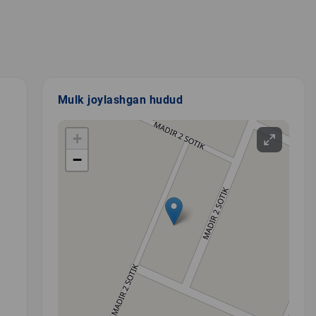
Mulk joylashgan hudud
+
−