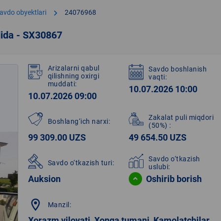
chevron_right
avdo obyektlari
24076968
dida - SX30867
Arizalarni qabul
Savdo boshlanish
qilishning oxirgi
vaqti:
muddati:
10.07.2026 10:00
10.07.2026 09:00
Zakalat puli miqdori
Boshlang‘ich narxi:
(50%)
:
99 309.00 UZS
49 654.50 UZS
Savdo o‘tkazish
Savdo o‘tkazish turi:
uslubi:
Auksion
Oshirib borish
location_on
Manzil:
Xorazm viloyati, Xonqa tumani, Kamolatchilar