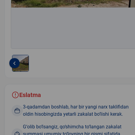
keyboard_arrow_left
Item
1
of
1
Eslatma
3-qadamdan boshlab, har bir yangi narx taklifidan
oldin hisobingizda yetarli zakalat bo‘lishi kerak.
G‘olib bo‘lsangiz, qo‘shimcha to‘langan zakalat
summasi umumiy to‘lovning bir qismi sifatida