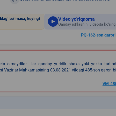
Video yo‘riqnoma
blag‘ bo‘lmasa, keyingi
Qanday ishlashini videoda ko‘ring
PQ-162-son qarori
eta olmaydilar. Har qanday yuridik shaxs yoki yakka tartibd
asi Vazirlar Mahkamasining 03.08.2021 yildagi 485-son qarori b
VM-48
k