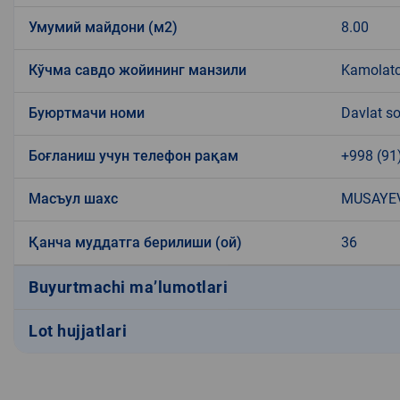
Умумий майдони (м2)
8.00
Кўчма савдо жойининг манзили
Kamolatch
Буюртмачи номи
Davlat so
Боғланиш учун телефон рақам
+998 (91
Масъул шахс
MUSAYEV
Қанча муддатга берилиши (ой)
36
Buyurtmachi ma’lumotlari
Lot hujjatlari