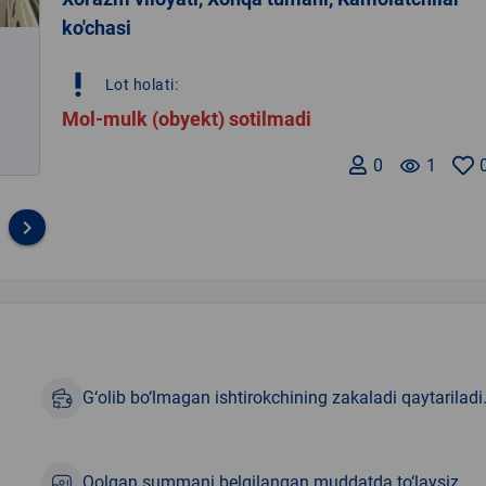
ko'chasi
priority_high
Lot holati:
Mol-mulk (obyekt) sotilmadi
0
remove_red_eye
1
keyboard_arrow_right
G‘olib bo‘lmagan ishtirokchining zakaladi qaytariladi
Qolgan summani belgilangan muddatda to‘laysiz.