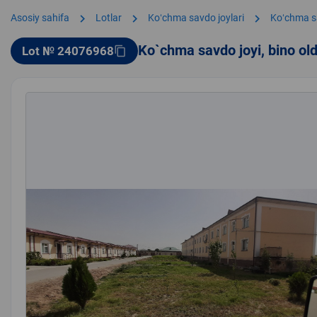
chevron_right
chevron_right
chevron_right
Asosiy sahifa
Lotlar
Koʻchma savdo joylari
Koʻchma s
Ko`chma savdo joyi, bino ol
Lot № 24076968
content_copy