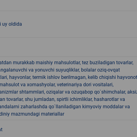
 uy oldida
hatdan murakkab maishiy mahsulotlar, tez buziladigan tovarlar,
angalanuvchi va yonuvchi suyuqliklar, bolalar oziq-ovqat
ari, hayvonlar, termik ishlov berilmagan, kelib chiqishi hayvono
hsulot va xomashyolar, veterinariya dori vositalari,
anizmlar shtammlari, oziqalar va ozuqabop qo`shimchalar, aksi
an tovarlar, shu jumladan, spirtli ichimliklar, hasharotlar va
andalarni zaharlashda qo`llaniladigan kimyoviy moddalar va
 diniy mazmundagi materiallar
at