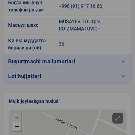
Боғланиш учун
+998 (91) 917 16 66
телефон рақам
MUSAYEV TO`LQIN
Масъул шахс
RO`ZMAMATOVICH
Қанча муддатга
36
берилиши (ой)
keyboard_arrow_down
Buyurtmachi ma’lumotlari
keyboard_arrow_down
Lot hujjatlari
Mulk joylashgan hudud
+
−