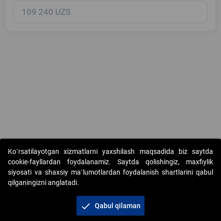
Copyright © 2017-2026. "Elektron onlayn-auksionlarni tashkil etish"
Ko`rsatilayotgan xizmatlarni yaxshilash maqsadida biz saytda
AJ. Barcha huquqlar himoyalangan
cookie-fayllardan foydalanamiz. Saytda qolishingiz, maxfiylik
siyosati va shaxsiy ma`lumotlardan foydalanish shartlarini qabul
qilganingizni anglatadi.
check
Qabul qilaman
+998 71 202-21-11