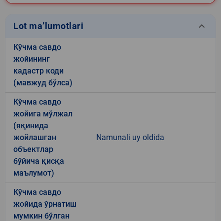
keyboard_arrow_down
Lot ma’lumotlari
Кўчма савдо
жойининг
кадастр коди
(мавжуд бўлса)
Кўчма савдо
жойига мўлжал
(яқинида
жойлашган
Namunali uy oldida
объектлар
бўйича қисқа
маълумот)
Кўчма савдо
жойида ўрнатиш
мумкин бўлган