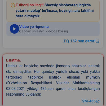
E`tiborli bo‘ling!!!
Shaxsiy hisobvarag‘ingizda
yetarli mablag‘ bo‘lmasa, keyingi narx taklifini
bera olmaysiz.
Video yo‘riqnoma
Qanday ishlashini videoda ko‘ring
PQ-162-son qarori
Eslatma:
Ushbu lot boʻyicha savdoda jismoniy shaxslar ishtirok
eta olmaydilar. Har qanday yuridik shaxs yoki yakka
tartibdagi tadbirkor ishtirok etishlari mumkin
(Oʻzbekiston Respublikasi Vazirlar Mahkamasining
03.08.2021 yildagi 485-son qarori bilan tasdiqlangan
Nizomning 30-bandi)
VM-485