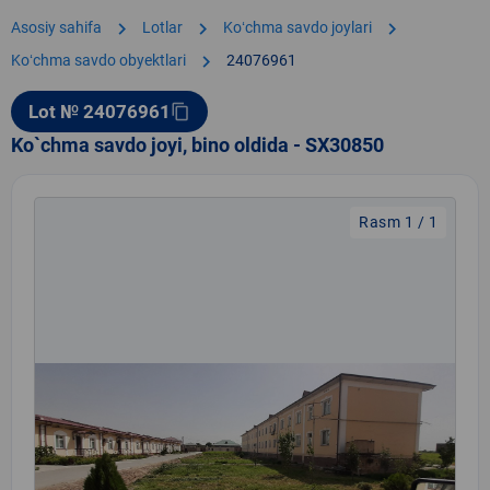
chevron_right
chevron_right
chevron_right
Asosiy sahifa
Lotlar
Koʻchma savdo joylari
chevron_right
Koʻchma savdo obyektlari
24076961
Lot № 24076961
content_copy
Ko`chma savdo joyi, bino oldida - SX30850
Rasm 1 / 1