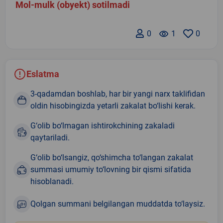
Mol-mulk (obyekt) sotilmadi
0
remove_red_eye
1
0
Eslatma
3-qadamdan boshlab, har bir yangi narx taklifidan
oldin hisobingizda yetarli zakalat bo‘lishi kerak.
G‘olib bo‘lmagan ishtirokchining zakaladi
qaytariladi.
G‘olib bo‘lsangiz, qo‘shimcha to‘langan zakalat
summasi umumiy to‘lovning bir qismi sifatida
hisoblanadi.
Qolgan summani belgilangan muddatda to‘laysiz.