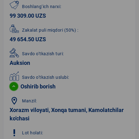
Boshlang‘ich narxi:
99 309.00 UZS
Zakalat puli miqdori
(50%)
:
49 654.50 UZS
Savdo o‘tkazish turi:
Auksion
Savdo o‘tkazish uslubi:
Oshirib borish
location_on
Manzil:
Xorazm viloyati, Xonqa tumani, Kamolatchilar
ko'chasi
priority_high
Lot holati: