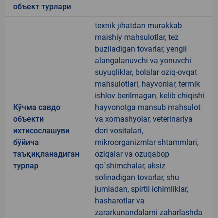
объект турлари
texnik jihatdan murakkab
maishiy mahsulotlar, tez
buziladigan tovarlar, yengil
alangalanuvchi va yonuvchi
suyuqliklar, bolalar oziq-ovqat
mahsulotlari, hayvonlar, termik
ishlov berilmagan, kelib chiqishi
Кўчма савдо
hayvonotga mansub mahsulot
объекти
va xomashyolar, veterinariya
ихтисослашуви
dori vositalari,
бўйича
mikroorganizmlar shtammlari,
таъқиқланадиган
oziqalar va ozuqabop
турлар
qo`shimchalar, aksiz
solinadigan tovarlar, shu
jumladan, spirtli ichimliklar,
hasharotlar va
zararkunandalarni zaharlashda