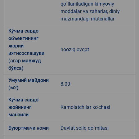
qo`llaniladigan kimyoviy
moddalar va zaharlar, diniy
mazmundagi materiallar
Кўчма савдо
объектининг
жорий
nooziq-ovqat
ихтисослашуви
(агар мавжуд
бўлса)
Умумий майдони
8.00
(м2)
Кўчма савдо
жойининг
Kamolatchilar ko'chasi
манзили
Буюртмачи номи
Davlat soliq qo`mitasi