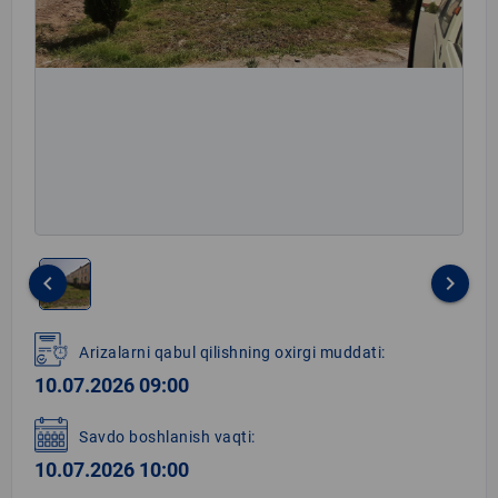
keyboard_arrow_left
keyboard_arrow_right
Item
1
Arizalarni qabul qilishning oxirgi muddati:
of
10.07.2026 09:00
1
Savdo boshlanish vaqti:
10.07.2026 10:00