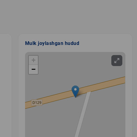
Mulk joylashgan hudud
+
−