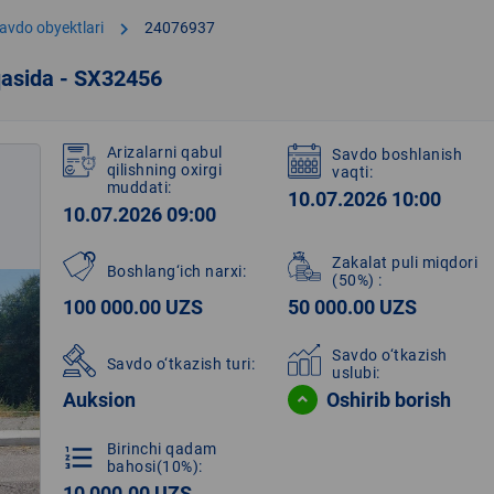
chevron_right
avdo obyektlari
24076937
qasida - SX32456
Arizalarni qabul
Savdo boshlanish
qilishning oxirgi
vaqti:
muddati:
10.07.2026 10:00
10.07.2026 09:00
Zakalat puli miqdori
Boshlang‘ich narxi:
(50%)
:
100 000.00 UZS
50 000.00 UZS
Savdo o‘tkazish
Savdo o‘tkazish turi:
uslubi:
Auksion
Oshirib borish
Birinchi qadam
format_list_numbered
bahosi(10%):
10 000.00 UZS