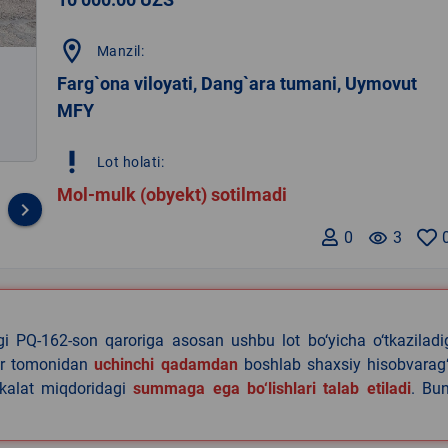
location_on
Manzil:
Farg`ona viloyati, Dang`ara tumani, Uymovut
MFY
priority_high
Lot holati:
Mol-mulk (obyekt) sotilmadi
keyboard_arrow_right
0
remove_red_eye
3
agi PQ-162-son qaroriga asosan ushbu lot bo‘yicha o‘tkazilad
lar tomonidan
uchinchi qadamdan
boshlab shaxsiy hisobvarag‘
akalat miqdoridagi
summaga ega bo‘lishlari talab etiladi
. Bu