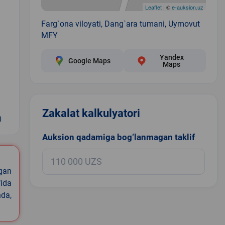
Leaflet
| ©
e-auksion.uz
Farg`ona viloyati, Dang`ara tumani, Uymovut
MFY
Yandex
Google Maps
Maps
Zakalat kalkulyatori
0
Auksion qadamiga bog‘lanmagan taklif
igan
ida
nda,