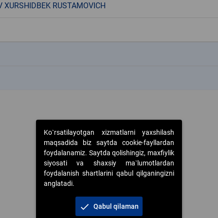
V XURSHIDBEK RUSTAMOVICH
k
k
Ko`rsatilayotgan xizmatlarni yaxshilash
maqsadida biz saytda cookie-fayllardan
foydalanamiz. Saytda qolishingiz, maxfiylik
siyosati va shaxsiy ma`lumotlardan
foydalanish shartlarini qabul qilganingizni
anglatadi.
check
Qabul qilaman