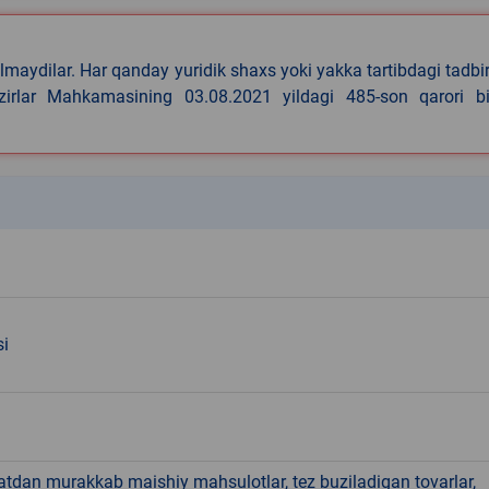
lmaydilar. Har qanday yuridik shaxs yoki yakka tartibdagi tadbi
azirlar Mahkamasining 03.08.2021 yildagi 485-son qarori bi
k
si
hatdan murakkab maishiy mahsulotlar, tez buziladigan tovarlar,