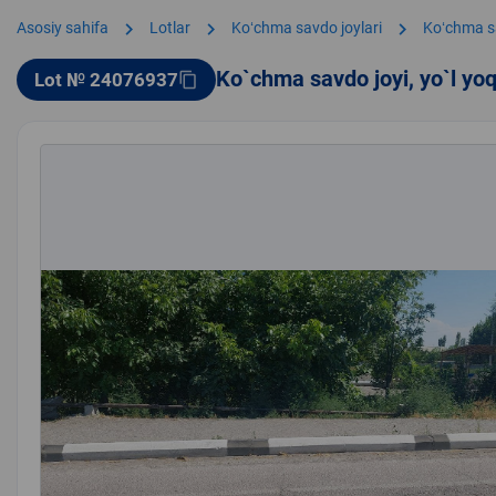
chevron_right
chevron_right
chevron_right
Asosiy sahifa
Lotlar
Koʻchma savdo joylari
Koʻchma s
Ko`chma savdo joyi, yo`l yo
Lot № 24076937
content_copy