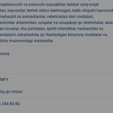
angalanuvchi va yonuvchi suyuqliklar, bolalar oziq-ovqat
ari, hayvonlar, termik ishlov berilmagan, kelib chiqishi hayvono
hsulot va xomashyolar, veterinariya dori vositalari,
anizmlar shtammlari, oziqalar va ozuqabop qo`shimchalar, aksi
an tovarlar, shu jumladan, spirtli ichimliklar, hasharotlar va
andalarni zaharlashda qo`llaniladigan kimyoviy moddalar va
 diniy mazmundagi materiallar
nooziq
 MFY
liq qo`mitasi
) 344 80 80