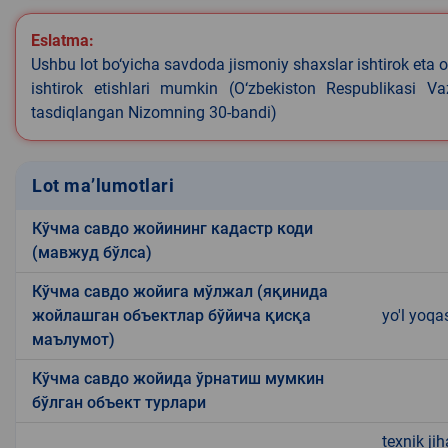
Eslatma:
Ushbu lot bo‘yicha savdoda jismoniy shaxslar ishtirok eta o
ishtirok etishlari mumkin (O‘zbekiston Respublikasi V
tasdiqlangan Nizomning 30-bandi)
Lot ma’lumotlari
Кўчма савдо жойининг кадастр коди
(мавжуд бўлса)
Кўчма савдо жойига мўлжал (яқинида
жойлашган объектлар бўйича қисқа
yo'l yoqa
маълумот)
Кўчма савдо жойида ўрнатиш мумкин
бўлган объект турлари
texnik ji