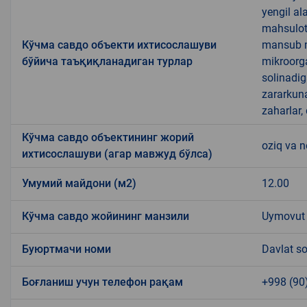
yengil al
mahsulotl
Кўчма савдо объекти ихтисослашуви
mansub ma
бўйича таъқиқланадиган турлар
mikroorg
solinadig
zararkun
zaharlar,
Кўчма савдо объектининг жорий
oziq va 
ихтисослашуви (агар мавжуд бўлса)
Умумий майдони (м2)
12.00
Кўчма савдо жойининг манзили
Uymovut
Буюртмачи номи
Davlat so
Боғланиш учун телефон рақам
+998 (90