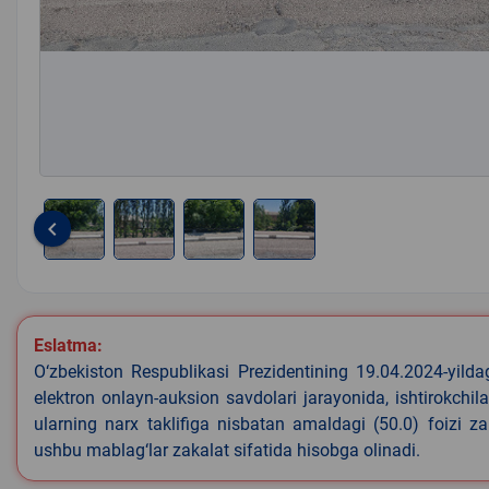
keyboard_arrow_left
Item
1
of
4
Eslatma:
O‘zbekiston Respublikasi Prezidentining 19.04.2024-yild
elektron onlayn-auksion savdolari jarayonida, ishtirokchi
ularning narx taklifiga nisbatan amaldagi (50.0) foizi z
ushbu mablag‘lar zakalat sifatida hisobga olinadi.