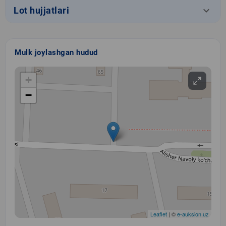
keyboard_arrow_down
Lot hujjatlari
Mulk joylashgan hudud
+
−
Leaflet
| ©
e-auksion.uz