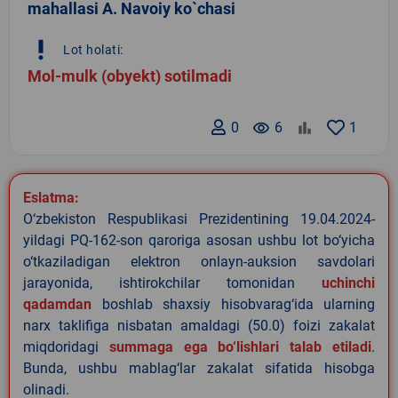
mahallasi A. Navoiy ko`chasi
priority_high
Lot holati:
Mol-mulk (obyekt) sotilmadi
0
remove_red_eye
6
1
Eslatma:
O‘zbekiston Respublikasi Prezidentining 19.04.2024-
yildagi PQ-162-son qaroriga asosan ushbu lot bo‘yicha
o‘tkaziladigan elektron onlayn-auksion savdolari
jarayonida, ishtirokchilar tomonidan
uchinchi
qadamdan
boshlab shaxsiy hisobvarag‘ida ularning
narx taklifiga nisbatan amaldagi (50.0) foizi zakalat
miqdoridagi
summaga ega bo‘lishlari talab etiladi
.
Bunda, ushbu mablag‘lar zakalat sifatida hisobga
olinadi.