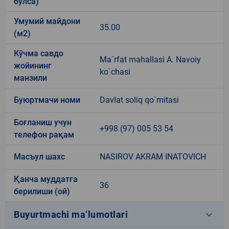
бўлса)
Умумий майдони
35.00
(м2)
Кўчма савдо
Ma`rfat mahallasi A. Navoiy
жойининг
ko`chasi
манзили
Буюртмачи номи
Davlat soliq qo`mitasi
Боғланиш учун
+998 (97) 005 53 54
телефон рақам
Масъул шахс
NASIROV AKRAM INATOVICH
Қанча муддатга
36
берилиши (ой)
keyboard_arrow_down
Buyurtmachi ma’lumotlari