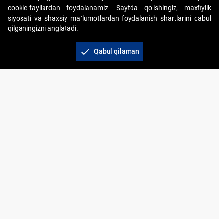
cookie-fayllardan foydalanamiz. Saytda qolishingiz, maxfiylik
siyosati va shaxsiy ma`lumotlardan foydalanish shartlarini qabul
qilganingizni anglatadi.
Copyright © 2017-2026. "Elektron onlayn-auksionlarni
tashkil etish" AJ. Barcha huquqlar himoyalangan
check
Qabul qilaman
To‘lov usullari
Bog‘lanish
+998 71 202-21-11