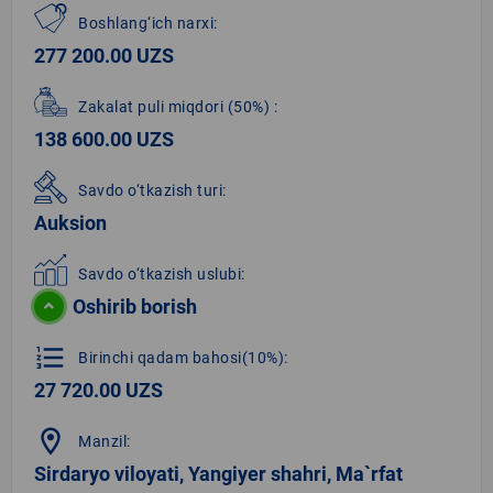
Boshlang‘ich narxi:
277 200.00 UZS
Zakalat puli miqdori
(50%)
:
138 600.00 UZS
Savdo o‘tkazish turi:
Auksion
Savdo o‘tkazish uslubi:
Oshirib borish
format_list_numbered
Birinchi qadam bahosi(10%):
27 720.00 UZS
location_on
Manzil:
Sirdaryo viloyati, Yangiyer shahri, Ma`rfat