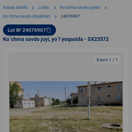
chevron_right
chevron_right
chevron_right
Asosiy sahifa
Lotlar
Koʻchma savdo joylari
chevron_right
Koʻchma savdo obyektlari
24076907
Lot № 24076907
content_copy
Ko`chma savdo joyi, yo`l yoqasida - SX23572
Rasm 1 / 1