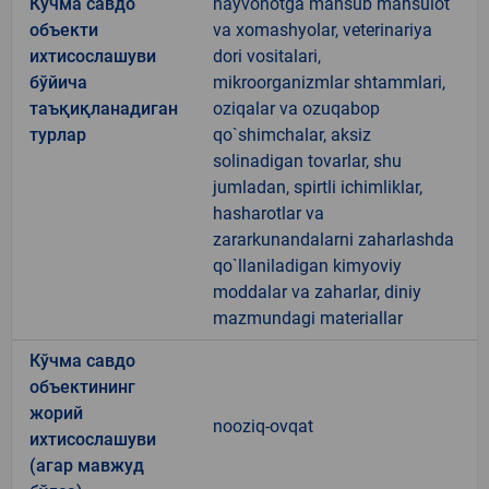
Кўчма савдо
hayvonotga mansub mahsulot
объекти
va xomashyolar, veterinariya
ихтисослашуви
dori vositalari,
бўйича
mikroorganizmlar shtammlari,
таъқиқланадиган
oziqalar va ozuqabop
турлар
qo`shimchalar, aksiz
solinadigan tovarlar, shu
jumladan, spirtli ichimliklar,
hasharotlar va
zararkunandalarni zaharlashda
qo`llaniladigan kimyoviy
moddalar va zaharlar, diniy
mazmundagi materiallar
Кўчма савдо
объектининг
жорий
nooziq-ovqat
ихтисослашуви
(агар мавжуд