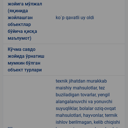
жойига мўлжал
(яқинида
жойлашган
ko`p qavatli uy oldi
объектлар
бўйича қисқа
маълумот)
Кўчма савдо
жойида ўрнатиш
мумкин бўлган
объект турлари
texnik jihatdan murakkab
maishiy mahsulotlar, tez
buziladigan tovarlar, yengil
alangalanuvchi va yonuvchi
suyuqliklar, bolalar oziq-ovqat
mahsulotlari, hayvonlar, termik
ishlov berilmagan, kelib chiqishi