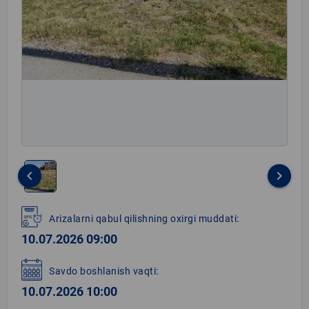
keyboard_arrow_left
keyboard_arrow_right
Item
1
Arizalarni qabul qilishning oxirgi muddati:
of
10.07.2026 09:00
1
Savdo boshlanish vaqti:
10.07.2026 10:00