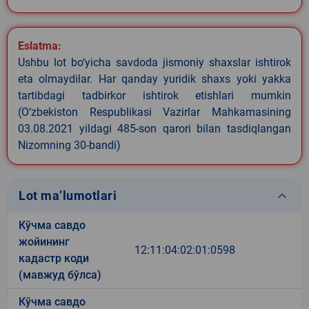
Eslatma:
Ushbu lot bo‘yicha savdoda jismoniy shaxslar ishtirok
eta olmaydilar. Har qanday yuridik shaxs yoki yakka
tartibdagi tadbirkor ishtirok etishlari mumkin
(O‘zbekiston Respublikasi Vazirlar Mahkamasining
03.08.2021 yildagi 485-son qarori bilan tasdiqlangan
Nizomning 30-bandi)
keyboard_arrow_down
Lot ma’lumotlari
Кўчма савдо
жойининг
12:11:04:02:01:0598
кадастр коди
(мавжуд бўлса)
Кўчма савдо