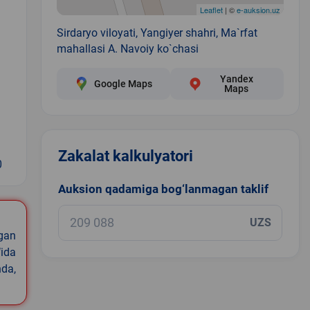
Leaflet
| ©
e-auksion.uz
Sirdaryo viloyati, Yangiyer shahri, Ma`rfat
mahallasi A. Navoiy ko`chasi
Yandex
Google Maps
Maps
Zakalat kalkulyatori
0
Auksion qadamiga bog‘lanmagan taklif
UZS
igan
ida
nda,