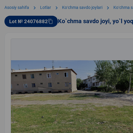
chevron_right
chevron_right
chevron_right
Asosiy sahifa
Lotlar
Koʻchma savdo joylari
Koʻchma s
Ko`chma savdo joyi, yo`l yo
Lot № 24076882
content_copy