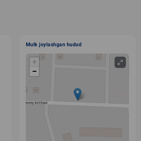
Mulk joylashgan hudud
+
−