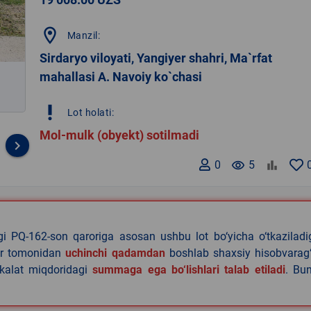
location_on
Manzil:
Sirdaryo viloyati, Yangiyer shahri, Ma`rfat
mahallasi A. Navoiy ko`chasi
priority_high
Lot holati:
Mol-mulk (obyekt) sotilmadi
keyboard_arrow_right
0
remove_red_eye
5
agi PQ-162-son qaroriga asosan ushbu lot bo‘yicha o‘tkazilad
lar tomonidan
uchinchi qadamdan
boshlab shaxsiy hisobvarag‘
akalat miqdoridagi
summaga ega bo‘lishlari talab etiladi
. Bu