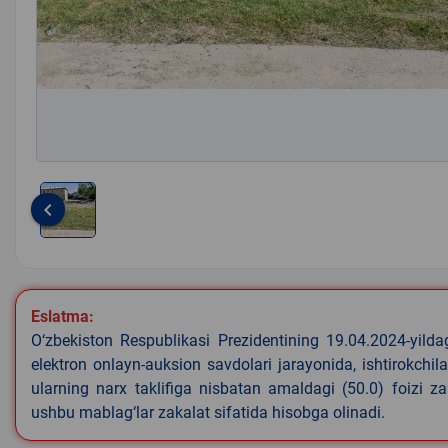
keyboard_arrow_left
Item
1
of
1
Eslatma:
O‘zbekiston Respublikasi Prezidentining 19.04.2024-yild
elektron onlayn-auksion savdolari jarayonida, ishtirokchi
ularning narx taklifiga nisbatan amaldagi (50.0) foizi z
ushbu mablag‘lar zakalat sifatida hisobga olinadi.