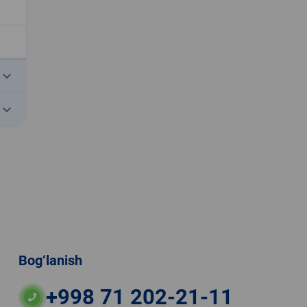
eyboard_arrow_down
eyboard_arrow_down
Bog‘lanish
+998 71 202-21-11