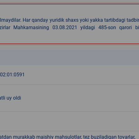
lmaydilar. Har qanday yuridik shaxs yoki yakka tartibdagi tadbi
azirlar Mahkamasining 03.08.2021 yildagi 485-son qarori bi
k
:02:01:0591
tli uy oldi
hatdan murakkab maishiy mahsulotlar, tez buziladigan tovarlar,