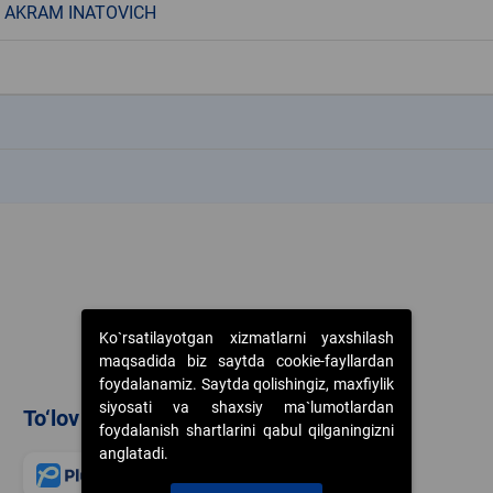
 AKRAM INATOVICH
k
k
Ko`rsatilayotgan xizmatlarni yaxshilash
maqsadida biz saytda cookie-fayllardan
foydalanamiz. Saytda qolishingiz, maxfiylik
siyosati va shaxsiy ma`lumotlardan
To‘lov usullari
foydalanish shartlarini qabul qilganingizni
anglatadi.