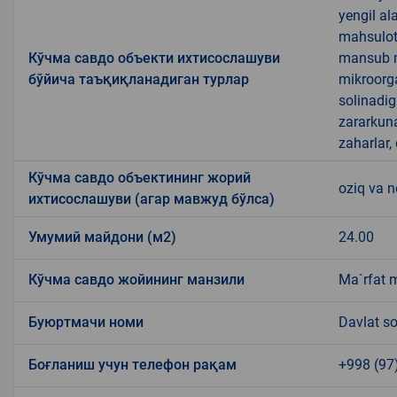
yengil al
mahsulotl
Кўчма савдо объекти ихтисослашуви
mansub ma
бўйича таъқиқланадиган турлар
mikroorg
solinadig
zararkun
zaharlar,
Кўчма савдо объектининг жорий
oziq va 
ихтисослашуви (агар мавжуд бўлса)
Умумий майдони (м2)
24.00
Кўчма савдо жойининг манзили
Ma`rfat m
Буюртмачи номи
Davlat so
Боғланиш учун телефон рақам
+998 (97