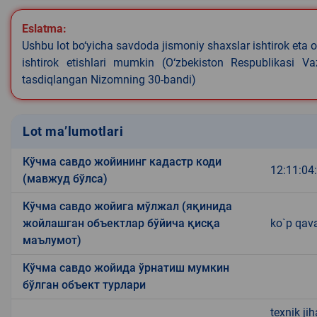
Eslatma:
Ushbu lot bo‘yicha savdoda jismoniy shaxslar ishtirok eta o
ishtirok etishlari mumkin (O‘zbekiston Respublikasi V
tasdiqlangan Nizomning 30-bandi)
Lot ma’lumotlari
Кўчма савдо жойининг кадастр коди
12:11:04
(мавжуд бўлса)
Кўчма савдо жойига мўлжал (яқинида
жойлашган объектлар бўйича қисқа
ko`p qava
маълумот)
Кўчма савдо жойида ўрнатиш мумкин
бўлган объект турлари
texnik ji