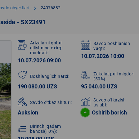
chevron_right
avdo obyektlari
24076882
qasida - SX23491
Arizalarni qabul
Savdo boshlanish
qilishning oxirgi
vaqti:
muddati:
10.07.2026 10:00
10.07.2026 09:00
Zakalat puli miqdori
Boshlang‘ich narxi:
(50%)
:
190 080.00 UZS
95 040.00 UZS
Savdo o‘tkazish
Savdo o‘tkazish turi:
uslubi:
Auksion
Oshirib borish
Birinchi qadam
format_list_numbered
bahosi(10%):
19 008.00 UZS