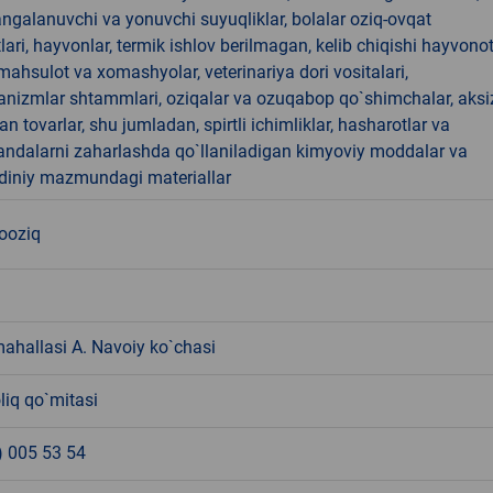
angalanuvchi va yonuvchi suyuqliklar, bolalar oziq-ovqat
ari, hayvonlar, termik ishlov berilmagan, kelib chiqishi hayvono
hsulot va xomashyolar, veterinariya dori vositalari,
anizmlar shtammlari, oziqalar va ozuqabop qo`shimchalar, aksi
an tovarlar, shu jumladan, spirtli ichimliklar, hasharotlar va
andalarni zaharlashda qo`llaniladigan kimyoviy moddalar va
 diniy mazmundagi materiallar
nooziq
ahallasi A. Navoiy ko`chasi
liq qo`mitasi
) 005 53 54