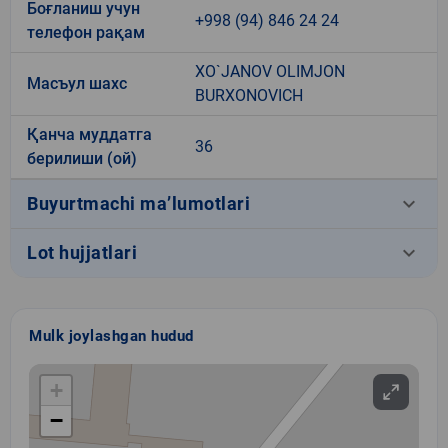
Боғланиш учун
+998 (94) 846 24 24
телефон рақам
XO`JANOV OLIMJON
Масъул шахс
BURXONOVICH
Қанча муддатга
36
берилиши (ой)
keyboard_arrow_down
Buyurtmachi ma’lumotlari
keyboard_arrow_down
Lot hujjatlari
Mulk joylashgan hudud
+
−