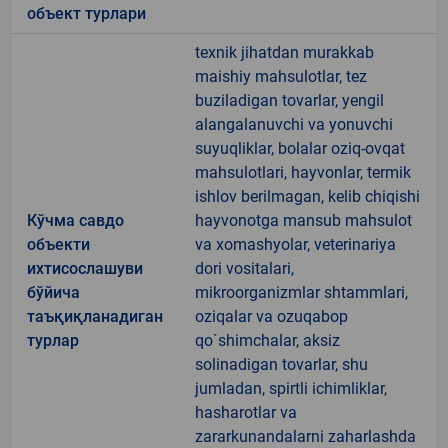
объект турлари
texnik jihatdan murakkab
maishiy mahsulotlar, tez
buziladigan tovarlar, yengil
alangalanuvchi va yonuvchi
suyuqliklar, bolalar oziq-ovqat
mahsulotlari, hayvonlar, termik
ishlov berilmagan, kelib chiqishi
Кўчма савдо
hayvonotga mansub mahsulot
объекти
va xomashyolar, veterinariya
ихтисослашуви
dori vositalari,
бўйича
mikroorganizmlar shtammlari,
таъқиқланадиган
oziqalar va ozuqabop
турлар
qo`shimchalar, aksiz
solinadigan tovarlar, shu
jumladan, spirtli ichimliklar,
hasharotlar va
zararkunandalarni zaharlashda