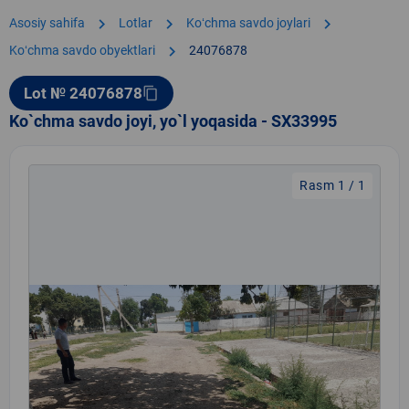
chevron_right
chevron_right
chevron_right
Asosiy sahifa
Lotlar
Koʻchma savdo joylari
chevron_right
Koʻchma savdo obyektlari
24076878
Lot № 24076878
content_copy
Ko`chma savdo joyi, yo`l yoqasida - SX33995
Rasm 1 / 1