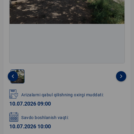
keyboard_arrow_left
keyboard_arrow_right
Item
1
Arizalarni qabul qilishning oxirgi muddati:
of
10.07.2026 09:00
1
Savdo boshlanish vaqti:
10.07.2026 10:00