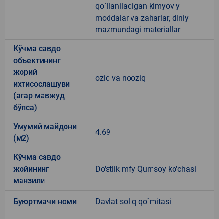
qo`llaniladigan kimyoviy
moddalar va zaharlar, diniy
mazmundagi materiallar
Кўчма савдо
объектининг
жорий
oziq va nooziq
ихтисослашуви
(агар мавжуд
бўлса)
Умумий майдони
4.69
(м2)
Кўчма савдо
жойининг
Do'stlik mfy Qumsoy ko'chasi
манзили
Буюртмачи номи
Davlat soliq qo`mitasi