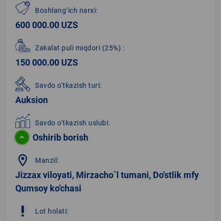
Boshlang‘ich narxi:
600 000.00 UZS
Zakalat puli miqdori
(25%)
:
150 000.00 UZS
Savdo o‘tkazish turi:
Auksion
Savdo o‘tkazish uslubi:
Oshirib borish
location_on
Manzil:
Jizzax viloyati, Mirzacho`l tumani, Do'stlik mfy
Qumsoy ko'chasi
priority_high
Lot holati: