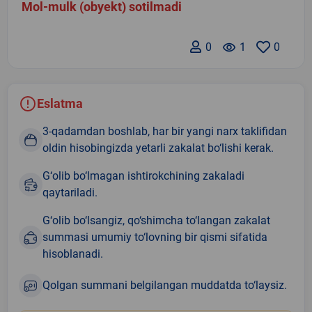
Mol-mulk (obyekt) sotilmadi
0
remove_red_eye
1
0
Eslatma
3-qadamdan boshlab, har bir yangi narx taklifidan
oldin hisobingizda yetarli zakalat bo‘lishi kerak.
G‘olib bo‘lmagan ishtirokchining zakaladi
qaytariladi.
G‘olib bo‘lsangiz, qo‘shimcha to‘langan zakalat
summasi umumiy to‘lovning bir qismi sifatida
hisoblanadi.
Qolgan summani belgilangan muddatda to‘laysiz.