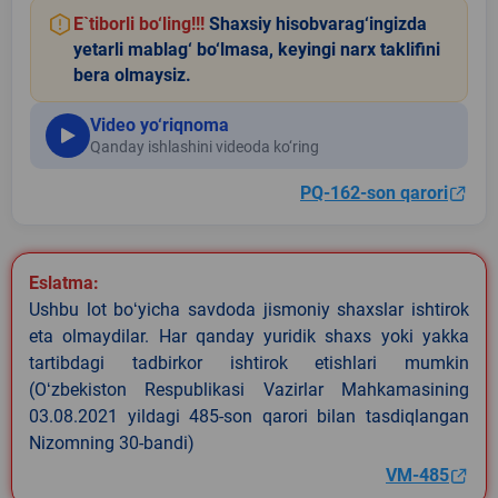
E`tiborli bo‘ling!!!
Shaxsiy hisobvarag‘ingizda
yetarli mablag‘ bo‘lmasa, keyingi narx taklifini
bera olmaysiz.
Video yo‘riqnoma
Qanday ishlashini videoda ko‘ring
PQ-162-son qarori
Eslatma:
Ushbu lot boʻyicha savdoda jismoniy shaxslar ishtirok
eta olmaydilar. Har qanday yuridik shaxs yoki yakka
tartibdagi tadbirkor ishtirok etishlari mumkin
(Oʻzbekiston Respublikasi Vazirlar Mahkamasining
03.08.2021 yildagi 485-son qarori bilan tasdiqlangan
Nizomning 30-bandi)
VM-485