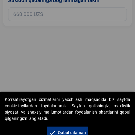
Auksion qadamiga bog‘lanmagan taklif
Copyright © 2017-2026. "Elektron onlayn-auksionlarni tashkil etish"
Ko`rsatilayotgan xizmatlarni yaxshilash maqsadida biz saytda
AJ. Barcha huquqlar himoyalangan
cookie-fayllardan foydalanamiz. Saytda qolishingiz, maxfiylik
siyosati va shaxsiy ma`lumotlardan foydalanish shartlarini qabul
qilganingizni anglatadi.
check
Qabul qilaman