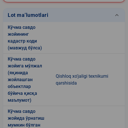
keyboard_arrow_down
Lot ma’lumotlari
Кўчма савдо
жойининг
кадастр коди
(мавжуд бўлса)
Кўчма савдо
жойига мўлжал
(яқинида
Qishloq xo'jaligi texnikumi
жойлашган
qarshisida
объектлар
бўйича қисқа
маълумот)
Кўчма савдо
жойида ўрнатиш
мумкин бўлган