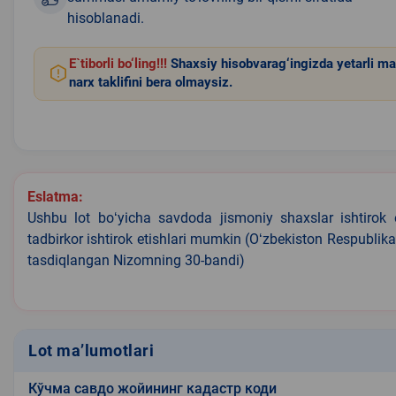
hisoblanadi.
E`tiborli bo‘ling!!!
Shaxsiy hisobvarag‘ingizda yetarli ma
narx taklifini bera olmaysiz.
Eslatma:
Ushbu lot boʻyicha savdoda jismoniy shaxslar ishtirok 
tadbirkor ishtirok etishlari mumkin (Oʻzbekiston Respublik
tasdiqlangan Nizomning 30-bandi)
Lot ma’lumotlari
Кўчма савдо жойининг кадастр коди