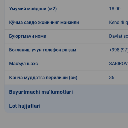
Умумий майдони (м2)
18.00
Кўчма савдо жойининг манзили
Kendirli q
Буюртмачи номи
Davlat so
Боғланиш учун телефон рақам
+998 (97
Масъул шахс
SABIROV
Қанча муддатга берилиши (ой)
36
Buyurtmachi ma’lumotlari
Lot hujjatlari