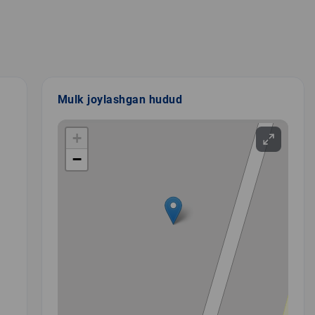
Mulk joylashgan hudud
+
−