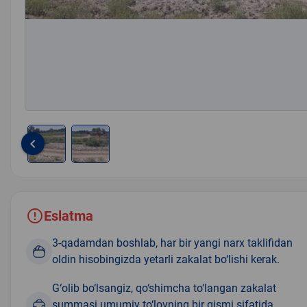
keyboard_arrow_left
Item
1
of
2
Eslatma
3-qadamdan boshlab, har bir yangi narx taklifidan
oldin hisobingizda yetarli zakalat bo‘lishi kerak.
G‘olib bo‘lsangiz, qo‘shimcha to‘langan zakalat
summasi umumiy to‘lovning bir qismi sifatida