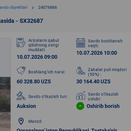
chevron_right
avdo obyektlari
24076866
qasida - SX32687
Arizalarni qabul
Savdo boshlanish
qilishning oxirgi
vaqti:
muddati:
10.07.2026 10:00
10.07.2026 09:00
Zakalat puli miqdori
Boshlang‘ich narxi:
(50%)
:
60 328.80 UZS
30 164.40 UZS
Savdo o‘tkazish
Savdo o‘tkazish turi:
uslubi:
Auksion
Oshirib borish
location_on
Manzil:
Qoraqalpog`iston Respublikasi, Taxtako'pir