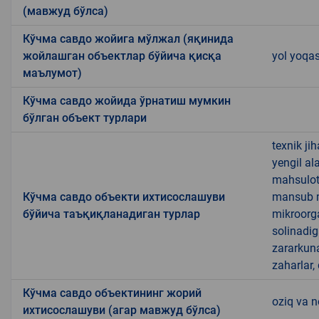
(мавжуд бўлса)
Кўчма савдо жойига мўлжал (яқинида
жойлашган объектлар бўйича қисқа
yol yoqa
маълумот)
Кўчма савдо жойида ўрнатиш мумкин
бўлган объект турлари
texnik ji
yengil al
mahsulotl
Кўчма савдо объекти ихтисослашуви
mansub ma
бўйича таъқиқланадиган турлар
mikroorg
solinadig
zararkun
zaharlar,
Кўчма савдо объектининг жорий
oziq va 
ихтисослашуви (агар мавжуд бўлса)