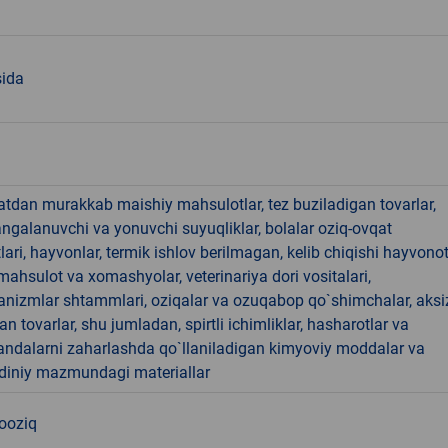
sida
hatdan murakkab maishiy mahsulotlar, tez buziladigan tovarlar,
angalanuvchi va yonuvchi suyuqliklar, bolalar oziq-ovqat
ari, hayvonlar, termik ishlov berilmagan, kelib chiqishi hayvono
hsulot va xomashyolar, veterinariya dori vositalari,
anizmlar shtammlari, oziqalar va ozuqabop qo`shimchalar, aksi
an tovarlar, shu jumladan, spirtli ichimliklar, hasharotlar va
andalarni zaharlashda qo`llaniladigan kimyoviy moddalar va
 diniy mazmundagi materiallar
nooziq