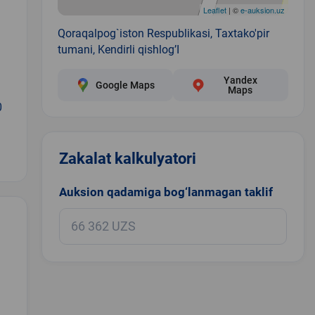
Leaflet
| ©
e-auksion.uz
Qoraqalpog`iston Respublikasi, Taxtako'pir
tumani, Kendirli qishlog’I
Yandex
Google Maps
Maps
0
Zakalat kalkulyatori
Auksion qadamiga bog‘lanmagan taklif
.