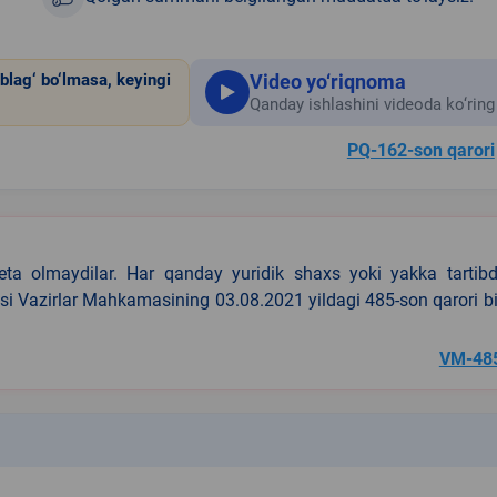
Video yo‘riqnoma
blag‘ bo‘lmasa, keyingi
Qanday ishlashini videoda ko‘ring
PQ-162-son qarori
eta olmaydilar. Har qanday yuridik shaxs yoki yakka tartibd
asi Vazirlar Mahkamasining 03.08.2021 yildagi 485-son qarori b
VM-48
k