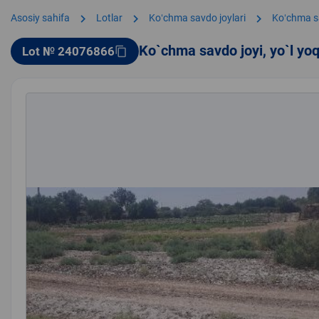
chevron_right
chevron_right
chevron_right
Asosiy sahifa
Lotlar
Koʻchma savdo joylari
Koʻchma s
Ko`chma savdo joyi, yo`l yo
Lot № 24076866
content_copy