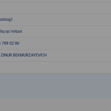
ishlog’I
liq qo`mitasi
) 788 02 86
 ZINUR BEKMURZAYEVICH
k
k