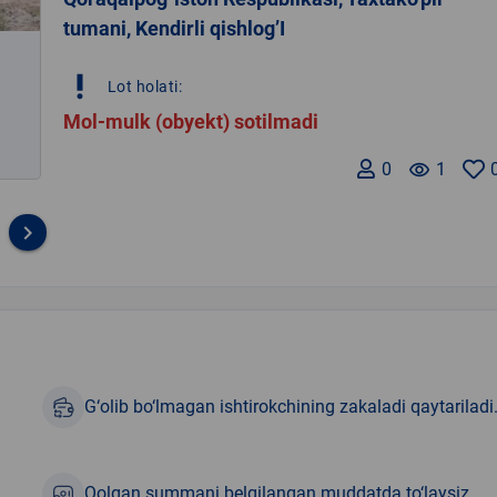
tumani, Kendirli qishlog’I
priority_high
Lot holati:
Mol-mulk (obyekt) sotilmadi
0
remove_red_eye
1
keyboard_arrow_right
G‘olib bo‘lmagan ishtirokchining zakaladi qaytariladi
Qolgan summani belgilangan muddatda to‘laysiz.