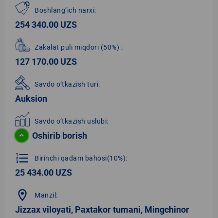
Boshlang‘ich narxi:
254 340.00 UZS
Zakalat puli miqdori
(50%)
:
127 170.00 UZS
Savdo o‘tkazish turi:
Auksion
Savdo o‘tkazish uslubi:
Oshirib borish
format_list_numbered
Birinchi qadam bahosi(10%):
25 434.00 UZS
location_on
Manzil:
Jizzax viloyati, Paxtakor tumani, Mingchinor