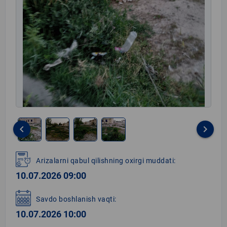
keyboard_arrow_left
keyboard_arrow_right
Item
1
Arizalarni qabul qilishning oxirgi muddati:
of
10.07.2026 09:00
4
Savdo boshlanish vaqti:
10.07.2026 10:00