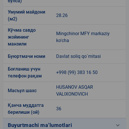
бўлса)
Умумий майдони
28.26
(м2)
Кўчма савдо
Mingchinor MFY markaziy
жойининг
ko'cha
манзили
Буюртмачи номи
Davlat soliq qo`mitasi
Боғланиш учун
+998 (99) 383 16 50
телефон рақам
HUSANOV ASQAR
Масъул шахс
VALIXONOVICH
Қанча муддатга
36
берилиши (ой)
keyboard_arrow_down
Buyurtmachi ma’lumotlari