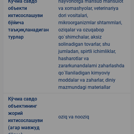
Кўчма савдо
hayvonotga mansub mahsulot
объекти
va xomashyolar, veterinariya
ихтисослашуви
dori vositalari,
бўйича
mikroorganizmlar shtammlari,
таъқиқланадиган
oziqalar va ozuqabop
турлар
qo`shimchalar, aksiz
solinadigan tovarlar, shu
jumladan, spirtli ichimliklar,
hasharotlar va
zararkunandalarni zaharlashda
qo`llaniladigan kimyoviy
moddalar va zaharlar, diniy
mazmundagi materiallar
Кўчма савдо
объектининг
жорий
oziq va nooziq
ихтисослашуви
(агар мавжуд