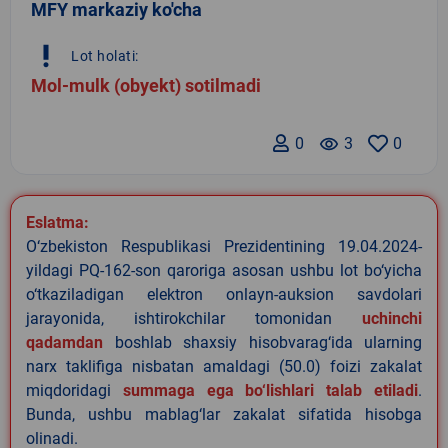
MFY markaziy ko'cha
priority_high
Lot holati:
Mol-mulk (obyekt) sotilmadi
0
remove_red_eye
3
0
Eslatma:
O‘zbekiston Respublikasi Prezidentining 19.04.2024-
yildagi PQ-162-son qaroriga asosan ushbu lot bo‘yicha
o‘tkaziladigan elektron onlayn-auksion savdolari
jarayonida, ishtirokchilar tomonidan
uchinchi
qadamdan
boshlab shaxsiy hisobvarag‘ida ularning
narx taklifiga nisbatan amaldagi (50.0) foizi zakalat
miqdoridagi
summaga ega bo‘lishlari talab etiladi
.
Bunda, ushbu mablag‘lar zakalat sifatida hisobga
olinadi.