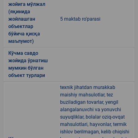
жойига мўлжал
(яқинида
жойлашган
5 maktab ro'parasi
объектлар
бўйича қисқа
маълумот)
Кўчма савдо
жойида ўрнатиш
мумкин бўлган
объект турлари
texnik jihatdan murakkab
maishiy mahsulotlar, tez
buziladigan tovarlar, yengil
alangalanuvchi va yonuvchi
suyuqliklar, bolalar oziq-ovqat
mahsulotlari, hayvonlar, termik
ishlov berilmagan, kelib chiqishi