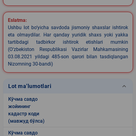
Eslatma:
Ushbu lot bo‘yicha savdoda jismoniy shaxslar ishtirok
eta olmaydilar. Har qanday yuridik shaxs yoki yakka
tartibdagi tadbirkor ishtirok etishlari mumkin
(O‘zbekiston Respublikasi Vazirlar Mahkamasining
03.08.2021 yildagi 485-son qarori bilan tasdiqlangan
Nizomning 30-bandi)
keyboard_arrow_down
Lot ma’lumotlari
Кўчма савдо
жойининг
кадастр коди
(мавжуд бўлса)
Кўчма савдо