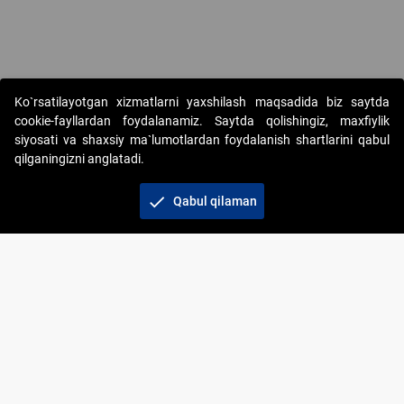
Copyright © 2017-2026. "Elektron onlayn-auksionlarni tashkil etish"
Ko`rsatilayotgan xizmatlarni yaxshilash maqsadida biz saytda
AJ. Barcha huquqlar himoyalangan
cookie-fayllardan foydalanamiz. Saytda qolishingiz, maxfiylik
siyosati va shaxsiy ma`lumotlardan foydalanish shartlarini qabul
qilganingizni anglatadi.
check
Qabul qilaman
+998 71 202-21-11
Veb-saytdagi axborot materiallaridan boshqa
shaxslar foydalanganda jamiyatning korporativ veb-
saytiga majburiy havolalar ko‘rsatilishi kerak