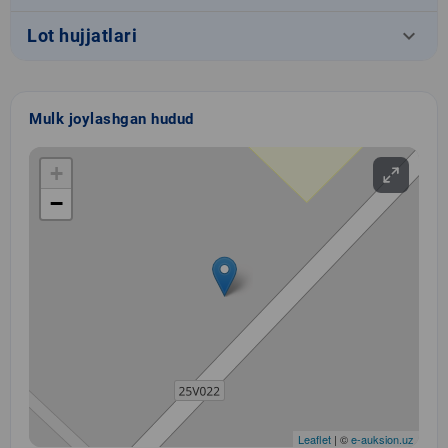
keyboard_arrow_down
Lot hujjatlari
Mulk joylashgan hudud
+
−
Leaflet
| ©
e-auksion.uz