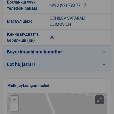
Боғланиш учун
+998 (97) 793 77 17
телефон рақам
OCHILOV SAFARALI
Масъул шахс
OLIMOVICH
Қанча муддатга
36
берилиши (ой)
keyboard_arrow_down
Buyurtmachi ma’lumotlari
keyboard_arrow_down
Lot hujjatlari
Mulk joylashgan hudud
+
−