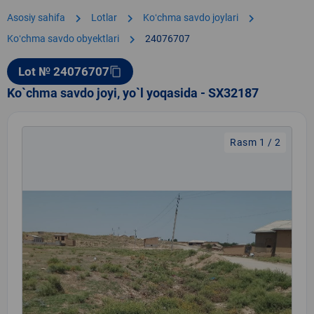
chevron_right
chevron_right
chevron_right
Asosiy sahifa
Lotlar
Koʻchma savdo joylari
chevron_right
Koʻchma savdo obyektlari
24076707
Lot № 24076707
content_copy
Ko`chma savdo joyi, yo`l yoqasida - SX32187
Rasm 1 / 2