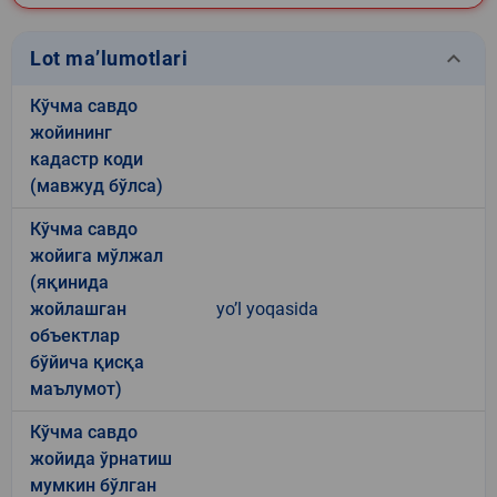
keyboard_arrow_down
Lot ma’lumotlari
Кўчма савдо
жойининг
кадастр коди
(мавжуд бўлса)
Кўчма савдо
жойига мўлжал
(яқинида
жойлашган
yo’l yoqasida
объектлар
бўйича қисқа
маълумот)
Кўчма савдо
жойида ўрнатиш
мумкин бўлган