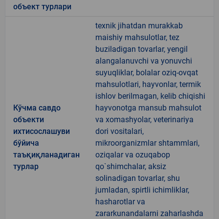
объект турлари
texnik jihatdan murakkab
maishiy mahsulotlar, tez
buziladigan tovarlar, yengil
alangalanuvchi va yonuvchi
suyuqliklar, bolalar oziq-ovqat
mahsulotlari, hayvonlar, termik
ishlov berilmagan, kelib chiqishi
Кўчма савдо
hayvonotga mansub mahsulot
объекти
va xomashyolar, veterinariya
ихтисослашуви
dori vositalari,
бўйича
mikroorganizmlar shtammlari,
таъқиқланадиган
oziqalar va ozuqabop
турлар
qo`shimchalar, aksiz
solinadigan tovarlar, shu
jumladan, spirtli ichimliklar,
hasharotlar va
zararkunandalarni zaharlashda