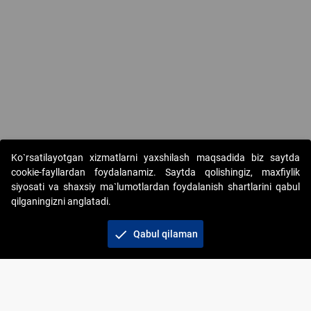
Ko`rsatilayotgan xizmatlarni yaxshilash maqsadida biz saytda
cookie-fayllardan foydalanamiz. Saytda qolishingiz, maxfiylik
siyosati va shaxsiy ma`lumotlardan foydalanish shartlarini qabul
qilganingizni anglatadi.
Copyright © 2017-2026. "Elektron onlayn-auksionlarni
tashkil etish" AJ. Barcha huquqlar himoyalangan
check
Qabul qilaman