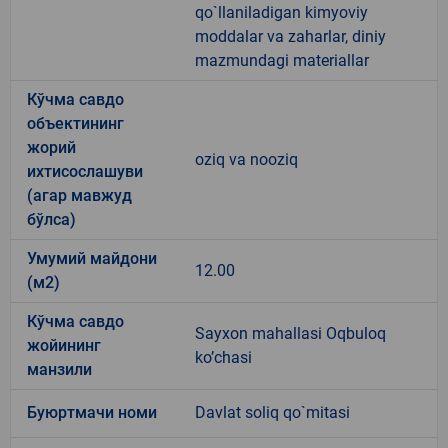
qo`llaniladigan kimyoviy
moddalar va zaharlar, diniy
mazmundagi materiallar
Кўчма савдо
объектининг
жорий
oziq va nooziq
ихтисослашуви
(агар мавжуд
бўлса)
Умумий майдони
12.00
(м2)
Кўчма савдо
Sayxon mahallasi Oqbuloq
жойининг
ko’chasi
манзили
Буюртмачи номи
Davlat soliq qo`mitasi