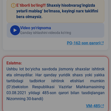
E`tiborli bo‘ling!!!
Shaxsiy hisobvarag‘ingizda
yetarli mablag‘ bo‘lmasa, keyingi narx taklifini
bera olmaysiz.
Video yo‘riqnoma
Qanday ishlashini videoda ko‘ring
PQ-162-son qarori
Eslatma:
Ushbu lot boʻyicha savdoda jismoniy shaxslar ishtirok
eta olmaydilar. Har qanday yuridik shaxs yoki yakka
tartibdagi tadbirkor ishtirok etishlari mumkin
(Oʻzbekiston Respublikasi Vazirlar Mahkamasining
03.08.2021 yildagi 485-son qarori bilan tasdiqlangan
Nizomning 30-bandi)
VM-485