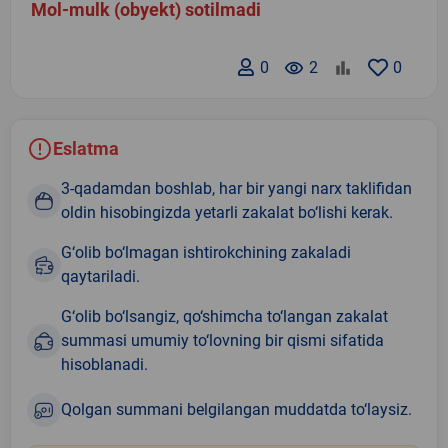
Mol-mulk (obyekt) sotilmadi
0
remove_red_eye
2
0
Eslatma
3-qadamdan boshlab, har bir yangi narx taklifidan
oldin hisobingizda yetarli zakalat bo‘lishi kerak.
G‘olib bo‘lmagan ishtirokchining zakaladi
qaytariladi.
G‘olib bo‘lsangiz, qo‘shimcha to‘langan zakalat
summasi umumiy to‘lovning bir qismi sifatida
hisoblanadi.
Qolgan summani belgilangan muddatda to‘laysiz.