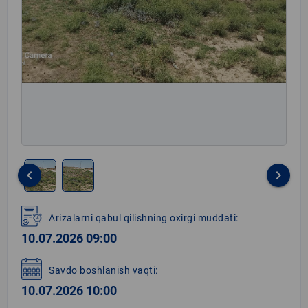
keyboard_arrow_left
keyboard_arrow_right
Item
1
Arizalarni qabul qilishning oxirgi muddati:
of
10.07.2026 09:00
2
Savdo boshlanish vaqti:
10.07.2026 10:00