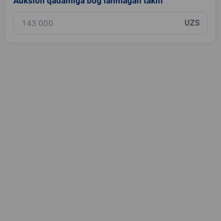
Auksion qadamiga bog‘lanmagan taklif
UZS