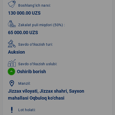
Boshlang‘ich narxi:
130 000.00 UZS
Zakalat puli miqdori
(50%)
:
65 000.00 UZS
Savdo o‘tkazish turi:
Auksion
Savdo o‘tkazish uslubi:
Oshirib borish
location_on
Manzil:
Jizzax viloyati, Jizzax shahri, Sayxon
mahallasi Oqbuloq ko’chasi
priority_high
Lot holati: