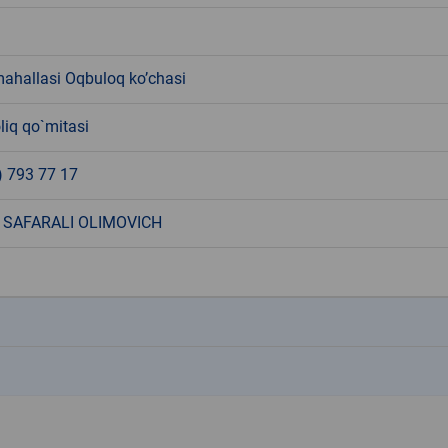
ahallasi Oqbuloq ko’chasi
liq qo`mitasi
) 793 77 17
 SAFARALI OLIMOVICH
k
k