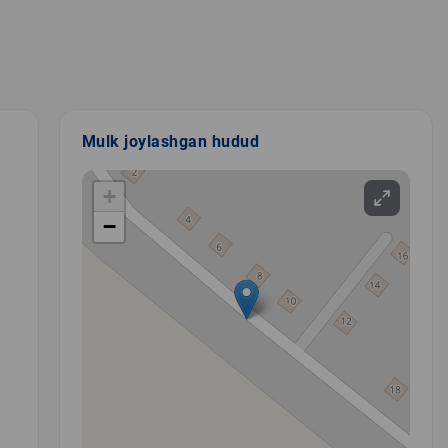
Mulk joylashgan hudud
+
−