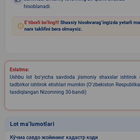
hisoblanadi.
E`tiborli bo‘ling!!!
Shaxsiy hisobvarag‘ingizda yetarli ma
narx taklifini bera olmaysiz.
Eslatma:
Ushbu lot boʻyicha savdoda jismoniy shaxslar ishtirok 
tadbirkor ishtirok etishlari mumkin (Oʻzbekiston Respublik
tasdiqlangan Nizomning 30-bandi)
Lot ma’lumotlari
Кўчма савдо жойининг кадастр коди