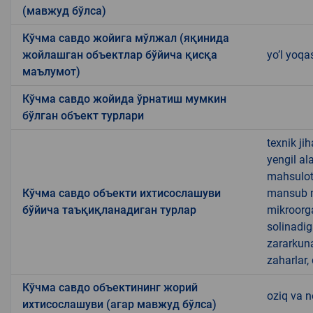
(мавжуд бўлса)
Кўчма савдо жойига мўлжал (яқинида
жойлашган объектлар бўйича қисқа
yo’l yoqa
маълумот)
Кўчма савдо жойида ўрнатиш мумкин
бўлган объект турлари
texnik ji
yengil al
mahsulotl
Кўчма савдо объекти ихтисослашуви
mansub ma
бўйича таъқиқланадиган турлар
mikroorg
solinadig
zararkun
zaharlar,
Кўчма савдо объектининг жорий
oziq va 
ихтисослашуви (агар мавжуд бўлса)