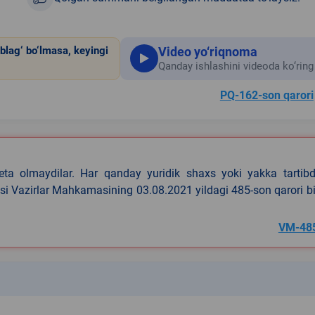
Video yo‘riqnoma
blag‘ bo‘lmasa, keyingi
Qanday ishlashini videoda ko‘ring
PQ-162-son qarori
eta olmaydilar. Har qanday yuridik shaxs yoki yakka tartibd
asi Vazirlar Mahkamasining 03.08.2021 yildagi 485-son qarori b
VM-48
k