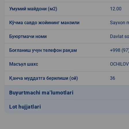
Умумий майдони (м2)
12.00
Кўчма савдо жойининг манзили
Sayxon m
Буюртмачи номи
Davlat so
Боғланиш учун телефон рақам
+998 (97
Масъул шахс
OCHILOV
Қанча муддатга берилиши (ой)
36
Buyurtmachi ma’lumotlari
Lot hujjatlari