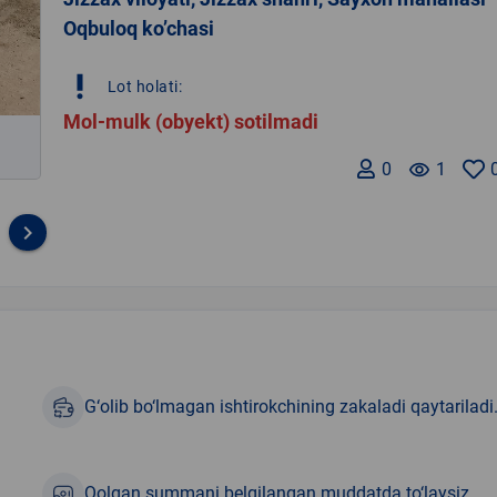
Oqbuloq ko’chasi
priority_high
Lot holati:
Mol-mulk (obyekt) sotilmadi
0
remove_red_eye
1
keyboard_arrow_right
G‘olib bo‘lmagan ishtirokchining zakaladi qaytariladi
Qolgan summani belgilangan muddatda to‘laysiz.