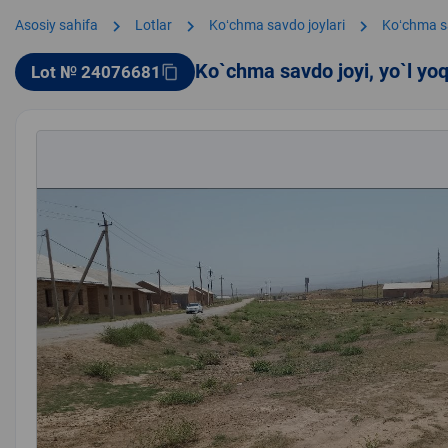
chevron_right
chevron_right
chevron_right
Asosiy sahifa
Lotlar
Koʻchma savdo joylari
Koʻchma s
Ko`chma savdo joyi, yo`l yo
Lot № 24076681
content_copy