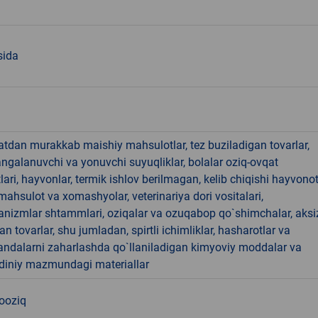
sida
hatdan murakkab maishiy mahsulotlar, tez buziladigan tovarlar,
angalanuvchi va yonuvchi suyuqliklar, bolalar oziq-ovqat
ari, hayvonlar, termik ishlov berilmagan, kelib chiqishi hayvono
hsulot va xomashyolar, veterinariya dori vositalari,
anizmlar shtammlari, oziqalar va ozuqabop qo`shimchalar, aksi
an tovarlar, shu jumladan, spirtli ichimliklar, hasharotlar va
andalarni zaharlashda qo`llaniladigan kimyoviy moddalar va
 diniy mazmundagi materiallar
nooziq