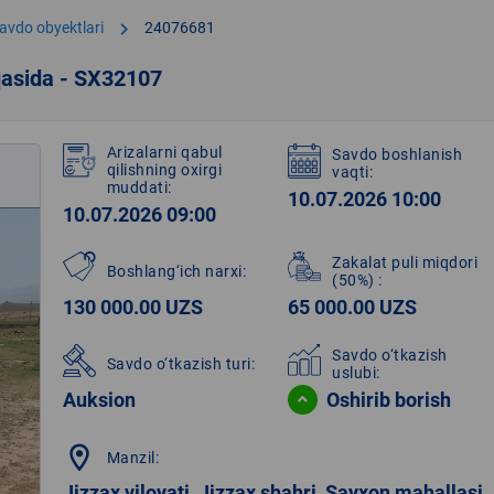
chevron_right
avdo obyektlari
24076681
qasida - SX32107
Arizalarni qabul
Savdo boshlanish
qilishning oxirgi
vaqti:
muddati:
10.07.2026 10:00
10.07.2026 09:00
Zakalat puli miqdori
Boshlang‘ich narxi:
(50%)
:
130 000.00 UZS
65 000.00 UZS
Savdo o‘tkazish
Savdo o‘tkazish turi:
uslubi:
Auksion
Oshirib borish
location_on
Manzil:
Jizzax viloyati, Jizzax shahri, Sayxon mahallasi