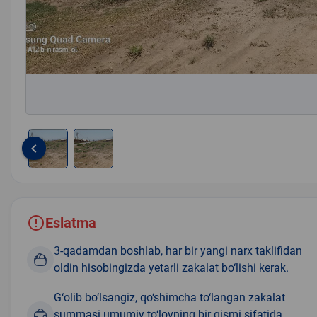
keyboard_arrow_left
Item
1
of
2
Eslatma
3-qadamdan boshlab, har bir yangi narx taklifidan
oldin hisobingizda yetarli zakalat bo‘lishi kerak.
G‘olib bo‘lsangiz, qo‘shimcha to‘langan zakalat
summasi umumiy to‘lovning bir qismi sifatida