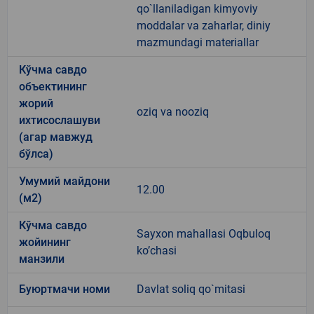
qo`llaniladigan kimyoviy
moddalar va zaharlar, diniy
mazmundagi materiallar
Кўчма савдо
объектининг
жорий
oziq va nooziq
ихтисослашуви
(агар мавжуд
бўлса)
Умумий майдони
12.00
(м2)
Кўчма савдо
Sayxon mahallasi Oqbuloq
жойининг
ko’chasi
манзили
Буюртмачи номи
Davlat soliq qo`mitasi