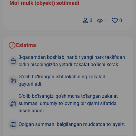
Mol-mulk (obyekt) sotilmadi
0
remove_red_eye
1
0
Eslatma
3-qadamdan boshlab, har bir yangi narx taklifidan
oldin hisobingizda yetarli zakalat bo‘lishi kerak.
G‘olib bo‘lmagan ishtirokchining zakaladi
qaytariladi.
G‘olib bo‘lsangiz, qo‘shimcha to‘langan zakalat
summasi umumiy to‘lovning bir qismi sifatida
hisoblanadi.
Qolgan summani belgilangan muddatda to‘laysiz.