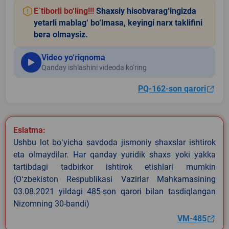
E`tiborli bo‘ling!!!
Shaxsiy hisobvarag‘ingizda
yetarli mablag‘ bo‘lmasa, keyingi narx taklifini
bera olmaysiz.
Video yo‘riqnoma
Qanday ishlashini videoda ko‘ring
PQ-162-son qarori
Eslatma:
Ushbu lot boʻyicha savdoda jismoniy shaxslar ishtirok
eta olmaydilar. Har qanday yuridik shaxs yoki yakka
tartibdagi tadbirkor ishtirok etishlari mumkin
(Oʻzbekiston Respublikasi Vazirlar Mahkamasining
03.08.2021 yildagi 485-son qarori bilan tasdiqlangan
Nizomning 30-bandi)
VM-485