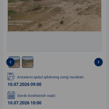
keyboard_arrow_left
keyboard_arrow_right
Item
1
Arizalarni qabul qilishning oxirgi muddati:
of
10.07.2026 09:00
2
Savdo boshlanish vaqti:
10.07.2026 10:00