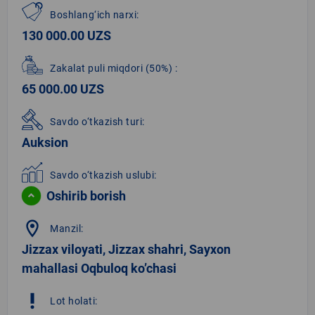
Boshlang‘ich narxi:
130 000.00 UZS
Zakalat puli miqdori
(50%)
:
65 000.00 UZS
Savdo o‘tkazish turi:
Auksion
Savdo o‘tkazish uslubi:
Oshirib borish
location_on
Manzil:
Jizzax viloyati, Jizzax shahri, Sayxon
mahallasi Oqbuloq ko’chasi
priority_high
Lot holati: