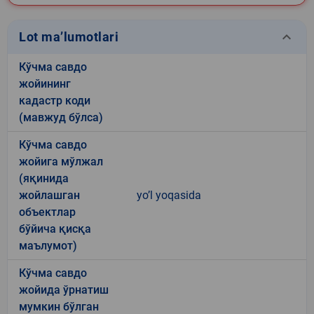
keyboard_arrow_down
Lot ma’lumotlari
Кўчма савдо
жойининг
кадастр коди
(мавжуд бўлса)
Кўчма савдо
жойига мўлжал
(яқинида
жойлашган
yo’l yoqasida
объектлар
бўйича қисқа
маълумот)
Кўчма савдо
жойида ўрнатиш
мумкин бўлган