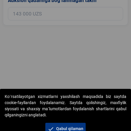
Auksion qadamiga bog‘lanmagan taklif
Copyright © 2017-2026. "Elektron onlayn-auksionlarni tashkil etish"
Ko`rsatilayotgan xizmatlarni yaxshilash maqsadida biz saytda
AJ. Barcha huquqlar himoyalangan
cookie-fayllardan foydalanamiz. Saytda qolishingiz, maxfiylik
siyosati va shaxsiy ma`lumotlardan foydalanish shartlarini qabul
qilganingizni anglatadi.
check
Qabul qilaman