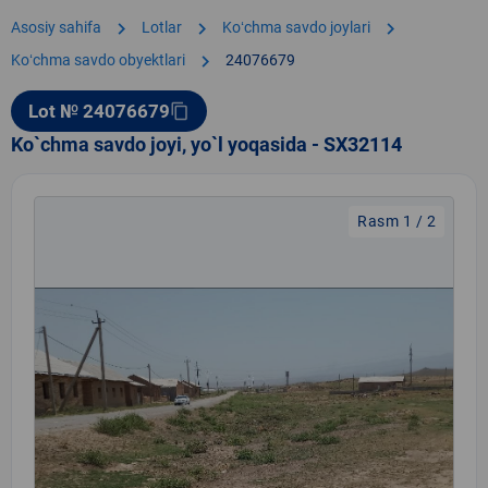
chevron_right
chevron_right
chevron_right
Asosiy sahifa
Lotlar
Koʻchma savdo joylari
chevron_right
Koʻchma savdo obyektlari
24076679
Lot № 24076679
content_copy
Ko`chma savdo joyi, yo`l yoqasida - SX32114
Rasm 1 / 2