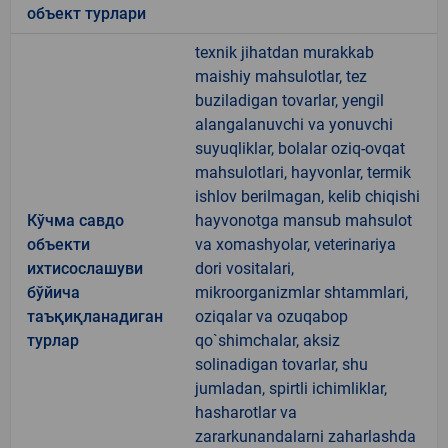
объект турлари
texnik jihatdan murakkab
maishiy mahsulotlar, tez
buziladigan tovarlar, yengil
alangalanuvchi va yonuvchi
suyuqliklar, bolalar oziq-ovqat
mahsulotlari, hayvonlar, termik
ishlov berilmagan, kelib chiqishi
Кўчма савдо
hayvonotga mansub mahsulot
объекти
va xomashyolar, veterinariya
ихтисослашуви
dori vositalari,
бўйича
mikroorganizmlar shtammlari,
таъқиқланадиган
oziqalar va ozuqabop
турлар
qo`shimchalar, aksiz
solinadigan tovarlar, shu
jumladan, spirtli ichimliklar,
hasharotlar va
zararkunandalarni zaharlashda