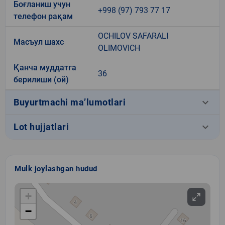
Боғланиш учун
+998 (97) 793 77 17
телефон рақам
OCHILOV SAFARALI
Масъул шахс
OLIMOVICH
Қанча муддатга
36
берилиши (ой)
keyboard_arrow_down
Buyurtmachi ma’lumotlari
keyboard_arrow_down
Lot hujjatlari
Mulk joylashgan hudud
+
−