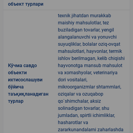
объект турлари
texnik jihatdan murakkab
maishiy mahsulotlar, tez
buziladigan tovarlar, yengil
alangalanuvchi va yonuvchi
suyuqliklar, bolalar oziq-ovqat
mahsulotlari, hayvonlar, termik
ishlov berilmagan, kelib chiqishi
Кўчма савдо
hayvonotga mansub mahsulot
объекти
va xomashyolar, veterinariya
ихтисослашуви
dori vositalari,
бўйича
mikroorganizmlar shtammlari,
таъқиқланадиган
oziqalar va ozuqabop
турлар
qo`shimchalar, aksiz
solinadigan tovarlar, shu
jumladan, spirtli ichimliklar,
hasharotlar va
zararkunandalarni zaharlashda