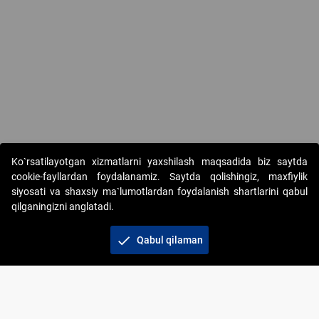
Ko`rsatilayotgan xizmatlarni yaxshilash maqsadida biz saytda
cookie-fayllardan foydalanamiz. Saytda qolishingiz, maxfiylik
siyosati va shaxsiy ma`lumotlardan foydalanish shartlarini qabul
qilganingizni anglatadi.
Copyright © 2017-2026. "Elektron onlayn-auksionlarni
tashkil etish" AJ. Barcha huquqlar himoyalangan
check
Qabul qilaman