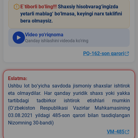
E`tiborli bo‘ling!!!
Shaxsiy hisobvarag‘ingizda
yetarli mablag‘ bo‘lmasa, keyingi narx taklifini
bera olmaysiz.
Video yo‘riqnoma
Qanday ishlashini videoda ko‘ring
PQ-162-son qarori
Eslatma:
Ushbu lot boʻyicha savdoda jismoniy shaxslar ishtirok
eta olmaydilar. Har qanday yuridik shaxs yoki yakka
tartibdagi tadbirkor ishtirok etishlari mumkin
(Oʻzbekiston Respublikasi Vazirlar Mahkamasining
03.08.2021 yildagi 485-son qarori bilan tasdiqlangan
Nizomning 30-bandi)
VM-485