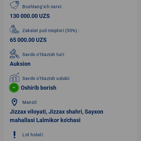
Boshlang‘ich narxi:
130 000.00 UZS
Zakalat puli miqdori
(50%)
:
65 000.00 UZS
Savdo o‘tkazish turi:
Auksion
Savdo o‘tkazish uslubi:
Oshirib borish
location_on
Manzil:
Jizzax viloyati, Jizzax shahri, Sayxon
mahallasi Lalmikor ko'chasi
priority_high
Lot holati: