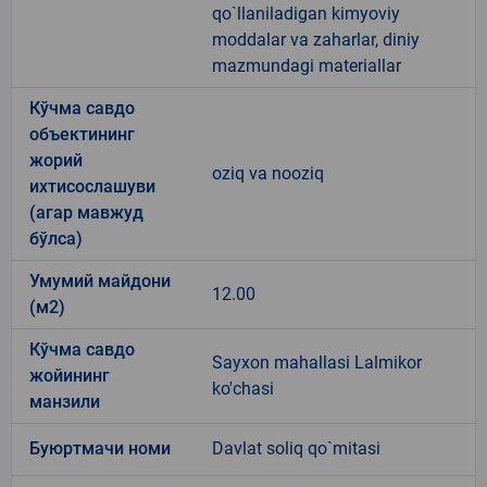
qo`llaniladigan kimyoviy
moddalar va zaharlar, diniy
mazmundagi materiallar
Кўчма савдо
объектининг
жорий
oziq va nooziq
ихтисослашуви
(агар мавжуд
бўлса)
Умумий майдони
12.00
(м2)
Кўчма савдо
Sayxon mahallasi Lalmikor
жойининг
ko'chasi
манзили
Буюртмачи номи
Davlat soliq qo`mitasi