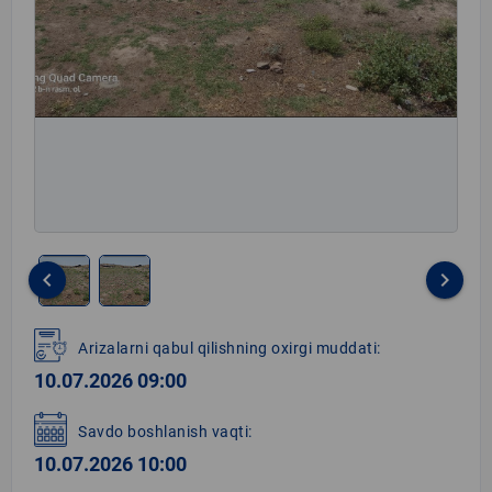
keyboard_arrow_left
keyboard_arrow_right
Item
1
Arizalarni qabul qilishning oxirgi muddati:
of
10.07.2026 09:00
2
Savdo boshlanish vaqti:
10.07.2026 10:00