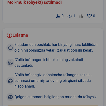
Mol-mulk (obyekt) sotilmadi
0
remove_red_eye
1
0
Eslatma
3-qadamdan boshlab, har bir yangi narx taklifidan
oldin hisobingizda yetarli zakalat bo‘lishi kerak.
G‘olib bo‘lmagan ishtirokchining zakaladi
qaytariladi.
G‘olib bo‘lsangiz, qo‘shimcha to‘langan zakalat
summasi umumiy to‘lovning bir qismi sifatida
hisoblanadi.
Qolgan summani belgilangan muddatda to‘laysiz.