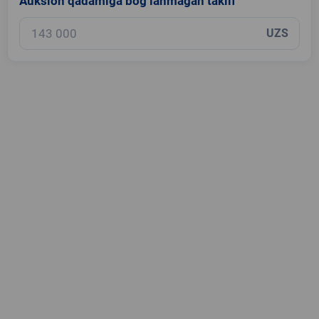
Auksion qadamiga bog‘lanmagan taklif
UZS