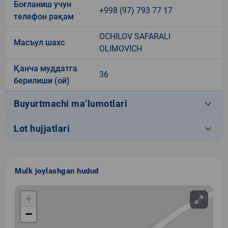
Боғланиш учун
+998 (97) 793 77 17
телефон рақам
OCHILOV SAFARALI
Масъул шахс
OLIMOVICH
Қанча муддатга
36
берилиши (ой)
keyboard_arrow_down
Buyurtmachi ma’lumotlari
keyboard_arrow_down
Lot hujjatlari
Mulk joylashgan hudud
+
−