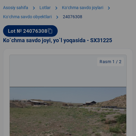
chevron_right
chevron_right
chevron_right
Asosiy sahifa
Lotlar
Koʻchma savdo joylari
chevron_right
Koʻchma savdo obyektlari
24076308
Lot № 24076308
content_copy
Ko`chma savdo joyi, yo`l yoqasida - SX31225
Rasm 1 / 2