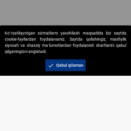
Copyright © 2017-2026. "Elektron onlayn-auksionlarni tashkil etish"
Ko`rsatilayotgan xizmatlarni yaxshilash maqsadida biz saytda
AJ. Barcha huquqlar himoyalangan
cookie-fayllardan foydalanamiz. Saytda qolishingiz, maxfiylik
siyosati va shaxsiy ma`lumotlardan foydalanish shartlarini qabul
qilganingizni anglatadi.
check
Qabul qilaman
+998 71 202-21-11
Veb-saytdagi axborot materiallaridan boshqa
shaxslar foydalanganda jamiyatning korporativ veb-
saytiga majburiy havolalar ko‘rsatilishi kerak