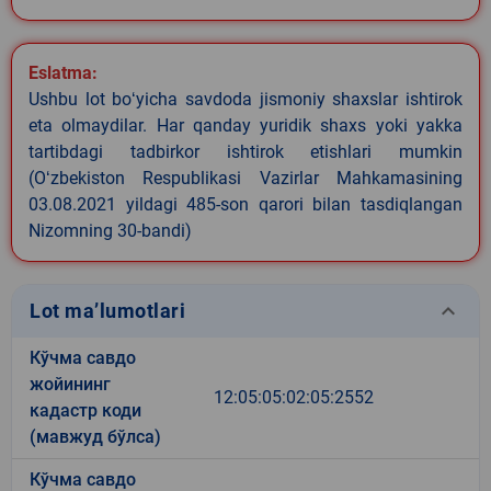
Eslatma:
Ushbu lot boʻyicha savdoda jismoniy shaxslar ishtirok
eta olmaydilar. Har qanday yuridik shaxs yoki yakka
tartibdagi tadbirkor ishtirok etishlari mumkin
(Oʻzbekiston Respublikasi Vazirlar Mahkamasining
03.08.2021 yildagi 485-son qarori bilan tasdiqlangan
Nizomning 30-bandi)
keyboard_arrow_down
Lot ma’lumotlari
Кўчма савдо
жойининг
12:05:05:02:05:2552
кадастр коди
(мавжуд бўлса)
Кўчма савдо