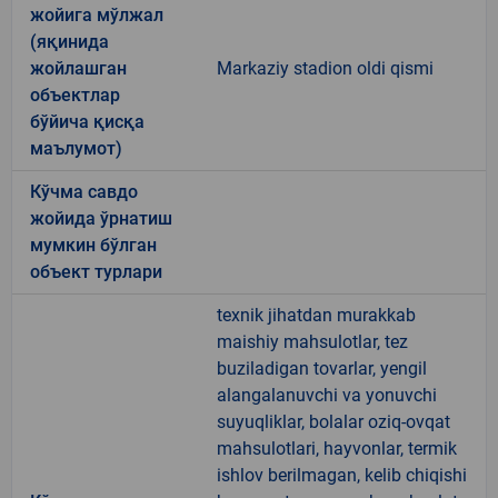
жойига мўлжал
(яқинида
жойлашган
Markaziy stadion oldi qismi
объектлар
бўйича қисқа
маълумот)
Кўчма савдо
жойида ўрнатиш
мумкин бўлган
объект турлари
texnik jihatdan murakkab
maishiy mahsulotlar, tez
buziladigan tovarlar, yengil
alangalanuvchi va yonuvchi
suyuqliklar, bolalar oziq-ovqat
mahsulotlari, hayvonlar, termik
ishlov berilmagan, kelib chiqishi