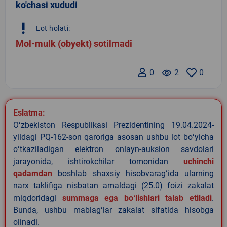
ko'chasi xududi
priority_high
Lot holati:
Mol-mulk (obyekt) sotilmadi
0
remove_red_eye
2
0
Eslatma:
Oʻzbekiston Respublikasi Prezidentining 19.04.2024-
yildagi PQ-162-son qaroriga asosan ushbu lot boʻyicha
oʻtkaziladigan elektron onlayn-auksion savdolari
jarayonida, ishtirokchilar tomonidan
uchinchi
qadamdan
boshlab shaxsiy hisobvaragʻida ularning
narx taklifiga nisbatan amaldagi (25.0) foizi zakalat
miqdoridagi
summaga ega boʻlishlari talab etiladi
.
Bunda, ushbu mablagʻlar zakalat sifatida hisobga
olinadi.