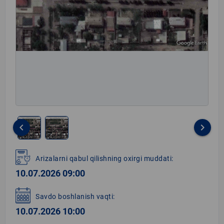
keyboard_arrow_left
keyboard_arrow_right
Item
1
Arizalarni qabul qilishning oxirgi muddati:
of
10.07.2026 09:00
2
Savdo boshlanish vaqti:
10.07.2026 10:00