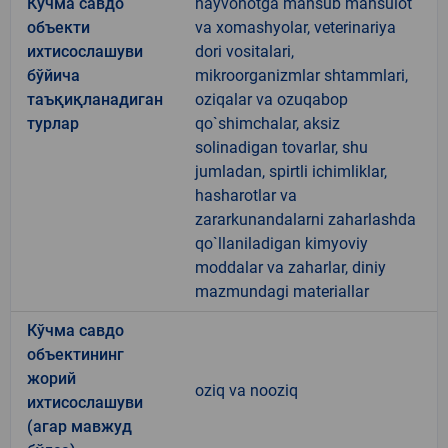
Кўчма савдо
hayvonotga mansub mahsulot
объекти
va xomashyolar, veterinariya
ихтисослашуви
dori vositalari,
бўйича
mikroorganizmlar shtammlari,
таъқиқланадиган
oziqalar va ozuqabop
турлар
qo`shimchalar, aksiz
solinadigan tovarlar, shu
jumladan, spirtli ichimliklar,
hasharotlar va
zararkunandalarni zaharlashda
qo`llaniladigan kimyoviy
moddalar va zaharlar, diniy
mazmundagi materiallar
Кўчма савдо
объектининг
жорий
oziq va nooziq
ихтисослашуви
(агар мавжуд