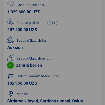
Boshlang‘ich narxi:
1 029 600.00 UZS
Zakalat puli miqdori
(25%)
:
257 400.00 UZS
Savdo o‘tkazish turi:
Auksion
Savdo o‘tkazish uslubi:
Oshirib borish
format_list_numbered
Birinchi qadam bahosi(10%):
102 960.00 UZS
location_on
Manzil:
Sirdaryo viloyati, Sardoba tumani, Oykor