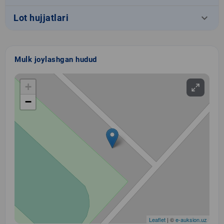
keyboard_arrow_down
Lot hujjatlari
Mulk joylashgan hudud
+
−
Leaflet
| ©
e-auksion.uz