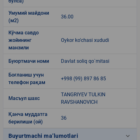
бўлса)
Умумий майдони
36.00
(м2)
Кўчма савдо
жойининг
Oykor ko'chasi xududi
манзили
Буюртмачи номи
Davlat soliq qo`mitasi
Боғланиш учун
+998 (99) 897 86 85
телефон рақам
TANGRIYEV TULKIN
Масъул шахс
RAVSHANOVICH
Қанча муддатга
36
берилиши (ой)
keyboard_arrow_down
Buyurtmachi ma’lumotlari