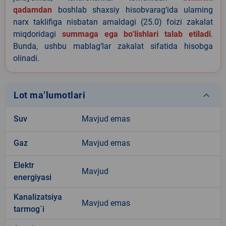
qadamdan
boshlab shaxsiy hisobvarag‘ida ularning
narx taklifiga nisbatan amaldagi (25.0) foizi zakalat
miqdoridagi
summaga ega bo‘lishlari talab etiladi
.
Bunda, ushbu mablag‘lar zakalat sifatida hisobga
olinadi.
keyboard_arrow_down
Lot ma’lumotlari
Suv
Mavjud emas
Gaz
Mavjud emas
Elektr
Mavjud
energiyasi
Kanalizatsiya
Mavjud emas
tarmog`i