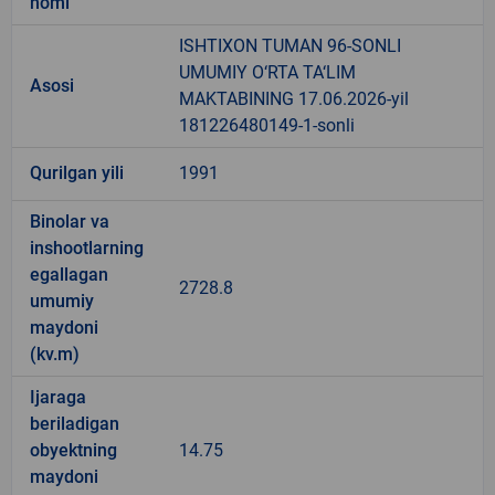
nomi
ISHTIXON TUMAN 96-SONLI
UMUMIY O‘RTA TA‘LIM
Asosi
MAKTABINING 17.06.2026-yil
181226480149-1-sonli
Qurilgan yili
1991
Binolar va
inshootlarning
egallagan
2728.8
umumiy
maydoni
(kv.m)
Ijaraga
beriladigan
obyektning
14.75
maydoni