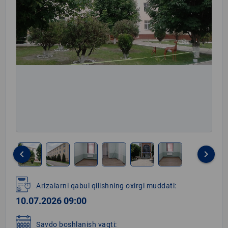
keyboard_arrow_left
keyboard_arrow_right
Item
1
Arizalarni qabul qilishning oxirgi muddati:
of
10.07.2026 09:00
6
Savdo boshlanish vaqti: