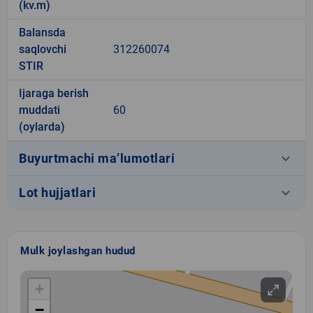
(kv.m)
Balansda
saqlovchi
312260074
STIR
Ijaraga berish
muddati
60
(oylarda)
keyboard_arrow_down
Buyurtmachi ma’lumotlari
keyboard_arrow_down
Lot hujjatlari
Mulk joylashgan hudud
+
−