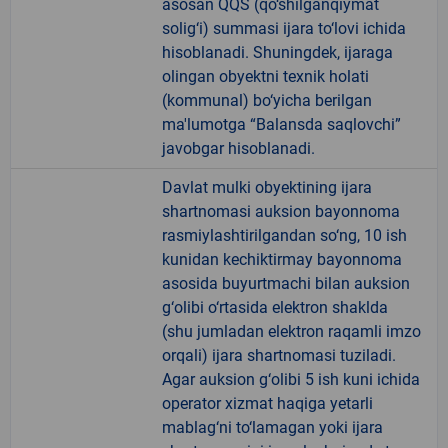
asosan QQS (qo‘shilganqiymat
solig‘i) summasi ijara to‘lovi ichida
hisoblanadi. Shuningdek, ijaraga
olingan obyektni texnik holati
(kommunal) bo‘yicha berilgan
ma'lumotga “Balansda saqlovchi”
javobgar hisoblanadi.
Davlat mulki obyektining ijara
shartnomasi auksion bayonnoma
rasmiylashtirilgandan so‘ng, 10 ish
kunidan kechiktirmay bayonnoma
asosida buyurtmachi bilan auksion
g‘olibi o‘rtasida elektron shaklda
(shu jumladan elektron raqamli imzo
orqali) ijara shartnomasi tuziladi.
Agar auksion g‘olibi 5 ish kuni ichida
operator xizmat haqiga yetarli
mablag‘ni to‘lamagan yoki ijara