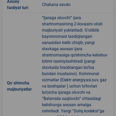
Аsosiy
Chakana savdo
faoliyat turi
“Ijaraga oluvchi” ijara
shartnomasining 2-ilovasini olish
majburiyati yuklatiladi. G‘oliblik
bayonnomasi tasdiqlangan
sanasidan kelib chiqib, yangi
stavkaga asosan ijara
shartnomasiga qo‘shimcha kelishuv
bitimi rasmiylashtiradi (yangi
stavkada hisoblangan bo‘lsa
bundan mustasno). Kommunal
xizmatlar (Elektr energiyasi,suv, gaz
Qo`shimcha
va boshqalar ) uchun to‘lovlari
majburiyatlar
bo‘yicha ijaraga oluvchi va
“Balansda saqlovchi” o‘rtasidagi
kelishuvga asosan amalga
oshiriladi. Yangi “Soliq kodeksi”ga