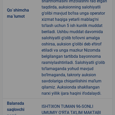
shartnomasini imzolashni rad etgan
taqdirda, auksionning salohiyatli
Qo`shimcha
g‘olibi mavjud bo‘lsa unga operator
ma`lumot
xizmat haqiga yetarli mablag‘ni
to‘lash uchun 5 ish kunlik muddat
beriladi. Ushbu muddat davomida
salohiyatli g‘olib to‘lovni amalga
oshirsa, auksion g‘olibi deb e’tirof
etiladi va unga mazkur Nizomda
belgilangan tartibda bayonnoma
rasmiylashtiriladi. Salohiyatli g‘olib
to‘lamaganda yohud mavjud
bo‘lmaganda, takroriy auksion
savdolariga chiqarilishini ma’lum
qilamiz. Auksionda shakllangan
narxi yillik ijara haqini ifodalaydi.
Balansda
ISHTIXON TUMAN 96-SONLI
saqlovchi
UMUMIY O‘RTA TA‘LIM MAKTABI