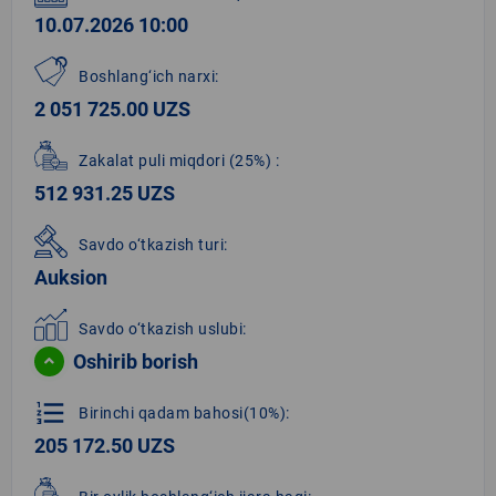
10.07.2026 10:00
Boshlang‘ich narxi:
2 051 725.00 UZS
Zakalat puli miqdori
(25%)
:
512 931.25 UZS
Savdo o‘tkazish turi:
Auksion
Savdo o‘tkazish uslubi:
Oshirib borish
format_list_numbered
Birinchi qadam bahosi(10%):
205 172.50 UZS