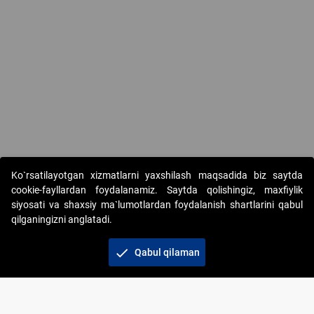
Ko`rsatilayotgan xizmatlarni yaxshilash maqsadida biz saytda
cookie-fayllardan foydalanamiz. Saytda qolishingiz, maxfiylik
siyosati va shaxsiy ma`lumotlardan foydalanish shartlarini qabul
qilganingizni anglatadi.
Copyright © 2017-2026. "Elektron onlayn-auksionlarni
tashkil etish" AJ. Barcha huquqlar himoyalangan
check
Qabul qilaman