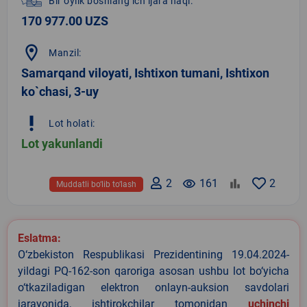
Bir oylik boshlang‘ich ijara haqi:
170 977.00 UZS
location_on
Manzil:
Samarqand viloyati, Ishtixon tumani, Ishtixon
ko`chasi, 3-uy
priority_high
Lot holati:
Lot yakunlandi
2
remove_red_eye
161
2
Muddatli bo‘lib to‘lash
Eslatma:
O‘zbekiston Respublikasi Prezidentining 19.04.2024-
yildagi PQ-162-son qaroriga asosan ushbu lot bo‘yicha
o‘tkaziladigan elektron onlayn-auksion savdolari
jarayonida, ishtirokchilar tomonidan
uchinchi