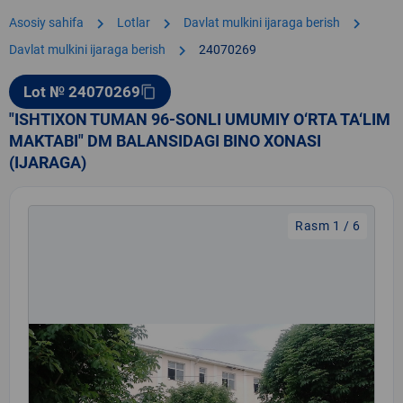
chevron_right
chevron_right
chevron_right
Asosiy sahifa
Lotlar
Davlat mulkini ijaraga berish
chevron_right
Davlat mulkini ijaraga berish
24070269
Lot № 24070269
content_copy
"ISHTIXON TUMAN 96-SONLI UMUMIY O‘RTA TA‘LIM
MAKTABI" DM BALANSIDAGI BINO XONASI
(IJARAGA)
Rasm 1 / 6