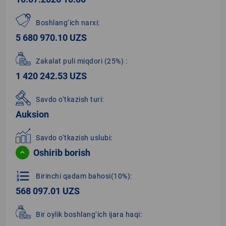
Boshlang‘ich narxi:
5 680 970.10 UZS
Zakalat puli miqdori
(25%)
:
1 420 242.53 UZS
Savdo o‘tkazish turi:
Auksion
Savdo o‘tkazish uslubi:
Oshirib borish
format_list_numbered
Birinchi qadam bahosi(10%):
568 097.01 UZS
Bir oylik boshlang‘ich ijara haqi: