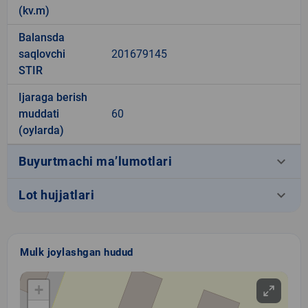
(kv.m)
Balansda
saqlovchi
201679145
STIR
Ijaraga berish
muddati
60
(oylarda)
keyboard_arrow_down
Buyurtmachi ma’lumotlari
keyboard_arrow_down
Lot hujjatlari
Mulk joylashgan hudud
+