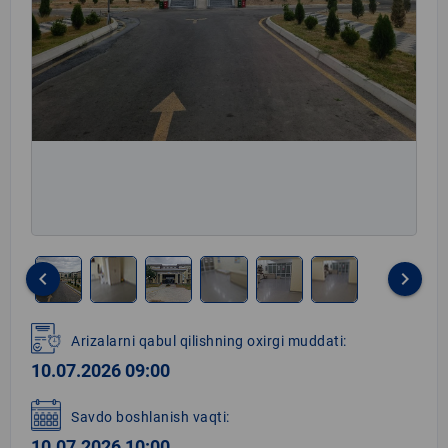
keyboard_arrow_left
keyboard_arrow_right
Item
1
Arizalarni qabul qilishning oxirgi muddati:
of
10.07.2026 09:00
6
Savdo boshlanish vaqti:
10.07.2026 10:00