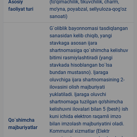
Аsosiy
(to‘qimachilik, tikuvchilik, charm,
faoliyat turi
mo‘yna, poyabzal, sellyuloza-qog‘oz
sanoati)
G`oliblik bayonnomasi tasdiqlangan
sanasidan kelib chiqib, yangi
stavkaga asosan ijara
shartnomasiga qo`shimcha kelishuv
bitimi rasmiylashtiradi (yangi
stavkada hisoblangan bo`lsa
bundan mustasno). Ijaraga
oluvchiga ijara shartnomasining 2-
ilovasini olish majburiyati
yuklatiladi. Ijaraga oluvchi
shartnomaga tuzilgan qo‘shimcha
kelishuvni ilovalari bilan 5 (besh) ish
kuni ichida elektron raqamli imzo
Qo`shimcha
bilan imzolash majburiyatini oladi.
majburiyatlar
Kommunal xizmatlar (Elektr