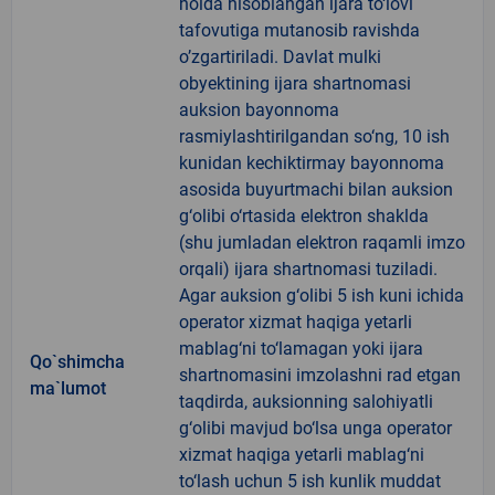
holda hisoblangan ijara to‘lovi
tafovutiga mutanosib ravishda
o’zgartiriladi. Davlat mulki
obyektining ijara shartnomasi
auksion bayonnoma
rasmiylashtirilgandan so‘ng, 10 ish
kunidan kechiktirmay bayonnoma
asosida buyurtmachi bilan auksion
g‘olibi o‘rtasida elektron shaklda
(shu jumladan elektron raqamli imzo
orqali) ijara shartnomasi tuziladi.
Agar auksion g‘olibi 5 ish kuni ichida
operator xizmat haqiga yetarli
mablag‘ni to‘lamagan yoki ijara
Qo`shimcha
shartnomasini imzolashni rad etgan
ma`lumot
taqdirda, auksionning salohiyatli
g‘olibi mavjud bo‘lsa unga operator
xizmat haqiga yetarli mablag‘ni
to‘lash uchun 5 ish kunlik muddat