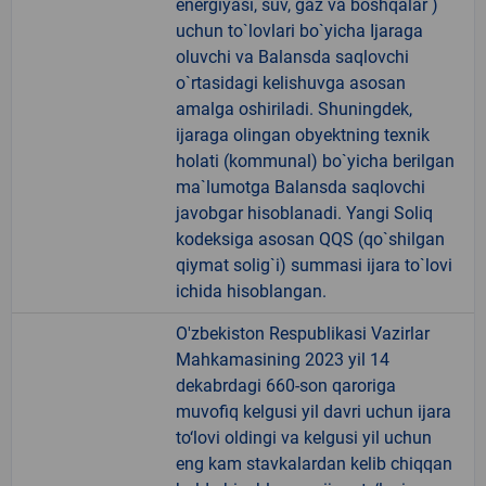
energiyasi, suv, gaz va boshqalar )
uchun to`lovlari bo`yicha Ijaraga
oluvchi va Balansda saqlovchi
o`rtasidagi kelishuvga asosan
amalga oshiriladi. Shuningdek,
ijaraga olingan obyektning texnik
holati (kommunal) bo`yicha berilgan
ma`lumotga Balansda saqlovchi
javobgar hisoblanadi. Yangi Soliq
kodeksiga asosan QQS (qo`shilgan
qiymat solig`i) summasi ijara to`lovi
ichida hisoblangan.
O'zbekiston Respublikasi Vazirlar
Mahkamasining 2023 yil 14
dekabrdagi 660-son qaroriga
muvofiq kelgusi yil davri uchun ijara
to‘lovi oldingi va kelgusi yil uchun
eng kam stavkalardan kelib chiqqan