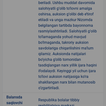
beriladi. Ushbu muddat davomida
salohiyatli g‘olib to‘lovni amalga
oshirsa, auksion g‘olibi deb e’tirof
etiladi va unga mazkur Nizomda
belgilangan tartibda bayonnoma
rasmiylashtiriladi. Salohiyatli g‘olib
to‘lamaganda yohud mavjud
bo‘lmaganda, takroriy auksion
savdolariga chiqarilishini ma’lum
qilamiz. Auksionda natijalari
bo’yicha g’olib tomonidan
tasdiqlangan narx yillik ijara haqini
ifodalaydi. Keyinggi yil uchun ijara
to’lovi auksion natijasiga ko’ra
shakllangan narx bilan mutanosib
o’zgartiriladi.
Balansda
Respublika bolalar tibbiy
saqlovchi
reabilitatsiya markazi