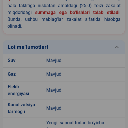
narx taklifiga nisbatan amaldagi (25.0) foizi zakalat
miqdoridagi
summaga ega bo‘lishlari talab etiladi
.
Bunda, ushbu mablag‘lar zakalat sifatida hisobga
olinadi.
keyboard_arrow_down
Lot ma’lumotlari
Suv
Mavjud
Gaz
Mavjud
Elektr
Mavjud
energiyasi
Kanalizatsiya
Mavjud
tarmog`i
Yengil sanoat turlari bo‘yicha