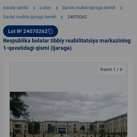
chevron_right
chevron_right
chevron_right
Asosiy sahifa
Lotlar
Davlat mulkini ijaraga berish
chevron_right
Davlat mulkini ijaraga berish
24070262
Lot № 24070262
content_copy
Respublika bolalar tibbiy reabilitatsiya markazining
1-qavatidagi qismi (ijaraga)
Rasm 1 / 6