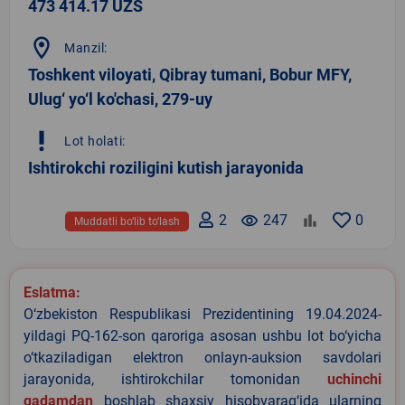
473 414.17 UZS
location_on
Manzil:
Toshkent viloyati, Qibray tumani, Bobur MFY,
Ulug‘ yo‘l ko'chasi, 279-uy
priority_high
Lot holati:
Ishtirokchi roziligini kutish jarayonida
2
remove_red_eye
247
0
Muddatli bo‘lib to‘lash
Eslatma:
O‘zbekiston Respublikasi Prezidentining 19.04.2024-
yildagi PQ-162-son qaroriga asosan ushbu lot bo‘yicha
o‘tkaziladigan elektron onlayn-auksion savdolari
jarayonida, ishtirokchilar tomonidan
uchinchi
qadamdan
boshlab shaxsiy hisobvarag‘ida ularning