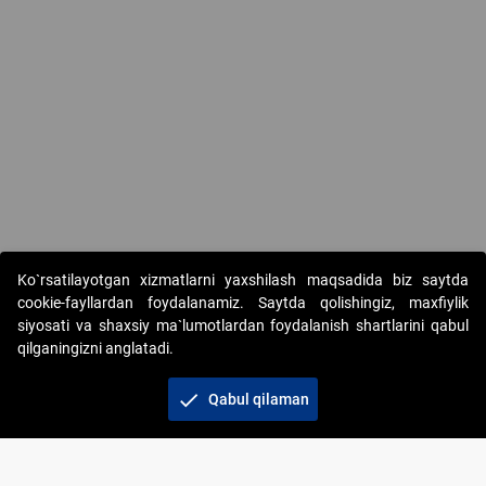
Ko`rsatilayotgan xizmatlarni yaxshilash maqsadida biz saytda
cookie-fayllardan foydalanamiz. Saytda qolishingiz, maxfiylik
siyosati va shaxsiy ma`lumotlardan foydalanish shartlarini qabul
qilganingizni anglatadi.
Copyright © 2017-2026. "Elektron onlayn-auksionlarni
tashkil etish" AJ. Barcha huquqlar himoyalangan
check
Qabul qilaman