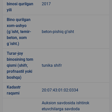
binosi qurilgan
2017
yili
Bino qurilgan
xom-ashyo
(g`isht, temir-
beton-pishiq g'isht
beton, xom
g`isht.)
Turar-joy
binosining tom
qismi (shifr,
tunika shifr
profnastil yoki
boshqa)
Kadastr
20:07:43:01:02:0334
raqami
Auksion savdosida ishtirok
etuvchilarga savdoda