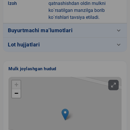
Izoh
qatnashishdan oldin mulkni
ko`rsatilgan manzilga borib
ko`rishlari tavsiya etiladi.
keyboard_arrow_down
Buyurtmachi ma’lumotlari
keyboard_arrow_down
Lot hujjatlari
Mulk joylashgan hudud
+
−