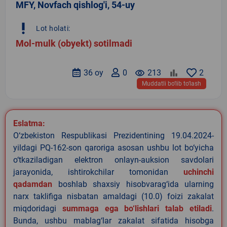
MFY, Novfach qishlog'i, 54-uy
priority_high
Lot holati:
Mol-mulk (obyekt) sotilmadi
36 oy
0
remove_red_eye
213
2
Muddatli bo‘lib to‘lash
Eslatma:
O‘zbekiston Respublikasi Prezidentining 19.04.2024-
yildagi PQ-162-son qaroriga asosan ushbu lot bo‘yicha
o‘tkaziladigan elektron onlayn-auksion savdolari
jarayonida, ishtirokchilar tomonidan
uchinchi
qadamdan
boshlab shaxsiy hisobvarag‘ida ularning
narx taklifiga nisbatan amaldagi (10.0) foizi zakalat
miqdoridagi
summaga ega bo‘lishlari talab etiladi
.
Bunda, ushbu mablag‘lar zakalat sifatida hisobga