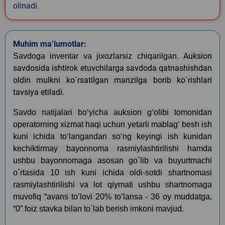
olinadi.
Muhim ma’lumotlar:
Auksion
Savdoga inventar va jixozlarsiz chiqarilgan.
savdosida ishtirok etuvchilarga savdoda qatnashishdan
oldin mulkni ko`rsatilgan manzilga borib ko`rishlari
tavsiya etiladi.
Savdo natijalari bo‘yicha auksion g‘olibi tomonidan
operatorning xizmat haqi uchun yetarli mablag‘ besh ish
kuni ichida to‘langandan so‘ng keyingi ish kunidan
kechiktirmay bayonnoma rasmiylashtirilishi hamda
ushbu bayonnomaga asosan go`lib va buyurtmachi
o`rtasida 10 ish kuni ichida oldi-sotdi shartnomasi
rasmiylashtirilishi va lot qiymati ushbu shartnomaga
muvofiq “avans to’lovi 20% to’lansa - 36 oy muddatga,
“0” foiz stavka bilan to`lab berish imkoni mavjud.