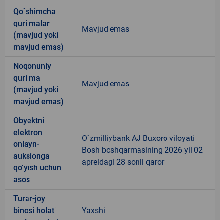
Qo`shimcha
qurilmalar
Mavjud emas
(mavjud yoki
mavjud emas)
Noqonuniy
qurilma
Mavjud emas
(mavjud yoki
mavjud emas)
Obyektni
elektron
O`zmilliybank AJ Buxoro viloyati
onlayn-
Bosh boshqarmasining 2026 yil 02
auksionga
apreldagi 28 sonli qarori
qo‘yish uchun
asos
Turar-joy
binosi holati
Yaxshi