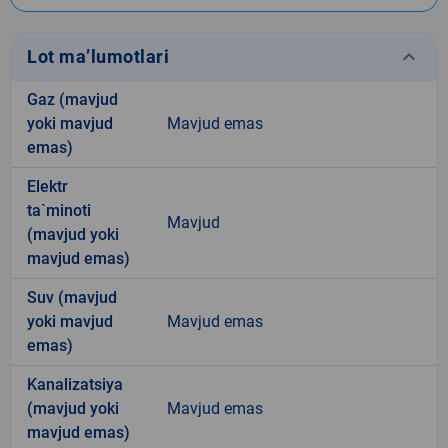
keyboard_arrow_down
Lot ma’lumotlari
Gaz (mavjud
yoki mavjud
Mavjud emas
emas)
Elektr
ta`minoti
Mavjud
(mavjud yoki
mavjud emas)
Suv (mavjud
yoki mavjud
Mavjud emas
emas)
Kanalizatsiya
(mavjud yoki
Mavjud emas
mavjud emas)