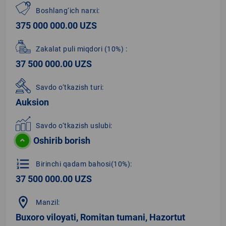
Boshlang‘ich narxi:
375 000 000.00 UZS
Zakalat puli miqdori
(10%)
:
37 500 000.00 UZS
Savdo o‘tkazish turi:
Auksion
Savdo o‘tkazish uslubi:
Oshirib borish
format_list_numbered
Birinchi qadam bahosi(10%):
37 500 000.00 UZS
location_on
Manzil:
Buxoro viloyati, Romitan tumani, Hazortut