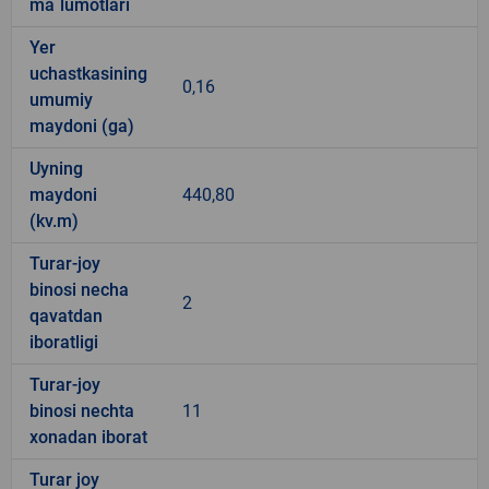
ma`lumotlari
Yer
uchastkasining
0,16
umumiy
maydoni (ga)
Uyning
maydoni
440,80
(kv.m)
Turar-joy
binosi necha
2
qavatdan
iboratligi
Turar-joy
binosi nechta
11
xonadan iborat
Turar joy