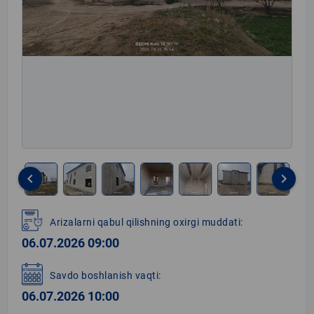
keyboard_arrow_left
keyboard_arrow_right
Item
1
Arizalarni qabul qilishning oxirgi muddati:
of
06.07.2026 09:00
12
Savdo boshlanish vaqti:
06.07.2026 10:00