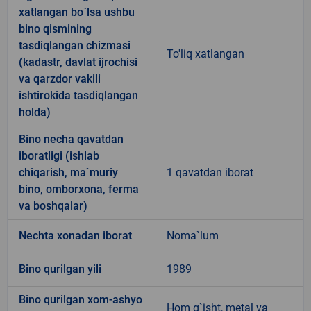
xatlangan bo`lsa ushbu
bino qismining
tasdiqlangan chizmasi
To'liq xatlangan
(kadastr, davlat ijrochisi
va qarzdor vakili
ishtirokida tasdiqlangan
holda)
Bino necha qavatdan
iboratligi (ishlab
chiqarish, ma`muriy
1 qavatdan iborat
bino, omborxona, ferma
va boshqalar)
Nechta xonadan iborat
Noma`lum
Bino qurilgan yili
1989
Bino qurilgan xom-ashyo
Hom g`isht, metal va