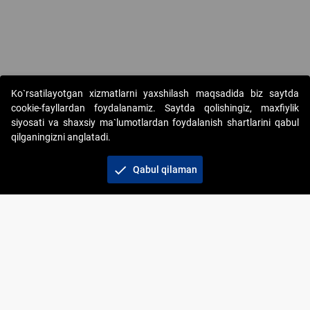
Ko`rsatilayotgan xizmatlarni yaxshilash maqsadida biz saytda
cookie-fayllardan foydalanamiz. Saytda qolishingiz, maxfiylik
siyosati va shaxsiy ma`lumotlardan foydalanish shartlarini qabul
qilganingizni anglatadi.
Copyright © 2017-2026. "Elektron onlayn-auksionlarni
tashkil etish" AJ. Barcha huquqlar himoyalangan
check
Qabul qilaman
To‘lov usullari