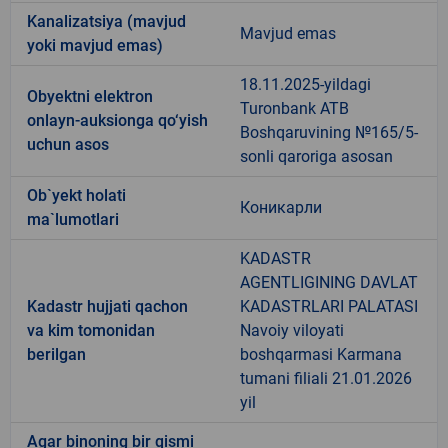
Kanalizatsiya (mavjud
Mavjud emas
yoki mavjud emas)
18.11.2025-yildagi
Obyektni elektron
Turonbank ATB
onlayn-auksionga qo‘yish
Boshqaruvining №165/5-
uchun asos
sonli qaroriga asosan
Ob`yekt holati
Коникарли
ma`lumotlari
KADASTR
AGENTLIGINING DAVLAT
Kadastr hujjati qachon
KADASTRLARI PALATASI
va kim tomonidan
Navoiy viloyati
berilgan
boshqarmasi Karmana
tumani filiali 21.01.2026
yil
Agar binoning bir qismi