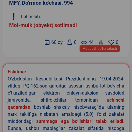
MFY, Do'rmon ko'chasi, 994
priority_high
Lot holati:
Mol-mulk (obyekt) sotilmadi
60 oy
0
remove_red_eye
44
0
Muddatli bo‘lib to‘lash
Eslatma:
O‘zbekiston Respublikasi Prezidentining 19.04.2024-
yildagi PQ-162-son qaroriga asosan ushbu lot bo‘yicha
o‘tkaziladigan elektron onlayn-auksion savdolari
jarayonida, ishtirokchilar tomonidan
uchinchi
qadamdan
boshlab shaxsiy hisobvarag‘ida ularning
narx taklifiga nisbatan amaldagi (5.0) foizi zakalat
miqdoridagi
summaga ega bo‘lishlari talab etiladi
.
Bunda, ushbu mablag‘lar zakalat sifatida hisobga