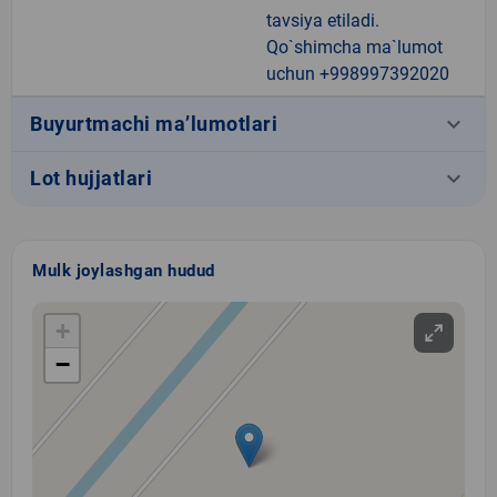
tavsiya etiladi.
Qo`shimcha ma`lumot
uchun +998997392020
keyboard_arrow_down
Buyurtmachi ma’lumotlari
keyboard_arrow_down
Lot hujjatlari
Mulk joylashgan hudud
+
−