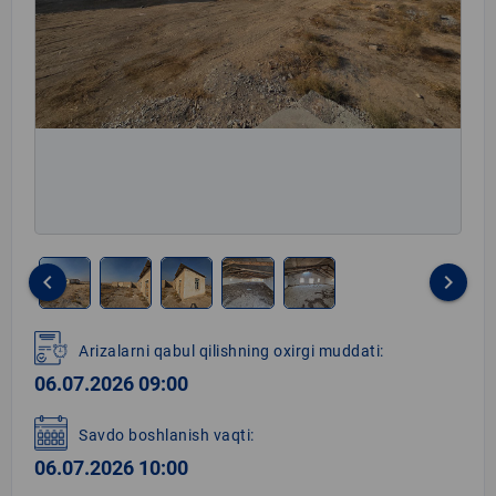
keyboard_arrow_left
keyboard_arrow_right
Item
1
Arizalarni qabul qilishning oxirgi muddati:
of
06.07.2026 09:00
5
Savdo boshlanish vaqti:
06.07.2026 10:00