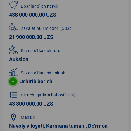
Boshlang‘ich narxi:
438 000 000.00 UZS
Zakalat puli miqdori
(5%)
:
21 900 000.00 UZS
Savdo o‘tkazish turi:
Auksion
Savdo o‘tkazish uslubi:
Oshirib borish
format_list_numbered
Birinchi qadam bahosi(10%):
43 800 000.00 UZS
location_on
Manzil:
Navoiy viloyati, Karmana tumani, Do'rmon