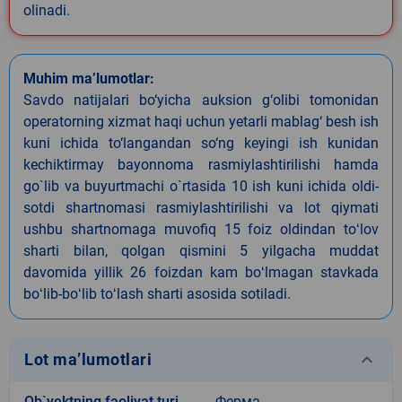
olinadi.
Muhim ma’lumotlar:
Savdo natijalari bo‘yicha auksion g‘olibi tomonidan
operatorning xizmat haqi uchun yetarli mablag‘ besh ish
kuni ichida to‘langandan so‘ng keyingi ish kunidan
kechiktirmay bayonnoma rasmiylashtirilishi hamda
go`lib va buyurtmachi o`rtasida 10 ish kuni ichida oldi-
sotdi shartnomasi rasmiylashtirilishi va lot qiymati
ushbu shartnomaga muvofiq 15 foiz oldindan toʻlov
sharti bilan, qolgan qismini 5 yilgacha muddat
davomida yillik 26 foizdan kam boʻlmagan stavkada
boʻlib-boʻlib toʻlash sharti asosida sotiladi.
keyboard_arrow_down
Lot ma’lumotlari
Ob`yektning faoliyat turi
Ферма