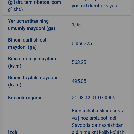
(g`isht, temir-beton, xom
yog`och kontruksiyalar
g`isht.)
Yer uchastkasining
1,05
umumiy maydoni (ga)
Binoni qurilish osti
0.056325
maydoni (ga)
Bino umumiy maydoni
563,25
(kv.m)
Binoni foydali maydoni
495,05
(kv.m)
Kadastr raqami
21:03:42:01:07:0009
Bino asbob-uskunalarsiz
va jihozlarsiz sotiladi.
Savdoda qatnashishdan
Izoh
oldin mulkni kelib ko`rish