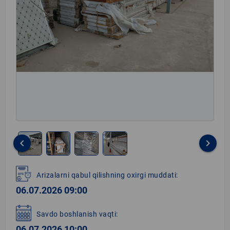
keyboard_arrow_left
keyboard_arrow_right
Item
1
Arizalarni qabul qilishning oxirgi muddati:
of
06.07.2026 09:00
4
Savdo boshlanish vaqti:
06.07.2026 10:00