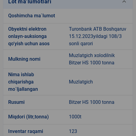
keyboard_arrow_down
Lot ma’lumotlari
Qoshimcha ma`lumot
Obyektni elektron
Turonbank ATB Boshqaruv
onlayn-auksionga
15.12.2023yildagi 108/3
qo‘yish uchun asos
sonli qarori
Muzlatgich xolodilnik
Mulkning nomi
Bitzer HS 1000 tonna
Nima ishlab
chiqarishga
Muzlatgich
mo`ljallangan
Rusumi
Bitzer HS 1000 tonna
Miqdori (litr,tonna)
1000t
Inventar raqami
123