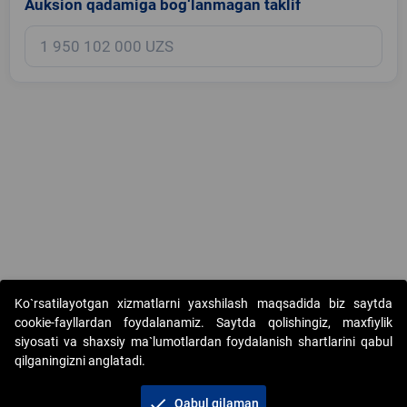
Auksion qadamiga bog‘lanmagan taklif
Copyright © 2017-2026. "Elektron onlayn-auksionlarni tashkil etish"
Ko`rsatilayotgan xizmatlarni yaxshilash maqsadida biz saytda
AJ. Barcha huquqlar himoyalangan
cookie-fayllardan foydalanamiz. Saytda qolishingiz, maxfiylik
siyosati va shaxsiy ma`lumotlardan foydalanish shartlarini qabul
qilganingizni anglatadi.
check
Qabul qilaman