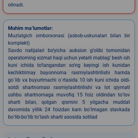
olinadi.
Muhim ma’lumotlar:
Muzlatgich omborxonasi (asbob-uskunalari bilan bir
komplekt)
Savdo natijalari bo‘yicha auksion g‘olibi tomonidan
operatorning xizmat haqi uchun yetarli mablag‘ besh ish
kuni ichida to‘langandan so‘ng keyingi ish kunidan
kechiktirmay bayonnoma rasmiylashtirilishi hamda
go`lib va buyurtmachi o`rtasida 10 ish kuni ichida oldi-
sotdi shartnomasi rasmiylashtirilishi va lot qiymati
ushbu shartnomaga muvofiq 15 foiz oldindan toʻlov
sharti bilan, qolgan qismini 5 yilgacha muddat
davomida yillik 24 foizdan kam boʻlmagan stavkada
boʻlib-boʻlib toʻlash sharti asosida sotilad