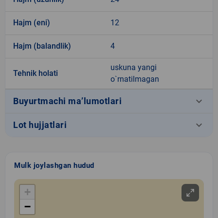
Hajm (eni)
12
Hajm (balandlik)
4
uskuna yangi
Tehnik holati
o`rnatilmagan
keyboard_arrow_down
Buyurtmachi ma’lumotlari
keyboard_arrow_down
Lot hujjatlari
Mulk joylashgan hudud
+
−