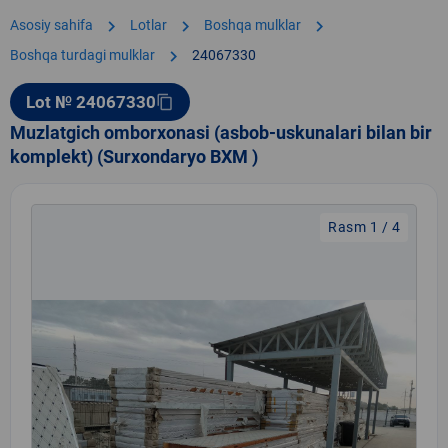
chevron_right
chevron_right
chevron_right
Asosiy sahifa
Lotlar
Boshqa mulklar
chevron_right
Boshqa turdagi mulklar
24067330
Lot № 24067330
content_copy
Muzlatgich omborxonasi (asbob-uskunalari bilan bir
komplekt) (Surxondaryo BXM )
Rasm 1 / 4