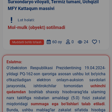
Surxondaryo viloyati, Termiz tumani, Uchqizil
MFY Kattaqum massivi
priority_high
Lot holati:
Mol-mulk (obyekt) sotilmadi
60 oy
0
remove_red_eye
24
1
Muddatli bo‘lib to‘lash
Eslatma:
O‘zbekiston Respublikasi Prezidentining 19.04.2024-
yildagi PQ-162-son qaroriga asosan ushbu lot bo‘yicha
o‘tkaziladigan elektron onlayn-auksion savdolari
jarayonida, ishtirokchilar tomonidan
uchinchi
qadamdan
boshlab shaxsiy hisobvarag‘ida ularning
narx taklifiga nisbatan amaldagi (5.0) foizi zakalat
miqdoridagi
summaga ega bo‘lishlari talab etiladi
.
Bunda, ushbu mablag‘lar zakalat sifatida hisobga