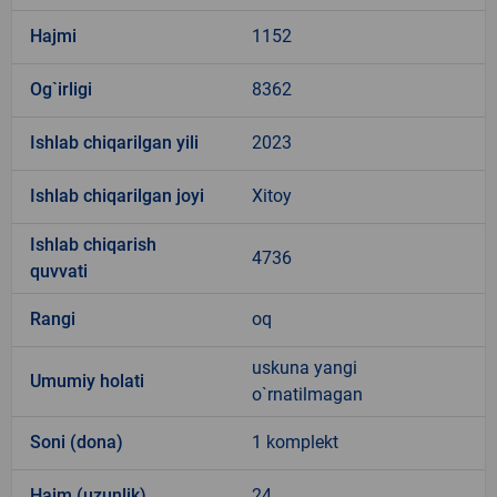
Hajmi
1152
Og`irligi
8362
Ishlab chiqarilgan yili
2023
Ishlab chiqarilgan joyi
Xitoy
Ishlab chiqarish
4736
quvvati
Rangi
oq
uskuna yangi
Umumiy holati
o`rnatilmagan
Soni (dona)
1 komplekt
Hajm (uzunlik)
24