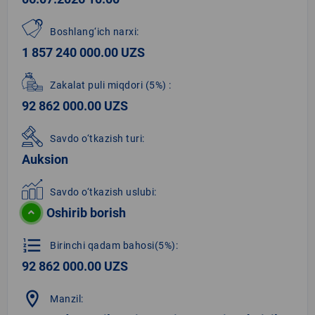
Boshlang‘ich narxi:
1 857 240 000.00 UZS
Zakalat puli miqdori
(5%)
:
92 862 000.00 UZS
Savdo o‘tkazish turi:
Auksion
Savdo o‘tkazish uslubi:
Oshirib borish
format_list_numbered
Birinchi qadam bahosi(5%):
92 862 000.00 UZS
location_on
Manzil: