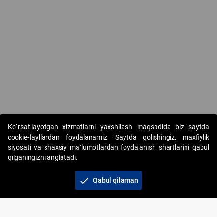
Ko`rsatilayotgan xizmatlarni yaxshilash maqsadida biz saytda
cookie-fayllardan foydalanamiz. Saytda qolishingiz, maxfiylik
siyosati va shaxsiy ma`lumotlardan foydalanish shartlarini qabul
qilganingizni anglatadi.
Copyright © 2017-2026. "Elektron onlayn-auksionlarni
tashkil etish" AJ. Barcha huquqlar himoyalangan
check
Qabul qilaman