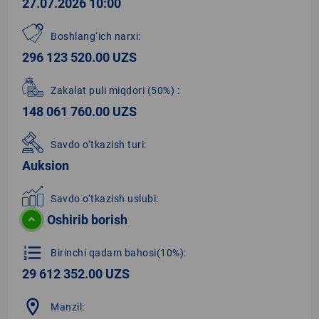
27.07.2026 10:00
Boshlang‘ich narxi:
296 123 520.00 UZS
Zakalat puli miqdori
(50%)
:
148 061 760.00 UZS
Savdo o‘tkazish turi:
Auksion
Savdo o‘tkazish uslubi:
Oshirib borish
format_list_numbered
Birinchi qadam bahosi(10%):
29 612 352.00 UZS
location_on
Manzil: