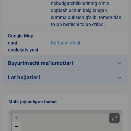
nobudgarchiliklarining o‘rnini
qoplash uchun belgilangan
summa auksion g'olibi tomonidan
to'lab berilishi talab etiladi.
Google Map
dagi
Kartada ko'rish
geolokatsiyasi
keyboard_arrow_down
Buyurtmachi ma’lumotlari
keyboard_arrow_down
Lot hujjatlari
Mulk joylashgan hudud
+
−