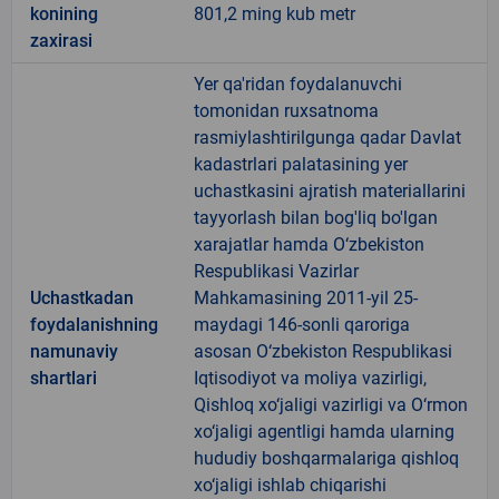
konining
801,2 ming kub metr
zaxirasi
Yer qa'ridan foydalanuvchi
tomonidan ruxsatnoma
rasmiylashtirilgunga qadar Davlat
kadastrlari palatasining yer
uchastkasini ajratish materiallarini
tayyorlash bilan bog'liq bo'lgan
xarajatlar hamda O‘zbekiston
Respublikasi Vazirlar
Uchastkadan
Mahkamasining 2011-yil 25-
foydalanishning
maydagi 146-sonli qaroriga
namunaviy
asosan O‘zbekiston Respublikasi
shartlari
Iqtisodiyot va moliya vazirligi,
Qishloq xo‘jaligi vazirligi va O‘rmon
xo‘jaligi agentligi hamda ularning
hududiy boshqarmalariga qishloq
xo‘jaligi ishlab chiqarishi