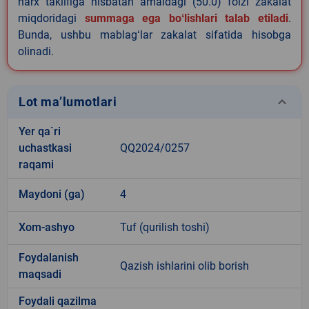
narx taklifiga nisbatan amaldagi (50.0) foizi zakalat
miqdoridagi
summaga ega boʻlishlari talab etiladi
.
Bunda, ushbu mablagʻlar zakalat sifatida hisobga
olinadi.
keyboard_arrow_down
Lot ma’lumotlari
Yer qa`ri
uchastkasi
QQ2024/0257
raqami
Maydoni (ga)
4
Xom-ashyo
Tuf (qurilish toshi)
Foydalanish
Qazish ishlarini olib borish
maqsadi
Foydali qazilma