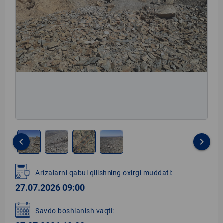
keyboard_arrow_left
keyboard_arrow_right
Item
1
Arizalarni qabul qilishning oxirgi muddati:
of
27.07.2026 09:00
4
Savdo boshlanish vaqti: