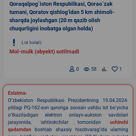
Qoraqalpog`iston Respublikasi, Qorao`zak
tumani, Qoratov qishlog‘idan 5 km shimoli-
sharqda joylashgan (20 m qazib olish
chuqurligini inobatga olgan holda)
priority_high
Lot holati:
Mol-mulk (obyekt) sotilmadi
0
remove_red_eye
58
1
Eslatma:
Oʻzbekiston Respublikasi Prezidentining 19.04.2024-
yildagi PQ-162-son qaroriga asosan ushbu lot boʻyicha
oʻtkaziladigan elektron onlayn-auksion savdolari
jarayonida, ishtirokchilar tomonidan
uchinchi
qadamdan
boshlab shaxsiy hisobvaragʻida ularning