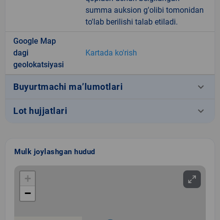
summa auksion g'olibi tomonidan
to'lab berilishi talab etiladi.
Google Map
dagi
Kartada ko'rish
geolokatsiyasi
keyboard_arrow_down
Buyurtmachi ma’lumotlari
keyboard_arrow_down
Lot hujjatlari
Mulk joylashgan hudud
+
−