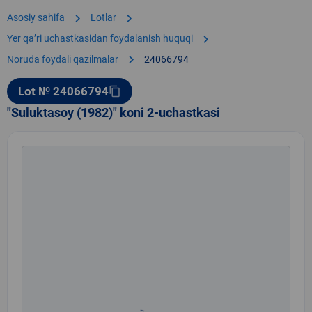
chevron_right
chevron_right
Asosiy sahifa
Lotlar
chevron_right
Yer qaʼri uchastkasidan foydalanish huquqi
chevron_right
Noruda foydali qazilmalar
24066794
Lot № 24066794
content_copy
"Suluktasoy (1982)" koni 2-uchastkasi