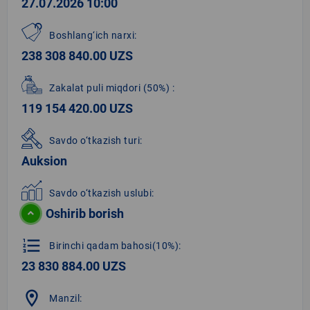
27.07.2026 10:00
Boshlang‘ich narxi:
238 308 840.00 UZS
Zakalat puli miqdori
(50%)
:
119 154 420.00 UZS
Savdo o‘tkazish turi:
Auksion
Savdo o‘tkazish uslubi:
Oshirib borish
format_list_numbered
Birinchi qadam bahosi(10%):
23 830 884.00 UZS
location_on
Manzil: