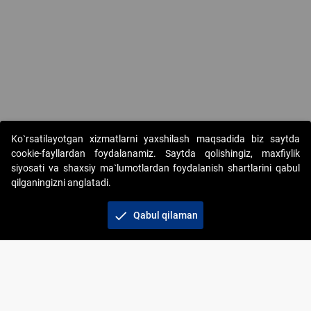
Ko`rsatilayotgan xizmatlarni yaxshilash maqsadida biz saytda
cookie-fayllardan foydalanamiz. Saytda qolishingiz, maxfiylik
siyosati va shaxsiy ma`lumotlardan foydalanish shartlarini qabul
qilganingizni anglatadi.
Copyright © 2017-2026. "Elektron onlayn-auksionlarni
tashkil etish" AJ. Barcha huquqlar himoyalangan
check
Qabul qilaman
To‘lov usullari