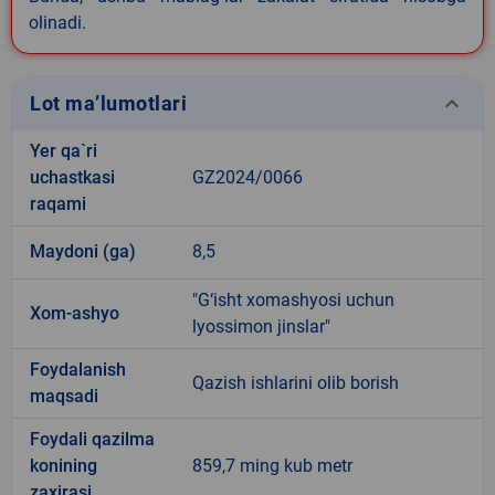
olinadi.
keyboard_arrow_down
Lot ma’lumotlari
Yer qa`ri
uchastkasi
GZ2024/0066
raqami
Maydoni (ga)
8,5
"G‘isht xomashyosi uchun
Xom-ashyo
lyossimon jinslar"
Foydalanish
Qazish ishlarini olib borish
maqsadi
Foydali qazilma
konining
859,7 ming kub metr
zaxirasi