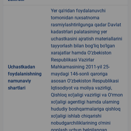
Yer qa'ridan foydalanuvchi
tomonidan ruxsatnoma
rasmiylashtirilgunga qadar Davlat
kadastrlari palatasining yer
uchastkasini ajratish materiallarini
tayyorlash bilan bog'liq bo'lgan
xarajatlar hamda O‘zbekiston
Respublikasi Vazirlar
Uchastkadan
Mahkamasining 2011-yil 25-
foydalanishning
maydagi 146-sonli qaroriga
namunaviy
asosan O‘zbekiston Respublikasi
shartlari
Iqtisodiyot va moliya vazirligi,
Qishloq xo‘jaligi vazirligi va O‘rmon
xo‘jaligi agentligi hamda ularning
hududiy boshqarmalariga qishloq
xo‘jaligi ishlab chiqarishi
nobudgarchiliklarining o‘rnini
qoplash uchun belgilangan