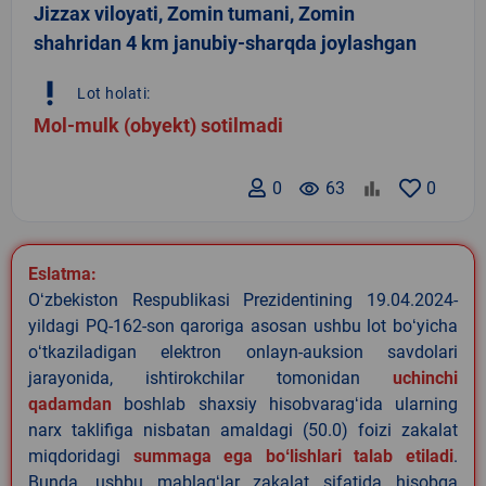
Jizzax viloyati, Zomin tumani, Zomin
shahridan 4 km janubiy-sharqda joylashgan
priority_high
Lot holati:
Mol-mulk (obyekt) sotilmadi
0
remove_red_eye
63
0
Eslatma:
Oʻzbekiston Respublikasi Prezidentining 19.04.2024-
yildagi PQ-162-son qaroriga asosan ushbu lot boʻyicha
oʻtkaziladigan elektron onlayn-auksion savdolari
jarayonida, ishtirokchilar tomonidan
uchinchi
qadamdan
boshlab shaxsiy hisobvaragʻida ularning
narx taklifiga nisbatan amaldagi (50.0) foizi zakalat
miqdoridagi
summaga ega boʻlishlari talab etiladi
.
Bunda, ushbu mablagʻlar zakalat sifatida hisobga