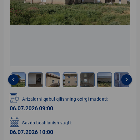
keyboard_arrow_left
keyboard_arrow_right
Item
1
Arizalarni qabul qilishning oxirgi muddati:
of
06.07.2026 09:00
16
Savdo boshlanish vaqti:
06.07.2026 10:00