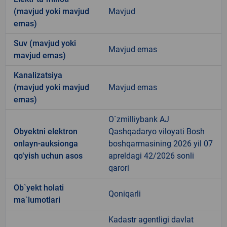
(mavjud yoki mavjud
Mavjud
emas)
Suv (mavjud yoki
Mavjud emas
mavjud emas)
Kanalizatsiya
(mavjud yoki mavjud
Mavjud emas
emas)
O`zmilliybank AJ
Obyektni elektron
Qashqadaryo viloyati Bosh
onlayn-auksionga
boshqarmasining 2026 yil 07
qo‘yish uchun asos
apreldagi 42/2026 sonli
qarori
Ob`yekt holati
Qoniqarli
ma`lumotlari
Kadastr agentligi davlat