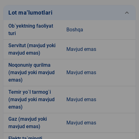
keyboard_arrow_down
Lot ma’lumotlari
Ob`yektning faoliyat
Boshqa
turi
Servitut (mavjud yoki
Mavjud emas
mavjud emas)
Noqonuniy qurilma
(mavjud yoki mavjud
Mavjud emas
emas)
Temir yo`l tarmog`i
(mavjud yoki mavjud
Mavjud emas
emas)
Gaz (mavjud yoki
Mavjud emas
mavjud emas)
Elektr ta`minoti