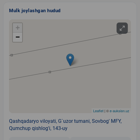
Mulk joylashgan hudud
+
−
Leaflet
| ©
e-auksion.uz
Qashqadaryo viloyati, G`uzor tumani, Sovbog' MFY,
Qumchup qishlog'i, 143-uy