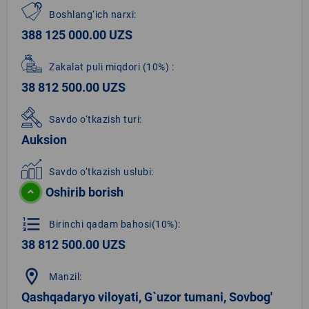
Boshlang‘ich narxi:
388 125 000.00 UZS
Zakalat puli miqdori
(10%)
:
38 812 500.00 UZS
Savdo o‘tkazish turi:
Auksion
Savdo o‘tkazish uslubi:
Oshirib borish
format_list_numbered
Birinchi qadam bahosi(10%):
38 812 500.00 UZS
location_on
Manzil:
Qashqadaryo viloyati, G`uzor tumani, Sovbog'