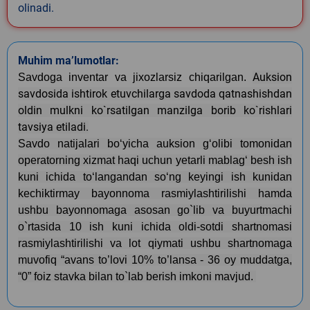
olinadi.
Muhim ma’lumotlar:
Auksion
Savdoga inventar va jixozlarsiz chiqarilgan.
savdosida ishtirok etuvchilarga savdoda qatnashishdan
oldin mulkni ko`rsatilgan manzilga borib ko`rishlari
tavsiya etiladi.
Savdo natijalari bo‘yicha auksion g‘olibi tomonidan
operatorning xizmat haqi uchun yetarli mablag‘ besh ish
kuni ichida to‘langandan so‘ng keyingi ish kunidan
kechiktirmay bayonnoma rasmiylashtirilishi hamda
ushbu bayonnomaga asosan go`lib va buyurtmachi
o`rtasida 10 ish kuni ichida oldi-sotdi shartnomasi
rasmiylashtirilishi va lot qiymati ushbu shartnomaga
muvofiq “avans to’lovi 10% to’lansa - 36 oy muddatga,
“0” foiz stavka bilan to`lab berish imkoni mavjud.