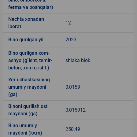
ferma va boshqalar)
Nechta xonadan
12
iborat
Bino qurilgan yili
2023
Bino qurilgan xom-
ashyo (g`isht, temir-
shlaka blok
beton, xom g`isht.)
Yer uchastkasining
umumiy maydoni
0,0159
(ga)
Binoni qurilish osti
0,015912
maydoni (ga)
Bino umumiy
250,49
maydoni (kv.m)