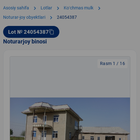
chevron_right
chevron_right
chevron_right
Asosiy sahifa
Lotlar
Koʻchmas mulk
chevron_right
Noturar-joy obyektlari
24054387
Lot № 24054387
content_copy
Noturarjoy binosi
Rasm 1 / 16