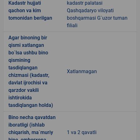
Kadastr hujjati
kadastr palatasi
qachon va kim
Qashqadaryo viloyati
tomonidan berilgan
boshqarmasi G`uzor tuman
filiali
Agar binoning bir
qismi xatlangan
bo`lsa ushbu bino
qismining
tasdiqlangan
Xatlanmagan
chizmasi (kadastr,
davlat ijrochisi va
qarzdor vakili
ishtirokida
tasdiqlangan holda)
Bino necha qavatdan
iboratligi (ishlab
chiqarish, ma`muriy
1 va 2 qavatli
bino, omborxona,