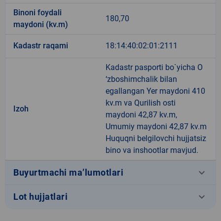
Binoni foydali
180,70
maydoni (kv.m)
Kadastr raqami
18:14:40:02:01:2111
Kadastr pasporti bo`yicha O
‘zboshimchalik bilan
egallangan Yer maydoni 410
kv.m va Qurilish osti
Izoh
maydoni 42,87 kv.m,
Umumiy maydoni 42,87 kv.m
Huquqni belgilovchi hujjatsiz
bino va inshootlar mavjud.
keyboard_arrow_down
Buyurtmachi ma’lumotlari
keyboard_arrow_down
Lot hujjatlari