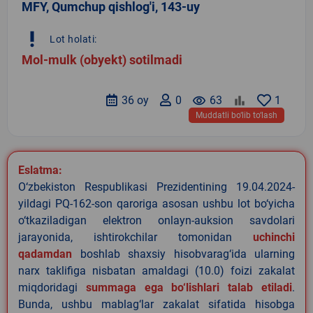
MFY, Qumchup qishlog'i, 143-uy
priority_high
Lot holati:
Mol-mulk (obyekt) sotilmadi
36 oy
0
remove_red_eye
63
1
Muddatli bo‘lib to‘lash
Eslatma:
O‘zbekiston Respublikasi Prezidentining 19.04.2024-
yildagi PQ-162-son qaroriga asosan ushbu lot bo‘yicha
o‘tkaziladigan elektron onlayn-auksion savdolari
jarayonida, ishtirokchilar tomonidan
uchinchi
qadamdan
boshlab shaxsiy hisobvarag‘ida ularning
narx taklifiga nisbatan amaldagi (10.0) foizi zakalat
miqdoridagi
summaga ega bo‘lishlari talab etiladi
.
Bunda, ushbu mablag‘lar zakalat sifatida hisobga