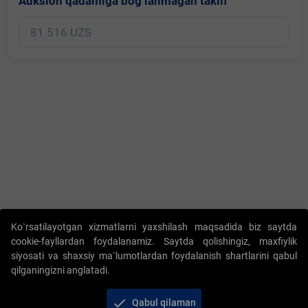
Auksion qadamiga bog‘lanmagan taklif
Copyright © 2017-2026. "Elektron onlayn-auksionlarni tashkil etish"
Ko`rsatilayotgan xizmatlarni yaxshilash maqsadida biz saytda
AJ. Barcha huquqlar himoyalangan
cookie-fayllardan foydalanamiz. Saytda qolishingiz, maxfiylik
siyosati va shaxsiy ma`lumotlardan foydalanish shartlarini qabul
qilganingizni anglatadi.
check
Qabul qilaman