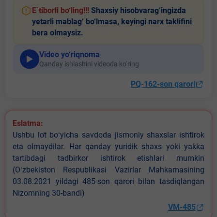
E`tiborli bo‘ling!!!
Shaxsiy hisobvarag‘ingizda
yetarli mablag‘ bo‘lmasa, keyingi narx taklifini
bera olmaysiz.
Video yo‘riqnoma
Qanday ishlashini videoda ko‘ring
PQ-162-son qarori
Eslatma:
Ushbu lot boʻyicha savdoda jismoniy shaxslar ishtirok
eta olmaydilar. Har qanday yuridik shaxs yoki yakka
tartibdagi tadbirkor ishtirok etishlari mumkin
(Oʻzbekiston Respublikasi Vazirlar Mahkamasining
03.08.2021 yildagi 485-son qarori bilan tasdiqlangan
Nizomning 30-bandi)
VM-485