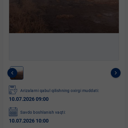
keyboard_arrow_left
keyboard_arrow_right
Item
1
Arizalarni qabul qilishning oxirgi muddati:
of
10.07.2026 09:00
1
Savdo boshlanish vaqti:
10.07.2026 10:00