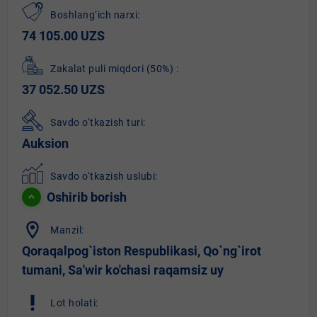
Boshlang‘ich narxi:
74 105.00 UZS
Zakalat puli miqdori
(50%)
:
37 052.50 UZS
Savdo o‘tkazish turi:
Auksion
Savdo o‘tkazish uslubi:
Oshirib borish
location_on
Manzil:
Qoraqalpog`iston Respublikasi, Qo`ng`irot
tumani, Sa'wir ko'chasi raqamsiz uy
priority_high
Lot holati: