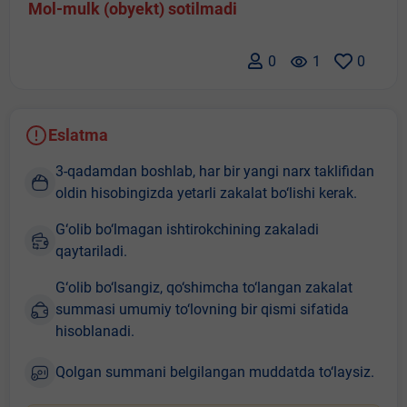
Mol-mulk (obyekt) sotilmadi
0
remove_red_eye
1
0
Eslatma
3-qadamdan boshlab, har bir yangi narx taklifidan
oldin hisobingizda yetarli zakalat bo‘lishi kerak.
G‘olib bo‘lmagan ishtirokchining zakaladi
qaytariladi.
G‘olib bo‘lsangiz, qo‘shimcha to‘langan zakalat
summasi umumiy to‘lovning bir qismi sifatida
hisoblanadi.
Qolgan summani belgilangan muddatda to‘laysiz.