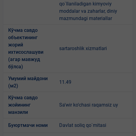
qo`llaniladigan kimyoviy
moddalar va zaharlar, diniy
mazmundagi materiallar
Кўчма савдо
объектининг
жорий
sartaroshlik xizmatlari
ихтисослашуви
(агар мавжуд
бўлса)
Умумий майдони
11.49
(м2)
Кўчма савдо
жойининг
Sa'wir ko'chasi raqamsiz uy
манзили
Буюртмачи номи
Davlat soliq qo`mitasi