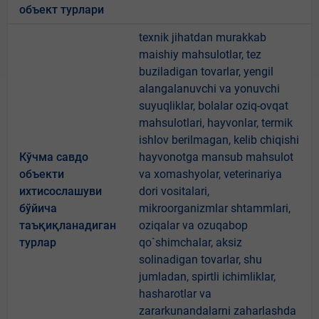
объект турлари
texnik jihatdan murakkab
maishiy mahsulotlar, tez
buziladigan tovarlar, yengil
alangalanuvchi va yonuvchi
suyuqliklar, bolalar oziq-ovqat
mahsulotlari, hayvonlar, termik
ishlov berilmagan, kelib chiqishi
Кўчма савдо
hayvonotga mansub mahsulot
объекти
va xomashyolar, veterinariya
ихтисослашуви
dori vositalari,
бўйича
mikroorganizmlar shtammlari,
таъқиқланадиган
oziqalar va ozuqabop
турлар
qo`shimchalar, aksiz
solinadigan tovarlar, shu
jumladan, spirtli ichimliklar,
hasharotlar va
zararkunandalarni zaharlashda