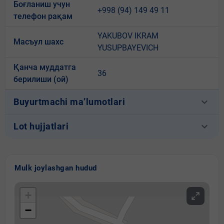
Боғланиш учун
+998 (94) 149 49 11
телефон рақам
YAKUBOV IKRAM
Масъул шахс
YUSUPBAYEVICH
Қанча муддатга
36
берилиши (ой)
keyboard_arrow_down
Buyurtmachi ma’lumotlari
keyboard_arrow_down
Lot hujjatlari
Mulk joylashgan hudud
+
−