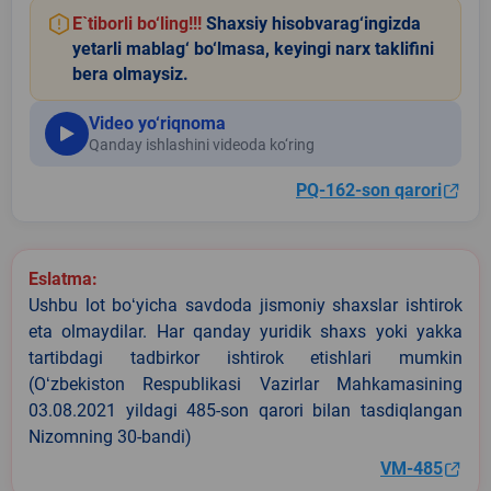
E`tiborli bo‘ling!!!
Shaxsiy hisobvarag‘ingizda
yetarli mablag‘ bo‘lmasa, keyingi narx taklifini
bera olmaysiz.
Video yo‘riqnoma
Qanday ishlashini videoda ko‘ring
PQ-162-son qarori
Eslatma:
Ushbu lot boʻyicha savdoda jismoniy shaxslar ishtirok
eta olmaydilar. Har qanday yuridik shaxs yoki yakka
tartibdagi tadbirkor ishtirok etishlari mumkin
(Oʻzbekiston Respublikasi Vazirlar Mahkamasining
03.08.2021 yildagi 485-son qarori bilan tasdiqlangan
Nizomning 30-bandi)
VM-485