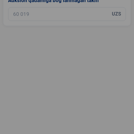
Auksion qadamiga bog‘lanmagan taklif
UZS