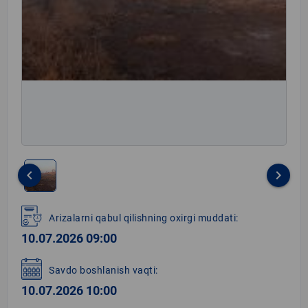
keyboard_arrow_left
keyboard_arrow_right
Item
1
Arizalarni qabul qilishning oxirgi muddati:
of
10.07.2026 09:00
1
Savdo boshlanish vaqti:
10.07.2026 10:00