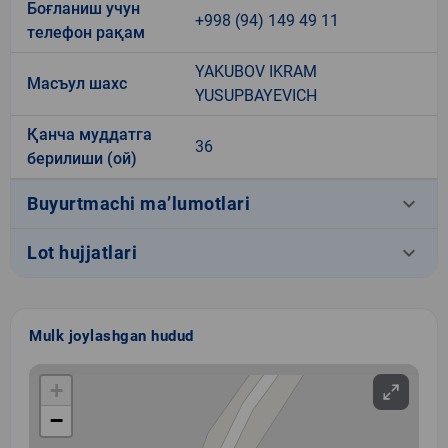
Боғланиш учун
+998 (94) 149 49 11
телефон рақам
YAKUBOV IKRAM
Масъул шахс
YUSUPBAYEVICH
Қанча муддатга
36
берилиши (ой)
keyboard_arrow_down
Buyurtmachi ma’lumotlari
keyboard_arrow_down
Lot hujjatlari
Mulk joylashgan hudud
+
−