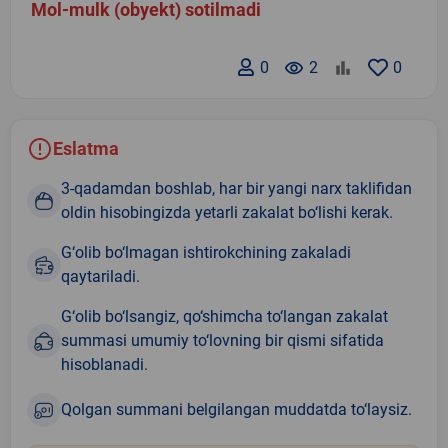
Mol-mulk (obyekt) sotilmadi
0
remove_red_eye
2
0
Eslatma
3-qadamdan boshlab, har bir yangi narx taklifidan
oldin hisobingizda yetarli zakalat bo‘lishi kerak.
G‘olib bo‘lmagan ishtirokchining zakaladi
qaytariladi.
G‘olib bo‘lsangiz, qo‘shimcha to‘langan zakalat
summasi umumiy to‘lovning bir qismi sifatida
hisoblanadi.
Qolgan summani belgilangan muddatda to‘laysiz.