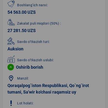
Boshlang‘ich narxi:
54 563.00 UZS
Zakalat puli miqdori
(50%)
:
27 281.50 UZS
Savdo o‘tkazish turi:
Auksion
Savdo o‘tkazish uslubi:
Oshirib borish
location_on
Manzil:
Qoraqalpog`iston Respublikasi, Qo`ng`irot
tumani, Sa'wir ko'chasi raqamsiz uy
priority_high
Lot holati: