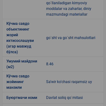
qo`llaniladigan kimyoviy
moddalar va zaharlar, diniy
mazmundagi materiallar
Кўчма савдо
объектининг
жорий
go`sht va go`sht mahsulotlari
ихтисослашуви
(агар мавжуд
бўлса)
Умумий майдони
8.46
(м2)
Кўчма савдо
жойининг
Sa'wir ko'chasi raqamsiz uy
манзили
Буюртмачи номи
Davlat soliq qo`mitasi