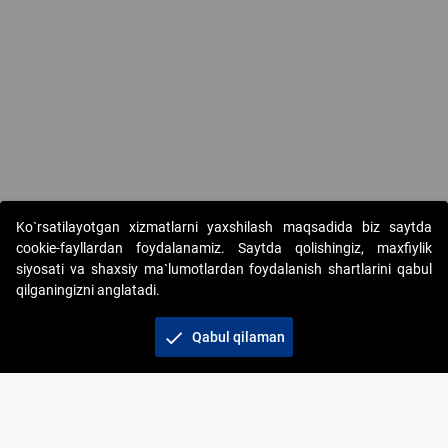
Ko`rsatilayotgan xizmatlarni yaxshilash maqsadida biz saytda
cookie-fayllardan foydalanamiz. Saytda qolishingiz, maxfiylik
siyosati va shaxsiy ma`lumotlardan foydalanish shartlarini qabul
qilganingizni anglatadi.
Copyright © 2017-2026. "Elektron onlayn-auksionlarni
tashkil etish" AJ. Barcha huquqlar himoyalangan
check
Qabul qilaman