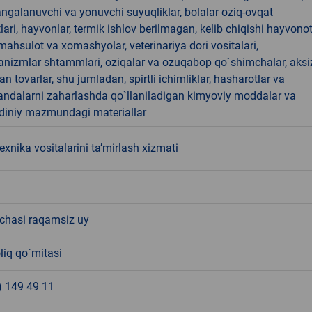
angalanuvchi va yonuvchi suyuqliklar, bolalar oziq-ovqat
ari, hayvonlar, termik ishlov berilmagan, kelib chiqishi hayvono
hsulot va xomashyolar, veterinariya dori vositalari,
anizmlar shtammlari, oziqalar va ozuqabop qo`shimchalar, aksi
an tovarlar, shu jumladan, spirtli ichimliklar, hasharotlar va
andalarni zaharlashda qo`llaniladigan kimyoviy moddalar va
 diniy mazmundagi materiallar
exnika vositalarini taʼmirlash xizmati
'chasi raqamsiz uy
liq qo`mitasi
) 149 49 11