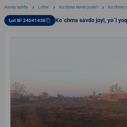
chevron_right
chevron_right
chevron_right
Asosiy sahifa
Lotlar
Koʻchma savdo joylari
Koʻchma s
Ko`chma savdo joyi, yo`l yo
Lot № 24041436
content_copy