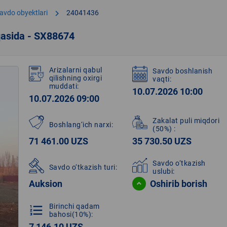
chevron_right
avdo obyektlari
24041436
qasida - SX88674
Arizalarni qabul
Savdo boshlanish
qilishning oxirgi
vaqti:
muddati:
10.07.2026 10:00
10.07.2026 09:00
Zakalat puli miqdori
Boshlang‘ich narxi:
(50%)
:
71 461.00 UZS
35 730.50 UZS
Savdo o‘tkazish
Savdo o‘tkazish turi:
uslubi:
Auksion
Oshirib borish
Birinchi qadam
format_list_numbered
bahosi(10%):
7 146.10 UZS