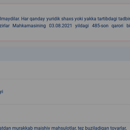
lmaydilar. Har qanday yuridik shaxs yoki yakka tartibdagi tadbi
azirlar Mahkamasining 03.08.2021 yildagi 485-son qarori bi
k
yi
hatdan murakkab maishiy mahsulotlar, tez buziladigan tovarlar,