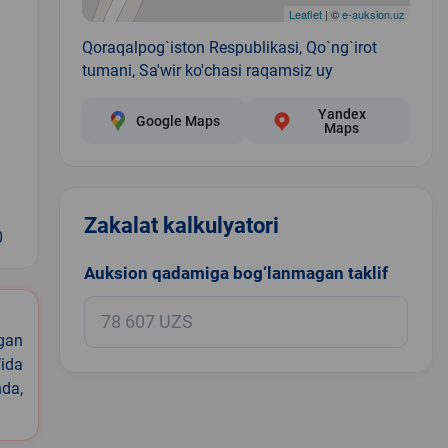
Leaflet
| ©
e-auksion.uz
Qoraqalpog`iston Respublikasi, Qo`ng`irot
tumani, Sa'wir ko'chasi raqamsiz uy
Yandex
Google Maps
Maps
Zakalat kalkulyatori
0
Auksion qadamiga bog‘lanmagan taklif
igan
ida
nda,