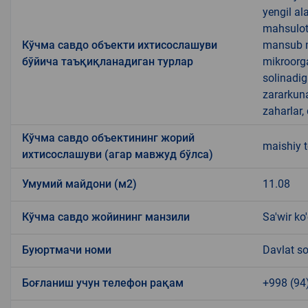
yengil al
mahsulotl
Кўчма савдо объекти ихтисослашуви
mansub ma
бўйича таъқиқланадиган турлар
mikroorg
solinadig
zararkun
zaharlar,
Кўчма савдо объектининг жорий
maishiy t
ихтисослашуви (агар мавжуд бўлса)
Умумий майдони (м2)
11.08
Кўчма савдо жойининг манзили
Sa'wir ko
Буюртмачи номи
Davlat so
Боғланиш учун телефон рақам
+998 (94