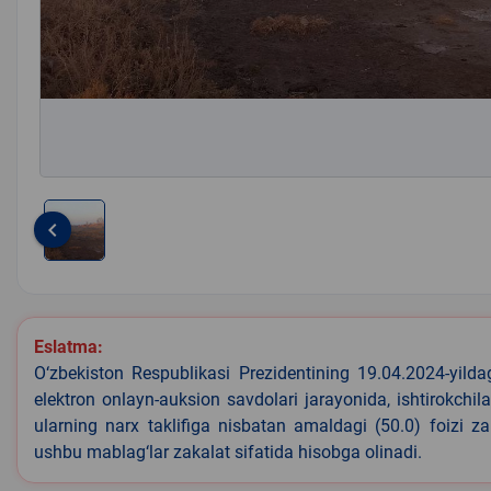
keyboard_arrow_left
Item
1
of
1
Eslatma:
O‘zbekiston Respublikasi Prezidentining 19.04.2024-yild
elektron onlayn-auksion savdolari jarayonida, ishtirokchi
ularning narx taklifiga nisbatan amaldagi (50.0) foizi z
ushbu mablag‘lar zakalat sifatida hisobga olinadi.