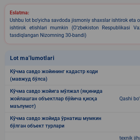
Eslatma:
Ushbu lot bo‘yicha savdoda jismoniy shaxslar ishtirok eta o
ishtirok etishlari mumkin (O‘zbekiston Respublikasi V
tasdiqlangan Nizomning 30-bandi)
Lot ma’lumotlari
Кўчма савдо жойининг кадастр коди
(мавжуд бўлса)
Кўчма савдо жойига мўлжал (яқинида
жойлашган объектлар бўйича қисқа
Qashi bo'
маълумот)
Кўчма савдо жойида ўрнатиш мумкин
бўлган объект турлари
texnik ji