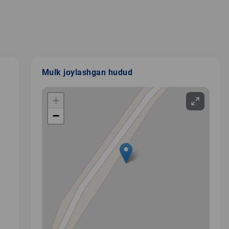
Mulk joylashgan hudud
+
−