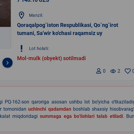
location_on
Manzil:
Qoraqalpog`iston Respublikasi, Qo`ng`irot
tumani, Sa'wir ko'chasi raqamsiz uy
priority_high
Lot holati:
Mol-mulk (obyekt) sotilmadi
keyboard_arrow_right
0
remove_red_eye
2
agi PQ-162-son qaroriga asosan ushbu lot bo‘yicha o‘tkazilad
lar tomonidan
uchinchi qadamdan
boshlab shaxsiy hisobvarag‘
akalat miqdoridagi
summaga ega bo‘lishlari talab etiladi
. Bu