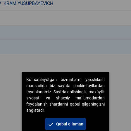
 IKRAM YUSUPBAYEVICH
k
k
Ko`rsatilayotgan xizmatlarni yaxshilash
maqsadida biz saytda cookie-fayllardan
foydalanamiz. Saytda qolishingiz, maxfiylik
siyosati va shaxsiy ma`lumotlardan
foydalanish shartlarini qabul qilganingizni
anglatadi.
check
Qabul qilaman