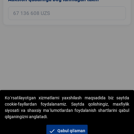
Copyright © 2017-2026. "Elektron onlayn-auksionlarni tashkil etish"
Ko`rsatilayotgan xizmatlarni yaxshilash maqsadida biz saytda
AJ. Barcha huquqlar himoyalangan
cookie-fayllardan foydalanamiz. Saytda qolishingiz, maxfiylik
siyosati va shaxsiy ma`lumotlardan foydalanish shartlarini qabul
qilganingizni anglatadi.
check
Qabul qilaman