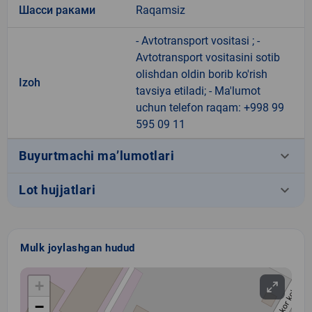
Шасси раками
Raqamsiz
- Avtotransport vositasi ; -
Avtotransport vositasini sotib
olishdan oldin borib ko'rish
Izoh
tavsiya etiladi; - Ma'lumot
uchun telefon raqam: +998 99
595 09 11
keyboard_arrow_down
Buyurtmachi ma’lumotlari
keyboard_arrow_down
Lot hujjatlari
Mulk joylashgan hudud
+
−