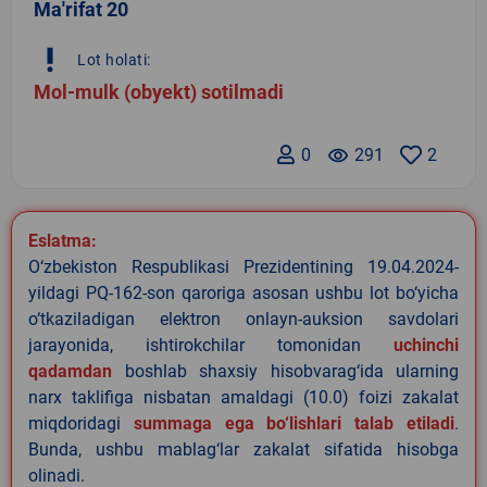
Ma'rifat 20
priority_high
Lot holati:
Mol-mulk (obyekt) sotilmadi
0
remove_red_eye
291
2
Eslatma:
O‘zbekiston Respublikasi Prezidentining 19.04.2024-
yildagi PQ-162-son qaroriga asosan ushbu lot bo‘yicha
o‘tkaziladigan elektron onlayn-auksion savdolari
jarayonida, ishtirokchilar tomonidan
uchinchi
qadamdan
boshlab shaxsiy hisobvarag‘ida ularning
narx taklifiga nisbatan amaldagi (10.0) foizi zakalat
miqdoridagi
summaga ega bo‘lishlari talab etiladi
.
Bunda, ushbu mablag‘lar zakalat sifatida hisobga
olinadi.