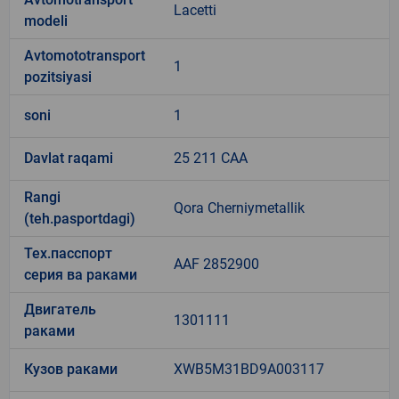
Lacetti
modeli
Avtomototransport
1
pozitsiyasi
soni
1
Davlat raqami
25 211 CAA
Rangi
Qora Cherniymetallik
(teh.pasportdagi)
Тех.пасспорт
AAF 2852900
серия ва раками
Двигатель
1301111
раками
Кузов раками
XWB5M31BD9A003117