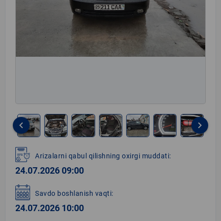
keyboard_arrow_left
keyboard_arrow_right
Item
1
Arizalarni qabul qilishning oxirgi muddati:
of
24.07.2026 09:00
8
Savdo boshlanish vaqti:
24.07.2026 10:00