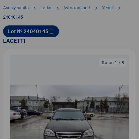
chevron_right
chevron_right
chevron_right
chevron_right
Asosiy sahifa
Lotlar
Avtotransport
Yengil
24040145
Lot № 24040145
content_copy
LACETTI
Rasm 1 / 8