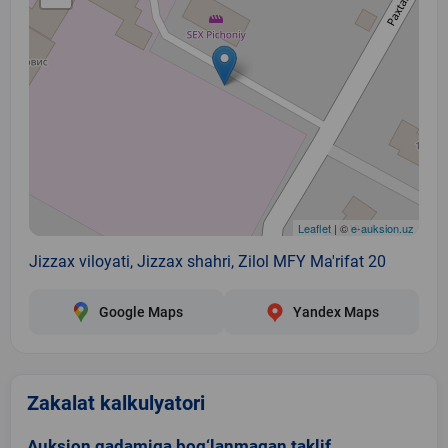
Leaflet
| ©
e-auksion.uz
Jizzax viloyati, Jizzax shahri, Zilol MFY Ma'rifat 20
Google Maps
Yandex Maps
Zakalat kalkulyatori
Auksion qadamiga bog‘lanmagan taklif