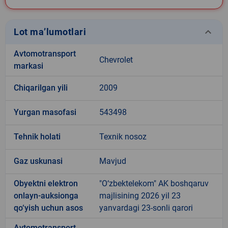
keyboard_arrow_down
Lot ma’lumotlari
Avtomotransport
Chevrolet
markasi
Chiqarilgan yili
2009
Yurgan masofasi
543498
Tehnik holati
Texnik nosoz
Gaz uskunasi
Mavjud
Obyektni elektron
"O‘zbektelekom" AK boshqaruv
onlayn-auksionga
majlisining 2026 yil 23
qo‘yish uchun asos
yanvardagi 23-sonli qarori
Avtomotransport