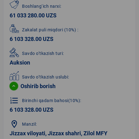
Boshlang‘ich narxi:
61 033 280.00 UZS
Zakalat puli miqdori
(10%)
:
6 103 328.00 UZS
Savdo o‘tkazish turi:
Auksion
Savdo o‘tkazish uslubi:
Oshirib borish
format_list_numbered
Birinchi qadam bahosi(10%):
6 103 328.00 UZS
location_on
Manzil:
Jizzax viloyati, Jizzax shahri, Zilol MFY