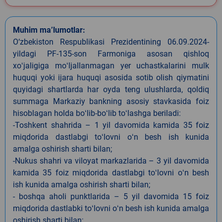
Muhim ma’lumotlar:
O‘zbekiston Respublikasi Prezidentining 06.09.2024-
yildagi PF-135-son Farmoniga asosan qishloq
xoʻjaligiga moʻljallanmagan yer uchastkalarini mulk
huquqi yoki ijara huquqi asosida sotib olish qiymatini
quyidagi shartlarda har oyda teng ulushlarda, qoldiq
summaga Markaziy bankning asosiy stavkasida foiz
hisoblagan holda boʻlib-boʻlib toʻlashga beriladi:
-Toshkent shahrida – 1 yil davomida kamida 35 foiz
miqdorida dastlabgi toʻlovni oʻn besh ish kunida
amalga oshirish sharti bilan;
-Nukus shahri va viloyat markazlarida – 3 yil davomida
kamida 35 foiz miqdorida dastlabgi toʻlovni oʻn besh
ish kunida amalga oshirish sharti bilan;
- boshqa aholi punktlarida – 5 yil davomida 15 foiz
miqdorida dastlabki toʻlovni oʻn besh ish kunida amalga
oshirish sharti bilan;