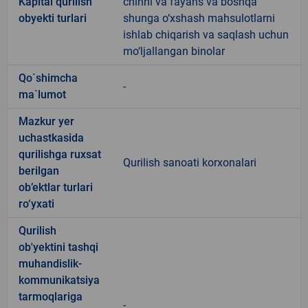
Kapital qurilish
chinni va fayans va boshqa
obyekti turlari
shunga o‘xshash mahsulotlarni
ishlab chiqarish va saqlash uchun
mo‘ljallangan binolar
Qo`shimcha
-
ma`lumot
Mazkur yer
uchastkasida
qurilishga ruxsat
Qurilish sanoati korxonalari
berilgan
ob’ektlar turlari
ro‘yxati
Qurilish
ob'yektini tashqi
muhandislik-
kommunikatsiya
tarmoqlariga
-