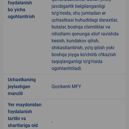
foydalanish
javobgarlik belgilanganligi
bo`yicha
to‘g‘risida, shu jumladan er
ogohlantirish
uchastkasi huhudidagi daraxtlar,
butalar, boshqa o‘simliklar va
nihollarni qonunga xilof ravishda
kesish, kundakov qilish,
shikastlantirish, yo‘q qilish yoki
boshqa joyga ko‘chirib o‘tkazish
taqiqlanganligi to‘g‘risida
ogohlantiriladi.
Uchastkaning
joylashgan
Qozikenti MFY
manzili
Yer maydonidan
foydalanish
tartibi va
-
shartlariga oid