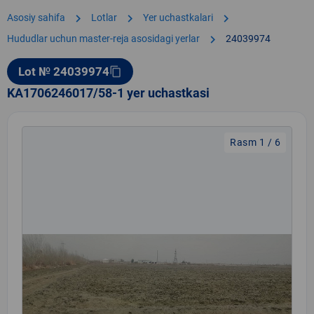
chevron_right
chevron_right
chevron_right
Asosiy sahifa
Lotlar
Yer uchastkalari
chevron_right
Hududlar uchun master-reja asosidagi yerlar
24039974
Lot № 24039974
content_copy
KA1706246017/58-1 yer uchastkasi
Rasm 1 / 6