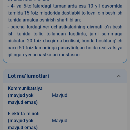
- 4- va 5-toifalardagi tumanlarda esa 10 yil davomida
kamida 15 foiz miqdorida dastlabki toʻlovni oʻn besh ish
kunida amalga oshirish sharti bilan;
- barcha turdagi yer uchastkalarining qiymati oʻn besh
ish kunida toʻliq toʻlangan taqdirda, jami summaga
nisbatan 20 foiz chegirma berilishi, bunda boshlangʻich
narxi 50 foizdan ortiqqa pasaytirilgan holda realizatsiya
qilingan yer uchastkalari mustasno.
keyboard_arrow_down
Lot ma’lumotlari
Kommunikatsiya
(mavjud yoki
Mavjud
mavjud emas)
Elektr ta`minoti
(mavjud yoki
Mavjud
mavjud emas)