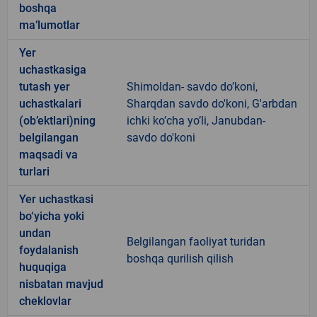
boshqa
ma’lumotlar
Yer
uchastkasiga
tutash yer
Shimoldan- savdo do’koni,
uchastkalari
Sharqdan savdo do'koni, G'arbdan
(ob’ektlari)ning
ichki ko’cha yo’li, Janubdan-
belgilangan
savdo do'koni
maqsadi va
turlari
Yer uchastkasi
bo‘yicha yoki
undan
Belgilangan faoliyat turidan
foydalanish
boshqa qurilish qilish
huquqiga
nisbatan mavjud
cheklovlar