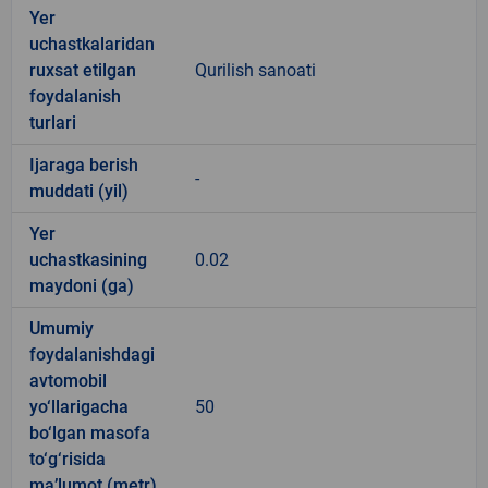
Yer
uchastkalaridan
ruxsat etilgan
Qurilish sanoati
foydalanish
turlari
Ijaraga berish
-
muddati (yil)
Yer
uchastkasining
0.02
maydoni (ga)
Umumiy
foydalanishdagi
avtomobil
yo‘llarigacha
50
bo‘lgan masofa
to‘g‘risida
ma’lumot (metr)