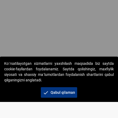
Ko`rsatilayotgan xizmatlarni yaxshilash maqsadida biz saytda
cookie-fayllardan foydalanamiz. Saytda qolishingiz, maxfiylik
siyosati va shaxsiy ma`lumotlardan foydalanish shartlarini qabul
qilganingizni anglatadi.
Copyright © 2017-2026. "Elektron onlayn-auksionlarni
tashkil etish" AJ. Barcha huquqlar himoyalangan
check
Qabul qilaman