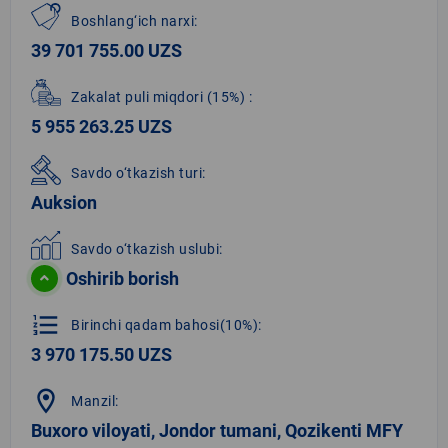
Boshlang‘ich narxi:
39 701 755.00 UZS
Zakalat puli miqdori
(15%)
:
5 955 263.25 UZS
Savdo o‘tkazish turi:
Auksion
Savdo o‘tkazish uslubi:
Oshirib borish
format_list_numbered
Birinchi qadam bahosi(10%):
3 970 175.50 UZS
location_on
Manzil:
Buxoro viloyati, Jondor tumani, Qozikenti MFY