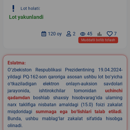
priority_high
Lot holati:
Lot yakunlandi
120 oy
2
remove_red_eye
45
7
Muddatli bo‘lib to‘lash
Eslatma:
Oʻzbekiston Respublikasi Prezidentining 19.04.2024-
yildagi PQ-162-son qaroriga asosan ushbu lot boʻyicha
oʻtkaziladigan elektron onlayn-auksion savdolari
jarayonida, ishtirokchilar tomonidan
uchinchi
qadamdan
boshlab shaxsiy hisobvaragʻida ularning
narx taklifiga nisbatan amaldagi (15.0) foizi zakalat
miqdoridagi
summaga ega boʻlishlari talab etiladi
.
Bunda, ushbu mablagʻlar zakalat sifatida hisobga
olinadi.