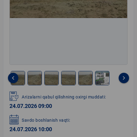
keyboard_arrow_left
keyboard_arrow_right
Item
1
Arizalarni qabul qilishning oxirgi muddati:
of
24.07.2026 09:00
6
Savdo boshlanish vaqti:
24.07.2026 10:00