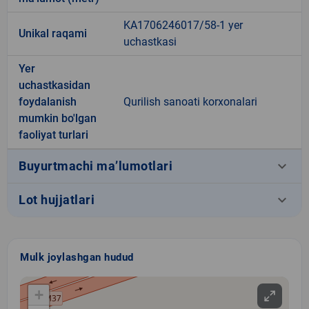
KA1706246017/58-1 yer
Unikal raqami
uchastkasi
Yer
uchastkasidan
foydalanish
Qurilish sanoati korxonalari
mumkin bo'lgan
faoliyat turlari
keyboard_arrow_down
Buyurtmachi ma’lumotlari
keyboard_arrow_down
Lot hujjatlari
Mulk joylashgan hudud
+