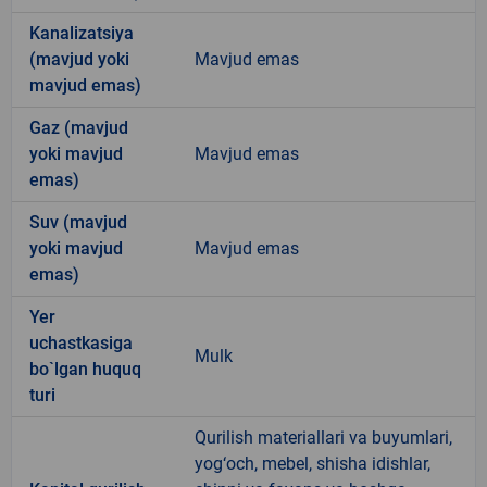
Kanalizatsiya
(mavjud yoki
Mavjud emas
mavjud emas)
Gaz (mavjud
yoki mavjud
Mavjud emas
emas)
Suv (mavjud
yoki mavjud
Mavjud emas
emas)
Yer
uchastkasiga
Mulk
bo`lgan huquq
turi
Qurilish materiallari va buyumlari,
yog‘och, mebel, shisha idishlar,