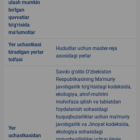
ulash mumkin
bo'lgan
quvvatlar
to'g'risida
ma'lumotlar
Yer uchastkasi
Hududlar uchun master-reja
kiradigan yerlar
asosidagi yerlar
toifasi
Savdo g‘olibi O‘zbekiston
Respublikasining Ma’muriy
javobgarlik to‘g‘risidagi kodeksida,
ekologiya, atrof-muhitni
muhofaza qilish va tabiatdan
foydalanish sohasidagi
huquqbuzarliklar uchun ma’muriy
javobgarlik va Jinoyat kodeksida,
Yer
ekologiya sohasidagi
uchastkasidan
qonunbuzilishlar uchun jinoiy