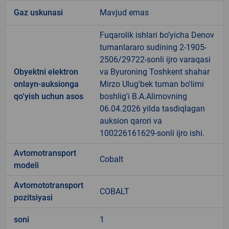
Gaz uskunasi
Mavjud emas
Fuqarolik ishlari bo’yicha Denov
tumanlararo sudining 2-1905-
2506/29722-sonli ijro varaqasi
Obyektni elektron
va Byuroning Toshkent shahar
onlayn-auksionga
Mirzo Ulug'bek tuman bo'limi
qo‘yish uchun asos
boshlig'i B.A.Alimovning
06.04.2026 yilda tasdiqlagan
auksion qarori va
100226161629-sonli ijro ishi.
Avtomotransport
Cobalt
modeli
Avtomototransport
COBALT
pozitsiyasi
soni
1