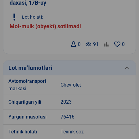
daxasi, 17B-uy
priority_high
Lot holati:
Mol-mulk (obyekt) sotilmadi
0
remove_red_eye
91
0
keyboard_arrow_down
Lot ma’lumotlari
Avtomotransport
Chevrolet
markasi
Chiqarilgan yili
2023
Yurgan masofasi
76416
Tehnik holati
Texnik soz