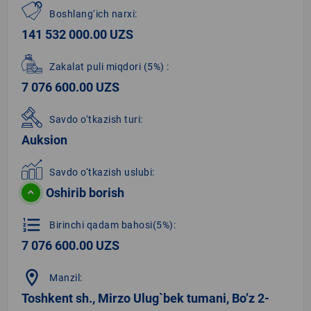
Boshlang‘ich narxi:
141 532 000.00 UZS
Zakalat puli miqdori
(5%)
:
7 076 600.00 UZS
Savdo o‘tkazish turi:
Auksion
Savdo o‘tkazish uslubi:
Oshirib borish
format_list_numbered
Birinchi qadam bahosi(5%):
7 076 600.00 UZS
location_on
Manzil:
Toshkent sh., Mirzo Ulug`bek tumani, Bo’z 2-