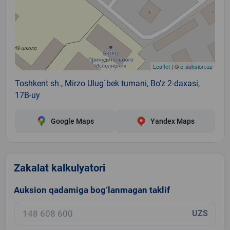
Leaflet
| ©
e-auksion.uz
Toshkent sh., Mirzo Ulug`bek tumani, Bo’z 2-daxasi,
17B-uy
Google Maps
Yandex Maps
Zakalat kalkulyatori
Auksion qadamiga bog‘lanmagan taklif
UZS