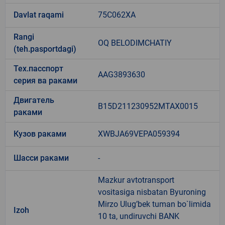
Davlat raqami
75C062XA
Rangi
OQ BELODIMCHATIY
(teh.pasportdagi)
Тех.пасспорт
AAG3893630
серия ва раками
Двигатель
B15D211230952MTAX0015
раками
Кузов раками
XWBJA69VEPA059394
Шасси раками
-
Mazkur avtotransport
vositasiga nisbatan Byuroning
Mirzo Ulug’bek tuman bo`limida
Izoh
10 ta, undiruvchi BANK