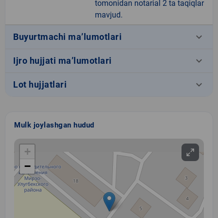
tomonidan notarial 2 ta taqiqlar
mavjud.
keyboard_arrow_down
Buyurtmachi ma’lumotlari
keyboard_arrow_down
Ijro hujjati ma’lumotlari
keyboard_arrow_down
Lot hujjatlari
Mulk joylashgan hudud
+
−