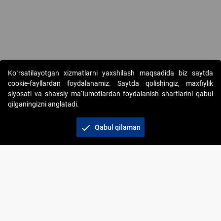
Ko`rsatilayotgan xizmatlarni yaxshilash maqsadida biz saytda
cookie-fayllardan foydalanamiz. Saytda qolishingiz, maxfiylik
siyosati va shaxsiy ma`lumotlardan foydalanish shartlarini qabul
qilganingizni anglatadi.
Copyright © 2017-2026. "Elektron onlayn-auksionlarni
tashkil etish" AJ. Barcha huquqlar himoyalangan
check
Qabul qilaman
To‘lov usullari