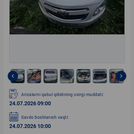
keyboard_arrow_left
keyboard_arrow_right
Item
1
Arizalarni qabul qilishning oxirgi muddati:
of
24.07.2026 09:00
11
Savdo boshlanish vaqti:
24.07.2026 10:00