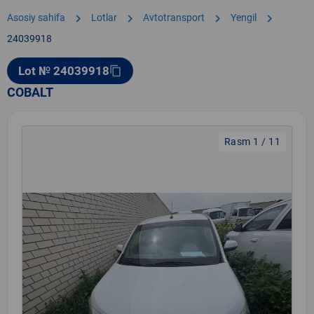
chevron_right
chevron_right
chevron_right
chevron_right
Asosiy sahifa
Lotlar
Avtotransport
Yengil
24039918
Lot № 24039918
content_copy
COBALT
Rasm 1 / 11