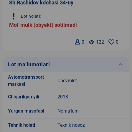
Sh.Rashidov ko'chasi 34-uy
priority_high
Lot holati:
Mol-mulk (obyekt) sotilmadi
0
remove_red_eye
122
0
keyboard_arrow_down
Lot ma’lumotlari
Avtomotransport
Chevrolet
markasi
Chiqarilgan yili
2018
Yurgan masofasi
Noma'lum
Tehnik holati
Texnik nosoz