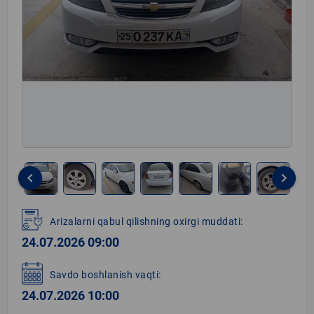
keyboard_arrow_left
keyboard_arrow_right
Item
1
Arizalarni qabul qilishning oxirgi muddati:
of
24.07.2026 09:00
13
Savdo boshlanish vaqti:
24.07.2026 10:00