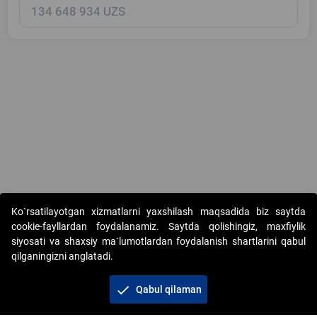
Copyright © 2017-2026. "Elektron onlayn-auksionlarni tashkil etish"
Ko`rsatilayotgan xizmatlarni yaxshilash maqsadida biz saytda
AJ. Barcha huquqlar himoyalangan
cookie-fayllardan foydalanamiz. Saytda qolishingiz, maxfiylik
siyosati va shaxsiy ma`lumotlardan foydalanish shartlarini qabul
qilganingizni anglatadi.
check
Qabul qilaman
+998 71 202-21-11