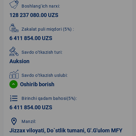
Boshlang‘ich narxi:
128 237 080.00 UZS
Zakalat puli miqdori
(5%)
:
6 411 854.00 UZS
Savdo o‘tkazish turi:
Auksion
Savdo o‘tkazish uslubi:
Oshirib borish
format_list_numbered
Birinchi qadam bahosi(5%):
6 411 854.00 UZS
location_on
Manzil:
Jizzax viloyati, Do`stlik tumani, G'.G'ulom MFY