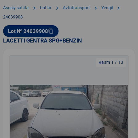
chevron_right
chevron_right
chevron_right
chevron_right
Asosiy sahifa
Lotlar
Avtotransport
Yengil
24039908
Lot № 24039908
content_copy
LACETTI GENTRA SPG+BENZIN
Rasm 1 / 13