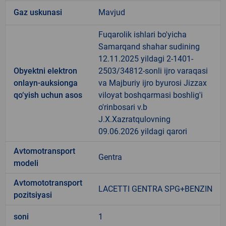
Gaz uskunasi
Mavjud
Fuqarolik ishlari bo'yicha
Samarqand shahar sudining
12.11.2025 yildagi 2-1401-
Obyektni elektron
2503/34812-sonli ijro varaqasi
onlayn-auksionga
va Majburiy ijro byurosi Jizzax
qo‘yish uchun asos
viloyat boshqarmasi boshlig'i
o'rinbosari v.b
J.X.Xazratqulovning
09.06.2026 yildagi qarori
Avtomotransport
Gentra
modeli
Avtomototransport
LACETTI GENTRA SPG+BENZIN
pozitsiyasi
soni
1