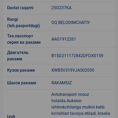
Davlat raqami
25O237KA
Rangi
OQ BELODIMCHATIY
(teh.pasportdagi)
Тех.пасспорт
AAG1912261
серия ва раками
Двигатель
B15D211172842DFDX0159
раками
Кузов раками
XWB5V319VJA502030
Шасси раками
RAKAMSIZ
Avtotransport nosoz
holatda.Auksion
ishtirokchilariga mulkni kelib
ko'rishlari tavsiya etiladi, kraska
Izoh