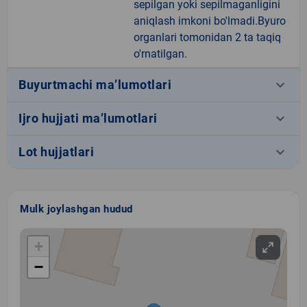
sepilgan yoki sepilmaganligini
aniqlash imkoni bo'lmadi.Byuro
organlari tomonidan 2 ta taqiq
o'rnatilgan.
keyboard_arrow_down
Buyurtmachi ma’lumotlari
keyboard_arrow_down
Ijro hujjati ma’lumotlari
keyboard_arrow_down
Lot hujjatlari
Mulk joylashgan hudud
+
−