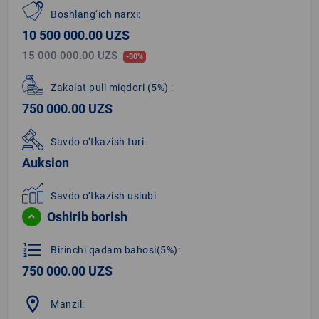
Boshlang‘ich narxi:
10 500 000.00 UZS
15 000 000.00 UZS
-30%
Zakalat puli miqdori
(5%)
:
750 000.00 UZS
Savdo o‘tkazish turi:
Auksion
Savdo o‘tkazish uslubi:
Oshirib borish
format_list_numbered
Birinchi qadam bahosi(5%):
750 000.00 UZS
location_on
Manzil: