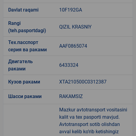
Davlat raqami
10F192GA
Rangi
QIZIL KRASNIY
(teh.pasportdagi)
Тех.пасспорт
AAF0865074
серия ва раками
Двигатель
6433324
раками
Кузов раками
ХТА210500C0312387
Шасси раками
RAKAMSIZ
Mazkur avtotransport vositasini
kalit va tex pasporti mavjud.
Avtotransport sotib olishdan
avval kelib ko’rib ketishingiz