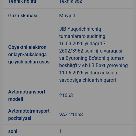
Tehnik holati
Texnik soz
Gaz uskunasi
Mavjud
JIB Yuqorichhirchiq
tumanlararo sudining
16.03.2026 yildagi 17-
Obyektni elektron
2602/3962-sonli ijro varaqasi
onlayn-auksionga
va Byuroning Bo'stonliq tuman
qo‘yish uchun asos
boshlig'i v.v.b I.B.Baxtiyorovning
11.06.2026 yildagi auksion
savdosiga chiqarish qarori
Avtomotransport
21063
modeli
Avtomototransport
VAZ 21063
pozitsiyasi
soni
1