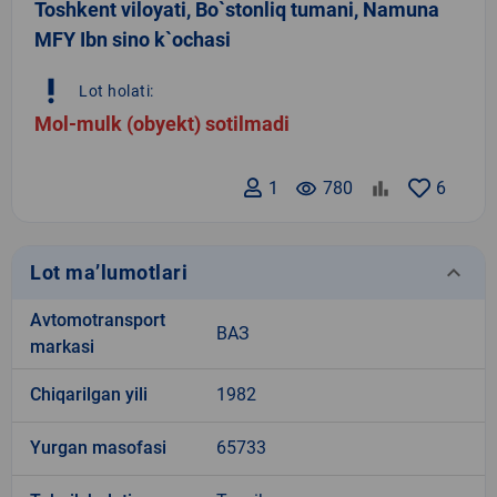
Toshkent viloyati, Bo`stonliq tumani, Namuna
MFY Ibn sino k`ochasi
priority_high
Lot holati:
Mol-mulk (obyekt) sotilmadi
1
remove_red_eye
780
6
keyboard_arrow_down
Lot ma’lumotlari
Avtomotransport
ВАЗ
markasi
Chiqarilgan yili
1982
Yurgan masofasi
65733