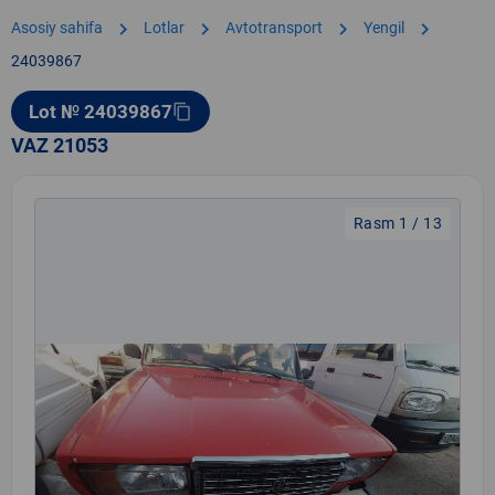
chevron_right
chevron_right
chevron_right
chevron_right
Asosiy sahifa
Lotlar
Avtotransport
Yengil
24039867
Lot № 24039867
content_copy
VAZ 21053
Rasm 1 / 13