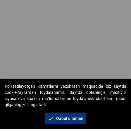
Ko`rsatilayotgan xizmatlarni yaxshilash maqsadida biz saytda
cookie-fayllardan foydalanamiz. Saytda qolishingiz, maxfiylik
siyosati va shaxsiy ma`lumotlardan foydalanish shartlarini qabul
qilganingizni anglatadi.
Copyright © 2017-2026. "Elektron onlayn-auksionlarni
tashkil etish" AJ. Barcha huquqlar himoyalangan
check
Qabul qilaman