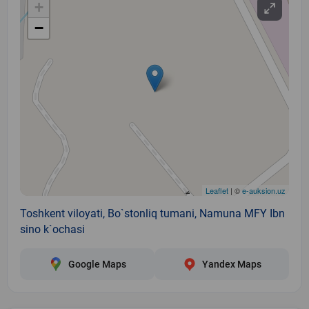
+
−
Leaflet
| ©
e-auksion.uz
Toshkent viloyati, Bo`stonliq tumani, Namuna MFY Ibn
sino k`ochasi
Google Maps
Yandex Maps