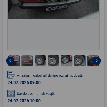
keyboard_arrow_left
keyboard_arrow_right
Item
1
Arizalarni qabul qilishning oxirgi muddati:
of
24.07.2026 09:00
13
Savdo boshlanish vaqti:
24.07.2026 10:00