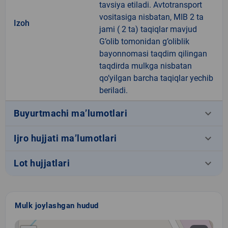
tavsiya etiladi. Avtotransport
vositasiga nisbatan, MIB 2 ta
Izoh
jami ( 2 ta) taqiqlar mavjud
G’olib tomonidan g’oliblik
bayonnomasi taqdim qilingan
taqdirda mulkga nisbatan
qo’yilgan barcha taqiqlar yechib
beriladi.
keyboard_arrow_down
Buyurtmachi ma’lumotlari
keyboard_arrow_down
Ijro hujjati ma’lumotlari
keyboard_arrow_down
Lot hujjatlari
Mulk joylashgan hudud