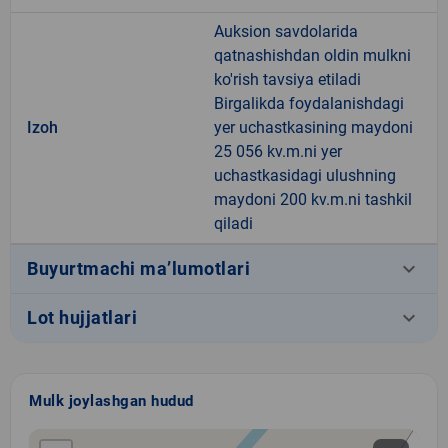
Auksion savdolarida
qatnashishdan oldin mulkni
ko'rish tavsiya etiladi
Birgalikda foydalanishdagi
Izoh
yer uchastkasining maydoni
25 056 kv.m.ni yer
uchastkasidagi ulushning
maydoni 200 kv.m.ni tashkil
qiladi
keyboard_arrow_down
Buyurtmachi ma’lumotlari
keyboard_arrow_down
Lot hujjatlari
Mulk joylashgan hudud