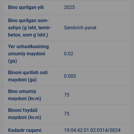
Bino qurilgan yili
2025
Bino qurilgan xom-
ashyo (g`isht, temir-
Sendvich panel
beton, xom g`isht.)
Yer uchastkasining
umumiy maydoni
0.02
(ga)
Binoni qurilish osti
0.005
maydoni (ga)
Bino umumiy
75
maydoni (kv.m)
Binoni foydali
75
maydoni (kv.m)
Kadastr raqami
19:04:42:01:02:0314/0024