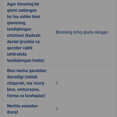
Agar binoning bir
qismi xatlangan
bo`lsa ushbu bino
qismining
tasdiqlangan
Binoning to'liq qismi olingan
chizmasi (kadastr,
davlat ijrochisi va
qarzdor vakili
ishtirokida
tasdiqlangan holda)
Bino necha qavatdan
iboratligi (ishlab
chiqarish, ma`muriy
1
bino, omborxona,
ferma va boshqalar)
Nechta xonadan
1
iborat