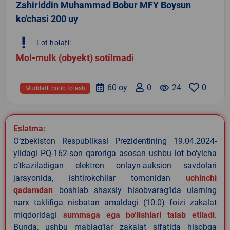
Zahiriddin Muhammad Bobur MFY Boysun
ko'chasi 200 uy
priority_high
Lot holati:
Mol-mulk (obyekt) sotilmadi
60 oy
0
remove_red_eye
24
0
Muddatli bo‘lib to‘lash
Eslatma:
O‘zbekiston Respublikasi Prezidentining 19.04.2024-
yildagi PQ-162-son qaroriga asosan ushbu lot bo‘yicha
o‘tkaziladigan elektron onlayn-auksion savdolari
jarayonida, ishtirokchilar tomonidan
uchinchi
qadamdan
boshlab shaxsiy hisobvarag‘ida ularning
narx taklifiga nisbatan amaldagi (10.0) foizi zakalat
miqdoridagi
summaga ega bo‘lishlari talab etiladi
.
Bunda, ushbu mablag‘lar zakalat sifatida hisobga