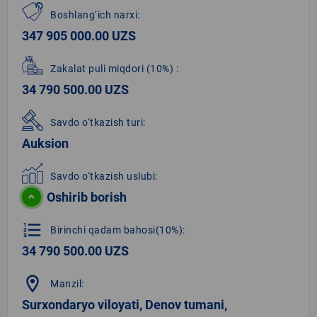
Boshlang‘ich narxi:
347 905 000.00 UZS
Zakalat puli miqdori
(10%)
:
34 790 500.00 UZS
Savdo o‘tkazish turi:
Auksion
Savdo o‘tkazish uslubi:
Oshirib borish
format_list_numbered
Birinchi qadam bahosi(10%):
34 790 500.00 UZS
location_on
Manzil:
Surxondaryo viloyati, Denov tumani,