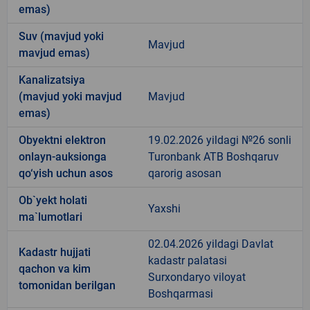
emas)
Suv (mavjud yoki
Mavjud
mavjud emas)
Kanalizatsiya
(mavjud yoki mavjud
Mavjud
emas)
Obyektni elektron
19.02.2026 yildagi №26 sonli
onlayn-auksionga
Turonbank ATB Boshqaruv
qo‘yish uchun asos
qarorig asosan
Ob`yekt holati
Yaxshi
ma`lumotlari
02.04.2026 yildagi Davlat
Kadastr hujjati
kadastr palatasi
qachon va kim
Surxondaryo viloyat
tomonidan berilgan
Boshqarmasi