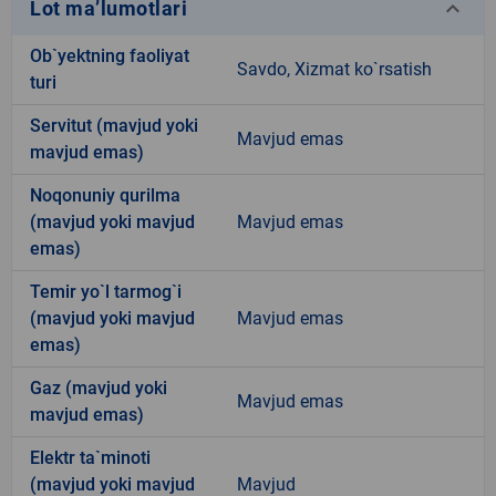
keyboard_arrow_down
Lot ma’lumotlari
Ob`yektning faoliyat
Savdo, Xizmat ko`rsatish
turi
Servitut (mavjud yoki
Mavjud emas
mavjud emas)
Noqonuniy qurilma
(mavjud yoki mavjud
Mavjud emas
emas)
Temir yo`l tarmog`i
(mavjud yoki mavjud
Mavjud emas
emas)
Gaz (mavjud yoki
Mavjud emas
mavjud emas)
Elektr ta`minoti
(mavjud yoki mavjud
Mavjud