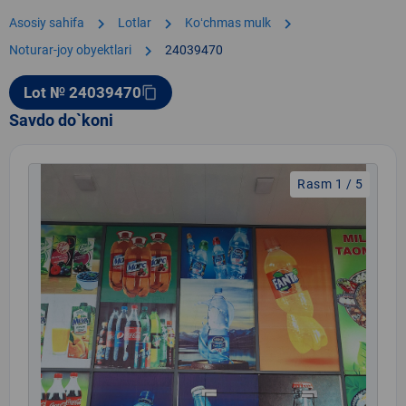
chevron_right
chevron_right
chevron_right
Asosiy sahifa
Lotlar
Koʻchmas mulk
chevron_right
Noturar-joy obyektlari
24039470
Lot № 24039470
content_copy
Savdo do`koni
Rasm 1 / 5