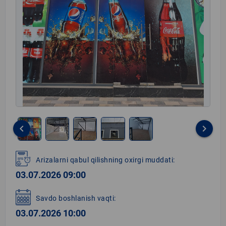
keyboard_arrow_left
keyboard_arrow_right
Item
1
Arizalarni qabul qilishning oxirgi muddati:
of
03.07.2026 09:00
5
Savdo boshlanish vaqti:
03.07.2026 10:00