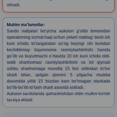
olinadi.
Muhim ma’lumotlar:
Savdo natijalari bo‘yicha auksion g‘olibi tomonidan
operatorning xizmat haqi uchun yetarli mablag‘ besh ish
kuni ichida to‘langandan so‘ng keyingi ish kunidan
kechiktirmay bayonnoma rasmiylashtirilishi hamda
go`lib va buyurtmachi o`rtasida 10 ish kuni ichida oldi-
sotdi shartnomasi rasmiylashtirilishi va lot qiymati
ushbu shartnomaga muvofiq 15 foiz oldindan toʻlov
sharti bilan, qolgan qismini 5 yilgacha muddat
davomida yillik 15 foizdan kam boʻlmagan stavkada
boʻlib-boʻlib toʻlash sharti asosida sotiladi.
Auksion savdolarida qatnashishdan oldin mulkni ko'rish
tavsiya etiladi.