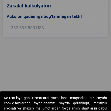
Zakalat kalkulyatori
Auksion qadamiga bog‘lanmagan taklif
Copyright © 2017-2026. "Elektron onlayn-auksionlarni tashkil etish"
Ko`rsatilayotgan xizmatlarni yaxshilash maqsadida biz saytda
AJ. Barcha huquqlar himoyalangan
cookie-fayllardan foydalanamiz. Saytda qolishingiz, maxfiylik
siyosati va shaxsiy ma`lumotlardan foydalanish shartlarini qabul