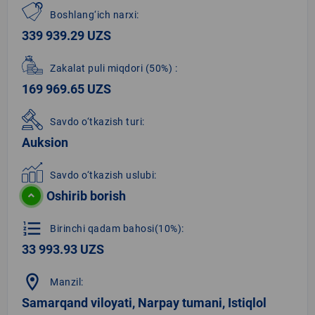
Boshlang‘ich narxi:
339 939.29 UZS
Zakalat puli miqdori
(50%)
:
169 969.65 UZS
Savdo o‘tkazish turi:
Auksion
Savdo o‘tkazish uslubi:
Oshirib borish
format_list_numbered
Birinchi qadam bahosi(10%):
33 993.93 UZS
location_on
Manzil:
Samarqand viloyati, Narpay tumani, Istiqlol