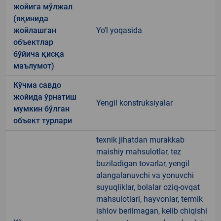
жойига мўлжал
(яқинида
жойлашган
Yo'l yoqasida
объектлар
бўйича қисқа
маълумот)
Кўчма савдо
жойида ўрнатиш
Yengil konstruksiyalar
мумкин бўлган
объект турлари
texnik jihatdan murakkab
maishiy mahsulotlar, tez
buziladigan tovarlar, yengil
alangalanuvchi va yonuvchi
suyuqliklar, bolalar oziq-ovqat
mahsulotlari, hayvonlar, termik
ishlov berilmagan, kelib chiqishi