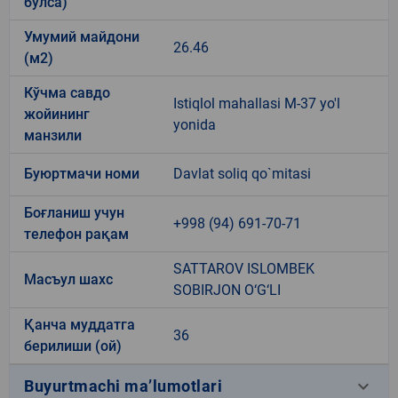
бўлса)
Умумий майдони
26.46
(м2)
Кўчма савдо
Istiqlol mahallasi M-37 yo'l
жойининг
yonida
манзили
Буюртмачи номи
Davlat soliq qo`mitasi
Боғланиш учун
+998 (94) 691-70-71
телефон рақам
SATTAROV ISLOMBEK
Масъул шахс
SOBIRJON O‘G‘LI
Қанча муддатга
36
берилиши (ой)
keyboard_arrow_down
Buyurtmachi ma’lumotlari