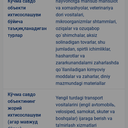
Кўчма савдо
hayvonotga mansub mahsulot
объекти
va xomashyolar, veterinariya
ихтисослашуви
dori vositalari,
бўйича
mikroorganizmlar shtammlari,
таъқиқланадиган
oziqalar va ozuqabop
турлар
qo`shimchalar, aksiz
solinadigan tovarlar, shu
jumladan, spirtli ichimliklar,
hasharotlar va
zararkunandalarni zaharlashda
qo`llaniladigan kimyoviy
moddalar va zaharlar, diniy
mazmundagi materiallar
Кўчма савдо
Yengil turdagi transport
объектининг
vositalarini (engil avtomobilь,
жорий
velosiped, samokat, skuter va
ихтисослашуви
boshqalar) ijaraga berish va
(агар мавжуд
taʼmirlash xizmatlari