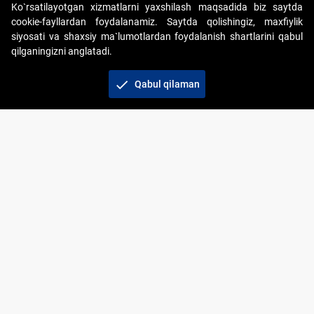
Ko`rsatilayotgan xizmatlarni yaxshilash maqsadida biz saytda
cookie-fayllardan foydalanamiz. Saytda qolishingiz, maxfiylik
siyosati va shaxsiy ma`lumotlardan foydalanish shartlarini qabul
qilganingizni anglatadi.
Copyright © 2017-2026. "Elektron onlayn-auksionlarni
tashkil etish" AJ. Barcha huquqlar himoyalangan
check
Qabul qilaman
To‘lov usullari
Bog‘lanish