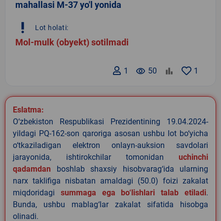
mahallasi M-37 yo'l yonida
priority_high
Lot holati:
Mol-mulk (obyekt) sotilmadi
1
remove_red_eye
50
1
Eslatma:
O‘zbekiston Respublikasi Prezidentining 19.04.2024-
yildagi PQ-162-son qaroriga asosan ushbu lot bo‘yicha
o‘tkaziladigan elektron onlayn-auksion savdolari
jarayonida, ishtirokchilar tomonidan
uchinchi
qadamdan
boshlab shaxsiy hisobvarag‘ida ularning
narx taklifiga nisbatan amaldagi (50.0) foizi zakalat
miqdoridagi
summaga ega bo‘lishlari talab etiladi
.
Bunda, ushbu mablag‘lar zakalat sifatida hisobga
olinadi.