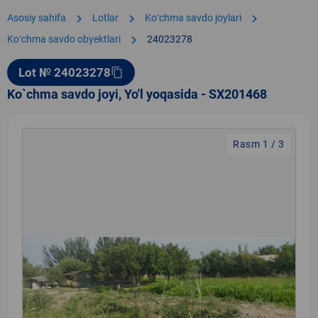
chevron_right
chevron_right
chevron_right
Asosiy sahifa
Lotlar
Koʻchma savdo joylari
chevron_right
Koʻchma savdo obyektlari
24023278
Lot № 24023278
content_copy
Ko`chma savdo joyi, Yo'l yoqasida - SX201468
Rasm 1 / 3