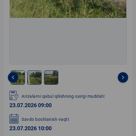
keyboard_arrow_left
keyboard_arrow_right
Item
1
Arizalarni qabul qilishning oxirgi muddati:
of
23.07.2026 09:00
3
Savdo boshlanish vaqti:
23.07.2026 10:00