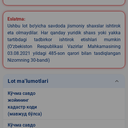
Eslatma:
Ushbu lot bo‘yicha savdoda jismoniy shaxslar ishtirok
eta olmaydilar. Har qanday yuridik shaxs yoki yakka
tartibdagi tadbirkor ishtirok etishlari mumkin
(O‘zbekiston Respublikasi Vazirlar Mahkamasining
03.08.2021 yildagi 485-son qarori bilan tasdiqlangan
Nizomning 30-bandi)
keyboard_arrow_down
Lot ma’lumotlari
Кўчма савдо
жойининг
кадастр коди
(мавжуд бўлса)
Кўчма савдо