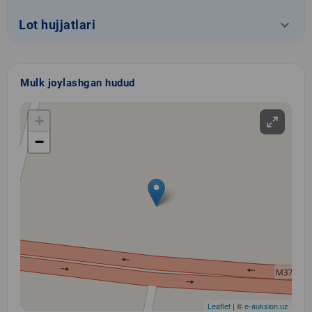
keyboard_arrow_down
Lot hujjatlari
Mulk joylashgan hudud
+
−
Leaflet
| ©
e-auksion.uz