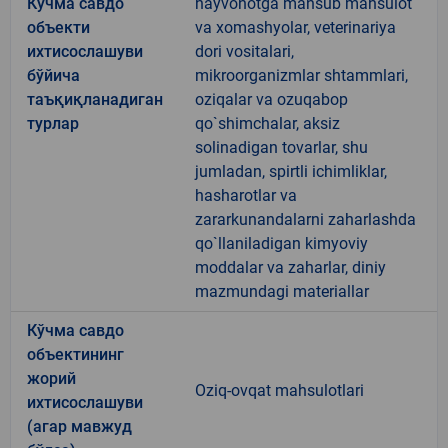
Кўчма савдо
hayvonotga mansub mahsulot
объекти
va xomashyolar, veterinariya
ихтисослашуви
dori vositalari,
бўйича
mikroorganizmlar shtammlari,
таъқиқланадиган
oziqalar va ozuqabop
турлар
qo`shimchalar, aksiz
solinadigan tovarlar, shu
jumladan, spirtli ichimliklar,
hasharotlar va
zararkunandalarni zaharlashda
qo`llaniladigan kimyoviy
moddalar va zaharlar, diniy
mazmundagi materiallar
Кўчма савдо
объектининг
жорий
Oziq-ovqat mahsulotlari
ихтисослашуви
(агар мавжуд