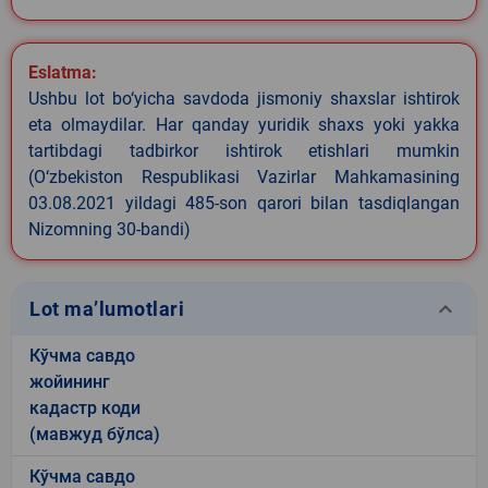
Eslatma:
Ushbu lot bo‘yicha savdoda jismoniy shaxslar ishtirok
eta olmaydilar. Har qanday yuridik shaxs yoki yakka
tartibdagi tadbirkor ishtirok etishlari mumkin
(O‘zbekiston Respublikasi Vazirlar Mahkamasining
03.08.2021 yildagi 485-son qarori bilan tasdiqlangan
Nizomning 30-bandi)
keyboard_arrow_down
Lot ma’lumotlari
Кўчма савдо
жойининг
кадастр коди
(мавжуд бўлса)
Кўчма савдо