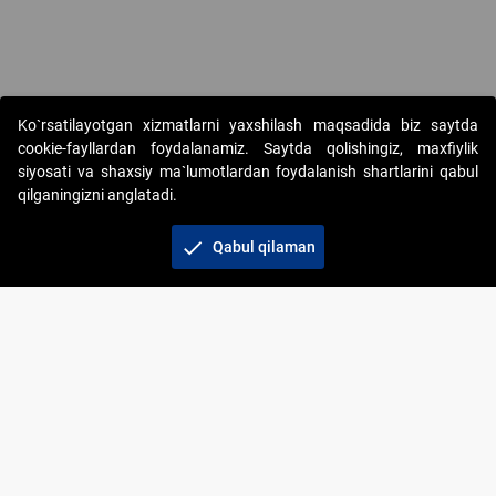
Copyright © 2017-2026. "Elektron onlayn-auksionlarni tashkil etish"
Ko`rsatilayotgan xizmatlarni yaxshilash maqsadida biz saytda
AJ. Barcha huquqlar himoyalangan
cookie-fayllardan foydalanamiz. Saytda qolishingiz, maxfiylik
siyosati va shaxsiy ma`lumotlardan foydalanish shartlarini qabul
qilganingizni anglatadi.
check
Qabul qilaman
+998 71 202-21-11
Veb-saytdagi axborot materiallaridan boshqa
shaxslar foydalanganda jamiyatning korporativ veb-
saytiga majburiy havolalar ko‘rsatilishi kerak