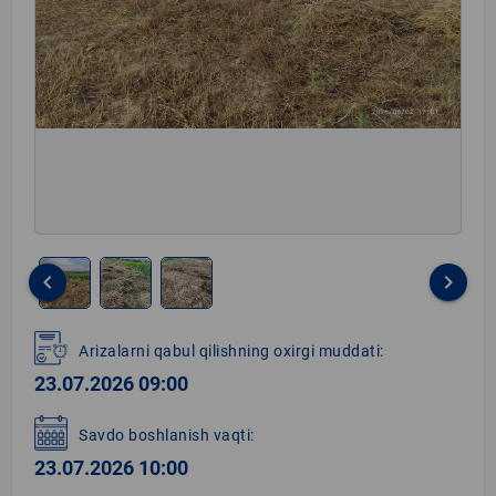
keyboard_arrow_left
keyboard_arrow_right
Item
1
Arizalarni qabul qilishning oxirgi muddati:
of
23.07.2026 09:00
3
Savdo boshlanish vaqti:
23.07.2026 10:00