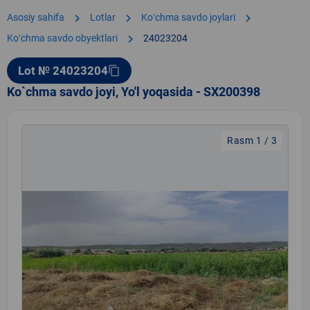
chevron_right
chevron_right
chevron_right
Asosiy sahifa
Lotlar
Koʻchma savdo joylari
chevron_right
Koʻchma savdo obyektlari
24023204
Lot № 24023204
content_copy
Ko`chma savdo joyi, Yo'l yoqasida - SX200398
Rasm 1 / 3