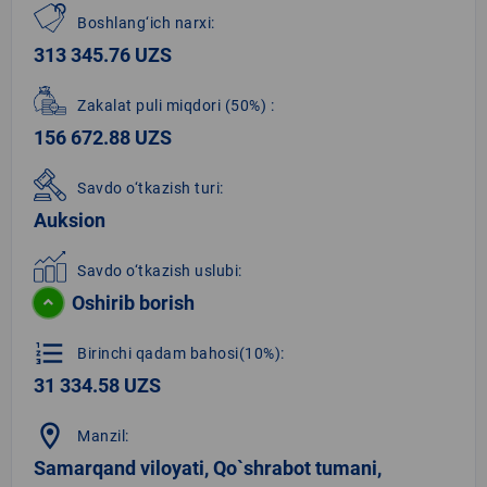
Boshlang‘ich narxi:
313 345.76 UZS
Zakalat puli miqdori
(50%)
:
156 672.88 UZS
Savdo o‘tkazish turi:
Auksion
Savdo o‘tkazish uslubi:
Oshirib borish
format_list_numbered
Birinchi qadam bahosi(10%):
31 334.58 UZS
location_on
Manzil:
Samarqand viloyati, Qo`shrabot tumani,