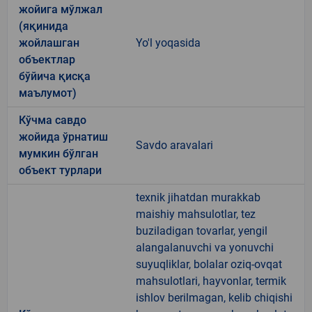
жойига мўлжал
(яқинида
жойлашган
Yo'l yoqasida
объектлар
бўйича қисқа
маълумот)
Кўчма савдо
жойида ўрнатиш
Savdo aravalari
мумкин бўлган
объект турлари
texnik jihatdan murakkab
maishiy mahsulotlar, tez
buziladigan tovarlar, yengil
alangalanuvchi va yonuvchi
suyuqliklar, bolalar oziq-ovqat
mahsulotlari, hayvonlar, termik
ishlov berilmagan, kelib chiqishi