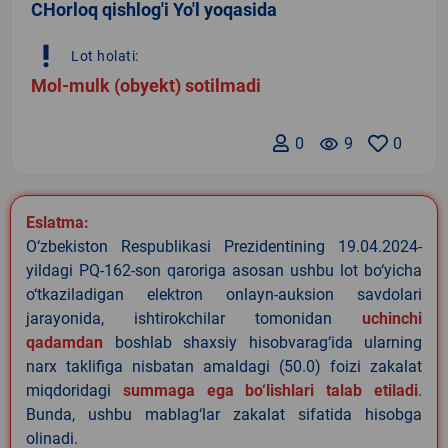
CHorloq qishlog'i Yo'l yoqasida
priority_high
Lot holati:
Mol-mulk (obyekt) sotilmadi
0
remove_red_eye
9
0
Eslatma:
O‘zbekiston Respublikasi Prezidentining 19.04.2024-
yildagi PQ-162-son qaroriga asosan ushbu lot bo‘yicha
o‘tkaziladigan elektron onlayn-auksion savdolari
jarayonida, ishtirokchilar tomonidan
uchinchi
qadamdan
boshlab shaxsiy hisobvarag‘ida ularning
narx taklifiga nisbatan amaldagi (50.0) foizi zakalat
miqdoridagi
summaga ega bo‘lishlari talab etiladi
.
Bunda, ushbu mablag‘lar zakalat sifatida hisobga
olinadi.