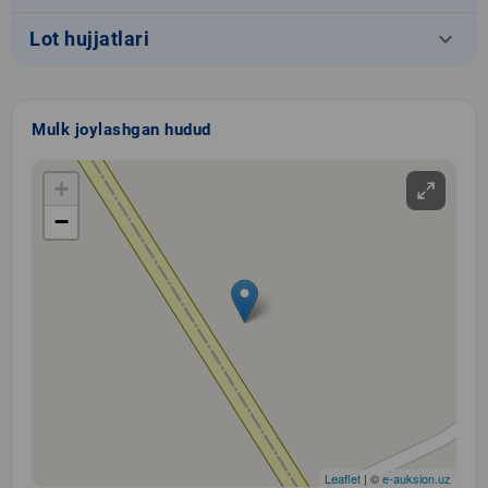
keyboard_arrow_down
Lot hujjatlari
Mulk joylashgan hudud
+
−
Leaflet
| ©
e-auksion.uz