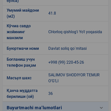
бўлса)
Умумий майдони
41.8
(м2)
Кўчма савдо
жойининг
CHorloq qishlog'i Yo'l yoqasida
манзили
Буюртмачи номи
Davlat soliq qo`mitasi
Боғланиш учун
+998 (99) 220-45-26
телефон рақам
SALIMOV SHODIYOR TEMUR
Масъул шахс
O‘G‘LI
Қанча муддатга
36
берилиши (ой)
keyboard_arrow_down
Buyurtmachi ma’lumotlari