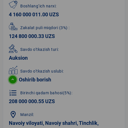
Boshlang‘ich narxi:
4 160 000 011.00 UZS
Zakalat puli miqdori
(3%)
:
124 800 000.33 UZS
Savdo o‘tkazish turi:
Auksion
Savdo o‘tkazish uslubi:
Oshirib borish
format_list_numbered
Birinchi qadam bahosi(5%):
208 000 000.55 UZS
location_on
Manzil:
Navoiy viloyati, Navoiy shahri, Tinchlik,