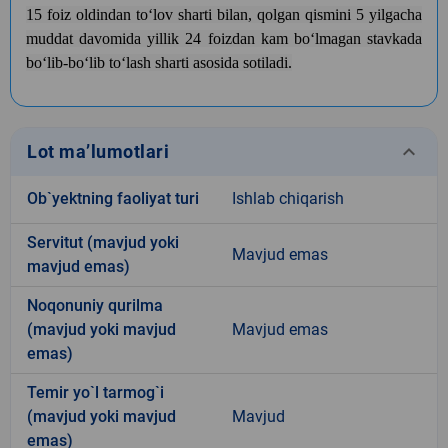
15 foiz oldindan toʻlov sharti bilan, qolgan qismini 5 yilgacha
muddat davomida yillik 24 foizdan kam boʻlmagan stavkada
boʻlib-boʻlib toʻlash sharti asosida sotiladi.
keyboard_arrow_down
Lot ma’lumotlari
Ob`yektning faoliyat turi
Ishlab chiqarish
Servitut (mavjud yoki
Mavjud emas
mavjud emas)
Noqonuniy qurilma
(mavjud yoki mavjud
Mavjud emas
emas)
Temir yo`l tarmog`i
(mavjud yoki mavjud
Mavjud
emas)