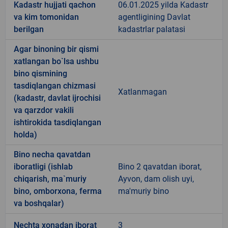
Kadastr hujjati qachon
06.01.2025 yilda Kadastr
va kim tomonidan
agentligining Davlat
berilgan
kadastrlar palatasi
Agar binoning bir qismi
xatlangan bo`lsa ushbu
bino qismining
tasdiqlangan chizmasi
Xatlanmagan
(kadastr, davlat ijrochisi
va qarzdor vakili
ishtirokida tasdiqlangan
holda)
Bino necha qavatdan
iboratligi (ishlab
Bino 2 qavatdan iborat,
chiqarish, ma`muriy
Ayvon, dam olish uyi,
bino, omborxona, ferma
ma'muriy bino
va boshqalar)
Nechta xonadan iborat
3