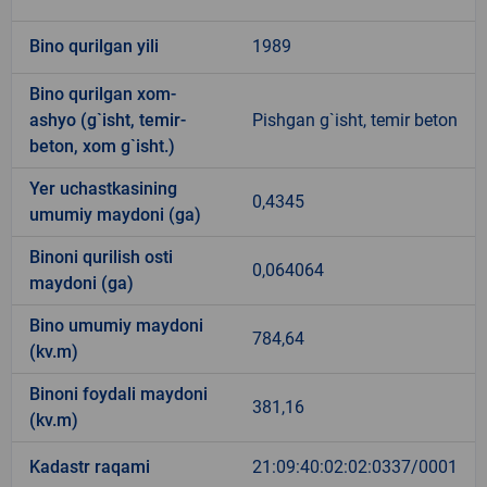
Bino qurilgan yili
1989
Bino qurilgan xom-
ashyo (g`isht, temir-
Pishgan g`isht, temir beton
beton, xom g`isht.)
Yer uchastkasining
0,4345
umumiy maydoni (ga)
Binoni qurilish osti
0,064064
maydoni (ga)
Bino umumiy maydoni
784,64
(kv.m)
Binoni foydali maydoni
381,16
(kv.m)
Kadastr raqami
21:09:40:02:02:0337/0001