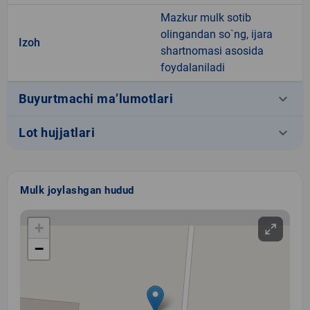
Mazkur mulk sotib
olingandan so`ng, ijara
Izoh
shartnomasi asosida
foydalaniladi
keyboard_arrow_down
Buyurtmachi ma’lumotlari
keyboard_arrow_down
Lot hujjatlari
Mulk joylashgan hudud
+
−