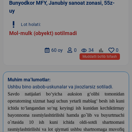
Bunyodkor MFY, Janubiy sanoat zonasi, 55z-
uy
priority_high
Lot holati:
Mol-mulk (obyekt) sotilmadi
60 oy
0
remove_red_eye
34
0
Muddatli bo‘lib to‘lash
Muhim ma’lumotlar:
Ushbu bino asbob-uskunalar va jixozlarsiz sotiladi.
Savdo natijalari bo‘yicha auksion g‘olibi tomonidan
operatorning xizmat haqi uchun yetarli mablag‘ besh ish kuni
ichida to‘langandan so‘ng keyingi ish kunidan kechiktirmay
bayonnoma rasmiylashtirilishi hamda go`lib va buyurtmachi
o`rtasida 10 ish kuni ichida oldi-sotdi shartnomasi
rasmiylashtirilishi va lot qiymati ushbu shartnomaga muvofiq