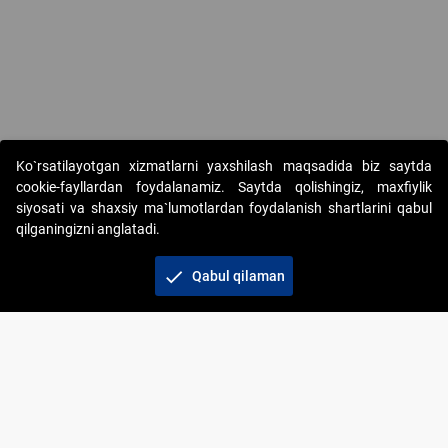
Ko`rsatilayotgan xizmatlarni yaxshilash maqsadida biz saytda
cookie-fayllardan foydalanamiz. Saytda qolishingiz, maxfiylik
siyosati va shaxsiy ma`lumotlardan foydalanish shartlarini qabul
qilganingizni anglatadi.
Copyright © 2017-2026. "Elektron onlayn-auksionlarni
tashkil etish" AJ. Barcha huquqlar himoyalangan
check
Qabul qilaman
To‘lov usullari