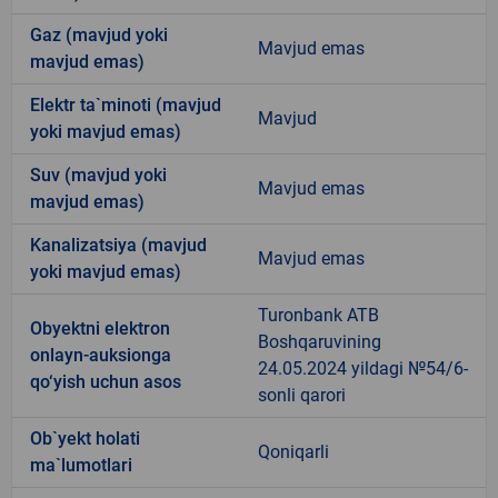
Gaz (mavjud yoki
Mavjud emas
mavjud emas)
Elektr ta`minoti (mavjud
Mavjud
yoki mavjud emas)
Suv (mavjud yoki
Mavjud emas
mavjud emas)
Kanalizatsiya (mavjud
Mavjud emas
yoki mavjud emas)
Turonbank ATB
Obyektni elektron
Boshqaruvining
onlayn-auksionga
24.05.2024 yildagi №54/6-
qo‘yish uchun asos
sonli qarori
Ob`yekt holati
Qoniqarli
ma`lumotlari