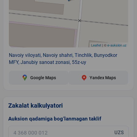
Leaflet
| ©
e-auksion.uz
Navoiy viloyati, Navoiy shahri, Tinchlik, Bunyodkor
MFY, Janubiy sanoat zonasi, 55z-uy
Google Maps
Yandex Maps
Zakalat kalkulyatori
Auksion qadamiga bog‘lanmagan taklif
UZS