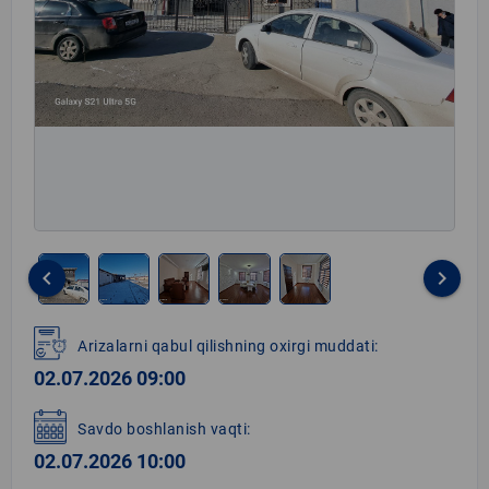
keyboard_arrow_left
keyboard_arrow_right
Item
1
Arizalarni qabul qilishning oxirgi muddati:
of
02.07.2026 09:00
5
Savdo boshlanish vaqti:
02.07.2026 10:00