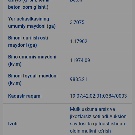
beton, xom g`isht.)
Yer uchastkasining
3,7075
umumiy maydoni (ga)
Binoni qurilish osti
1.17902
maydoni (ga)
Bino umumiy maydoni
11974.09
(kv.m)
Binoni foydali maydoni
9885.21
(kv.m)
Kadastr raqami
19:07:42:02:01:0384/0003
Mulk uskunalarsiz va
jixozlarsiz sotiladi.Auksion
Izoh
savdosida qatnashishdan
oldin mulkni ko'rish