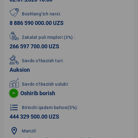
Boshlang‘ich narxi:
8 886 590 000.00 UZS
Zakalat puli miqdori
(3%)
:
266 597 700.00 UZS
Savdo o‘tkazish turi:
Auksion
Savdo o‘tkazish uslubi:
Oshirib borish
format_list_numbered
Birinchi qadam bahosi(5%):
444 329 500.00 UZS
location_on
Manzil: