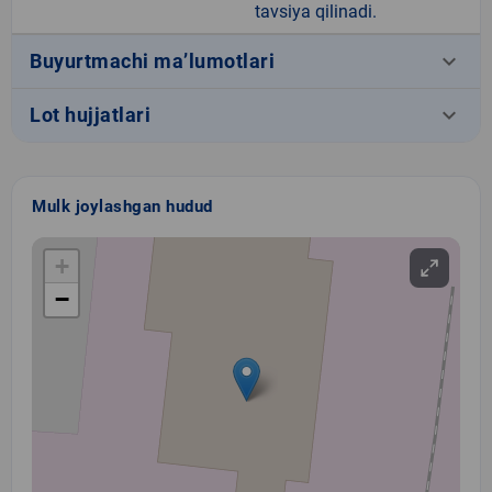
tavsiya qilinadi.
keyboard_arrow_down
Buyurtmachi ma’lumotlari
keyboard_arrow_down
Lot hujjatlari
Mulk joylashgan hudud
+
−