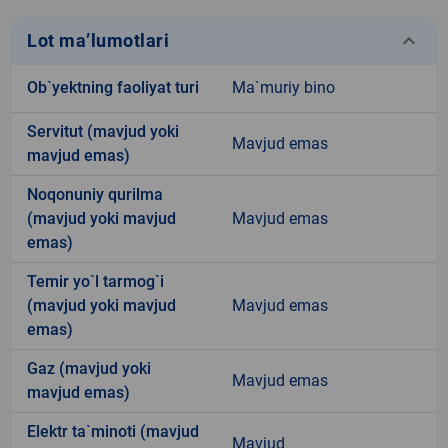
keyboard_arrow_down
Lot ma’lumotlari
Ob`yektning faoliyat turi
Ma`muriy bino
Servitut (mavjud yoki
Mavjud emas
mavjud emas)
Noqonuniy qurilma
(mavjud yoki mavjud
Mavjud emas
emas)
Temir yo`l tarmog`i
(mavjud yoki mavjud
Mavjud emas
emas)
Gaz (mavjud yoki
Mavjud emas
mavjud emas)
Elektr ta`minoti (mavjud
Mavjud