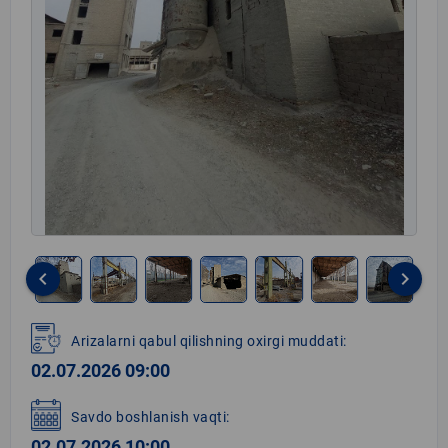
keyboard_arrow_left
keyboard_arrow_right
Item
1
Arizalarni qabul qilishning oxirgi muddati:
of
02.07.2026 09:00
20
Savdo boshlanish vaqti:
02.07.2026 10:00