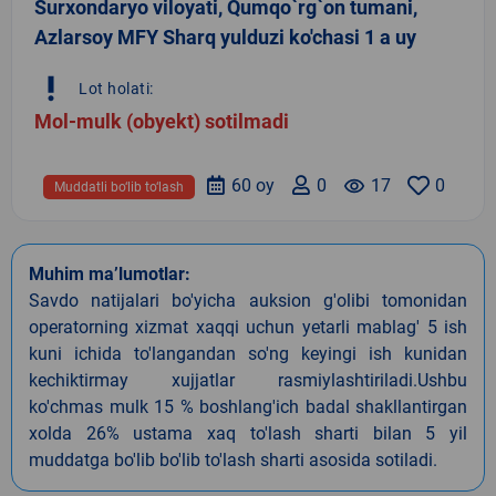
Surxondaryo viloyati, Qumqo`rg`on tumani,
Azlarsoy MFY Sharq yulduzi ko'chasi 1 a uy
priority_high
Lot holati:
Mol-mulk (obyekt) sotilmadi
60 oy
0
remove_red_eye
17
0
Muddatli bo‘lib to‘lash
Muhim ma’lumotlar:
Savdo natijalari bo'yicha auksion g'olibi tomonidan
operatorning xizmat xaqqi uchun yetarli mablag' 5 ish
kuni ichida to'langandan so'ng keyingi ish kunidan
kechiktirmay xujjatlar rasmiylashtiriladi.Ushbu
ko'chmas mulk 15 % boshlang'ich badal shakllantirgan
xolda 26% ustama xaq to'lash sharti bilan 5 yil
muddatga bo'lib bo'lib to'lash sharti asosida sotiladi.