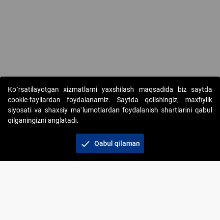
Copyright © 2017-2026. "Elektron onlayn-auksionlarni tashkil etish"
Ko`rsatilayotgan xizmatlarni yaxshilash maqsadida biz saytda
AJ. Barcha huquqlar himoyalangan
cookie-fayllardan foydalanamiz. Saytda qolishingiz, maxfiylik
siyosati va shaxsiy ma`lumotlardan foydalanish shartlarini qabul
qilganingizni anglatadi.
check
Qabul qilaman
+998 71 202-21-11
Veb-saytdagi axborot materiallaridan boshqa
shaxslar foydalanganda jamiyatning korporativ veb-
saytiga majburiy havolalar ko‘rsatilishi kerak