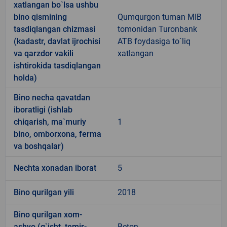
xatlangan bo`lsa ushbu
bino qismining
Qumqurgon tuman MIB
tasdiqlangan chizmasi
tomonidan Turonbank
(kadastr, davlat ijrochisi
ATB foydasiga to`liq
va qarzdor vakili
xatlangan
ishtirokida tasdiqlangan
holda)
Bino necha qavatdan
iboratligi (ishlab
chiqarish, ma`muriy
1
bino, omborxona, ferma
va boshqalar)
Nechta xonadan iborat
5
Bino qurilgan yili
2018
Bino qurilgan xom-
ashyo (g`isht, temir-
Beton