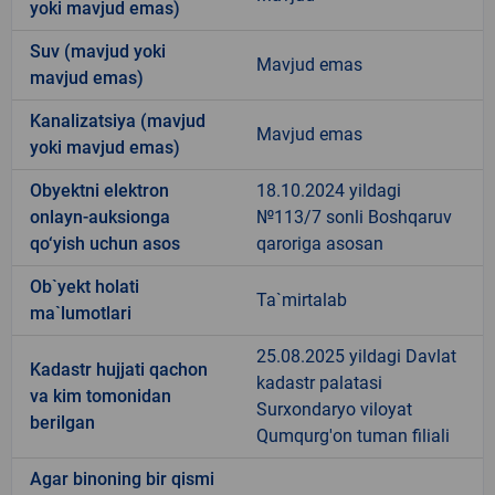
yoki mavjud emas)
Suv (mavjud yoki
Mavjud emas
mavjud emas)
Kanalizatsiya (mavjud
Mavjud emas
yoki mavjud emas)
Obyektni elektron
18.10.2024 yildagi
onlayn-auksionga
№113/7 sonli Boshqaruv
qo‘yish uchun asos
qaroriga asosan
Ob`yekt holati
Ta`mirtalab
ma`lumotlari
25.08.2025 yildagi Davlat
Kadastr hujjati qachon
kadastr palatasi
va kim tomonidan
Surxondaryo viloyat
berilgan
Qumqurg'on tuman filiali
Agar binoning bir qismi