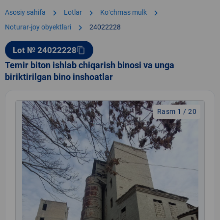
chevron_right
chevron_right
chevron_right
Asosiy sahifa
Lotlar
Koʻchmas mulk
chevron_right
Noturar-joy obyektlari
24022228
Lot № 24022228
content_copy
Temir biton ishlab chiqarish binosi va unga
biriktirilgan bino inshoatlar
Rasm 1 / 20