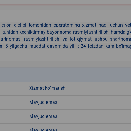
uksion g'olibi tomonidan operatorning xizmat haqi uchun yet
sh kunidan kechiktirmay bayonnoma rasmiylashtirilishi hamda g'
shartnomasi rasmiylashtirilishi va lot qiymati ushbu shartno
smini 5 yilgacha muddat davomida yillik 24 foizdan kam bo'lm
k
Xizmat ko`rsatish
Mavjud emas
Mavjud emas
Mavjud emas