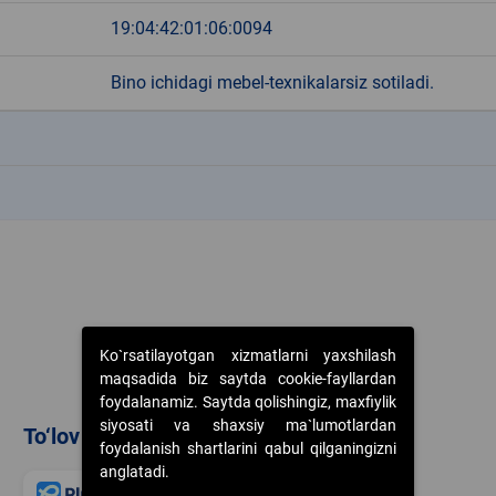
19:04:42:01:06:0094
Bino ichidagi mebel-texnikalarsiz sotiladi.
k
k
Ko`rsatilayotgan xizmatlarni yaxshilash
maqsadida biz saytda cookie-fayllardan
foydalanamiz. Saytda qolishingiz, maxfiylik
siyosati va shaxsiy ma`lumotlardan
To‘lov usullari
foydalanish shartlarini qabul qilganingizni
anglatadi.