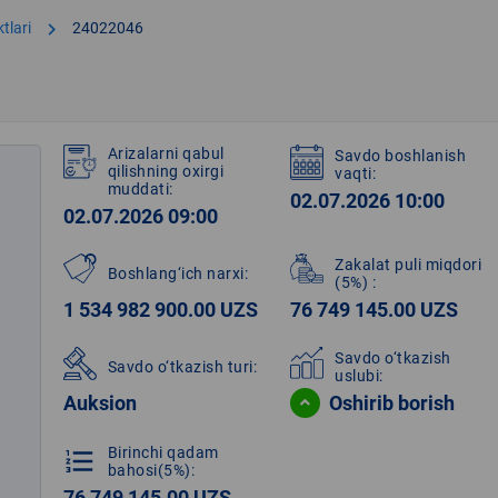
chevron_right
tlari
24022046
Arizalarni qabul
Savdo boshlanish
qilishning oxirgi
vaqti:
muddati:
02.07.2026 10:00
02.07.2026 09:00
Zakalat puli miqdori
Boshlang‘ich narxi:
(5%)
:
1 534 982 900.00 UZS
76 749 145.00 UZS
Savdo o‘tkazish
Savdo o‘tkazish turi:
uslubi:
Auksion
Oshirib borish
Birinchi qadam
format_list_numbered
bahosi(5%):
76 749 145.00 UZS