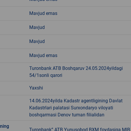
Mavjud emas
Mavjud
Mavjud
Mavjud emas
Turonbank ATB Boshqaruv 24.05.2024yildagi
54/1sonli qarori
Yaxshi
14.06.2024yilda Kadastr agentligining Davlat
Kadastrlari palatasi Surxondaryo viloyati
boshqarmasi Denov tuman filialidan
ining
Turonbank” ATB Yunusobod BXM foydasiga MIB