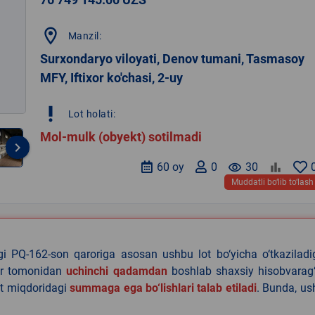
location_on
Manzil:
Surxondaryo viloyati, Denov tumani, Tasmasoy
MFY, Iftixor ko'chasi, 2-uy
priority_high
Lot holati:
Mol-mulk (obyekt) sotilmadi
keyboard_arrow_right
60 oy
0
remove_red_eye
30
Muddatli bo‘lib to‘lash
agi PQ-162-son qaroriga asosan ushbu lot bo‘yicha o‘tkazilad
lar tomonidan
uchinchi qadamdan
boshlab shaxsiy hisobvarag‘
lat miqdoridagi
summaga ega bo‘lishlari talab etiladi
. Bunda, u