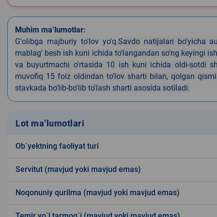
Muhim ma’lumotlar:
G'olibga majburiy to'lov yo'q.
Savdo natijalari bo'yicha a
mablag' besh ish kuni ichida to'langandan so'ng keyingi i
va buyurtmachi o'rtasida 10 ish kuni ichida oldi-sotdi 
muvofiq 15 foiz oldindan to'lov sharti bilan, qolgan qi
stavkada bo'lib-bo'lib to'lash sharti asosida sotiladi.
Lot ma’lumotlari
Ob`yektning faoliyat turi
Servitut (mavjud yoki mavjud emas)
Noqonuniy qurilma (mavjud yoki mavjud emas)
Temir yo`l tarmog`i (mavjud yoki mavjud emas)