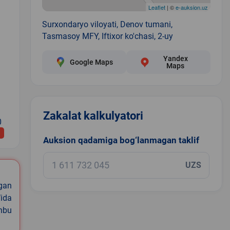
Leaflet
| ©
e-auksion.uz
Surxondaryo viloyati, Denov tumani,
Tasmasoy MFY, Iftixor ko'chasi, 2-uy
Yandex
Google Maps
Maps
Zakalat kalkulyatori
0
Auksion qadamiga bog‘lanmagan taklif
UZS
igan
ida
shbu