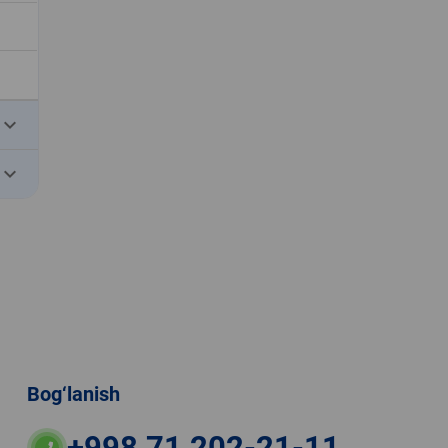
eyboard_arrow_down
eyboard_arrow_down
Bog‘lanish
+998 71 202-21-11