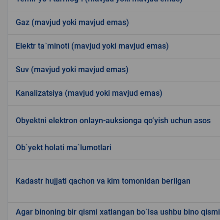
Gaz (mavjud yoki mavjud emas)
Elektr ta`minoti (mavjud yoki mavjud emas)
Suv (mavjud yoki mavjud emas)
Kanalizatsiya (mavjud yoki mavjud emas)
Obyektni elektron onlayn-auksionga qo‘yish uchun asos
Ob`yekt holati ma`lumotlari
Kadastr hujjati qachon va kim tomonidan berilgan
Agar binoning bir qismi xatlangan bo`lsa ushbu bino qism