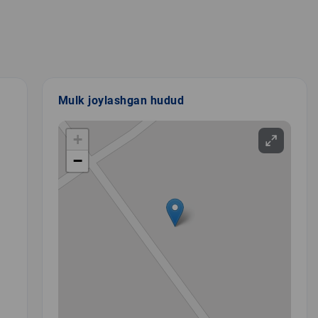
Mulk joylashgan hudud
+
−