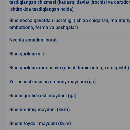
tasdiqlangan chizmasi (kadastr, davlat ijrochisi va qarzdor
ishtirokida tasdiqlangan holda)
Bino necha qavatdan iboratligi (ishlab chiqarish, ma`muriy
omborxona, ferma va boshqalar)
Nechta xonadan iborat
Bino qurilgan yili
Bino qurilgan xom-ashyo (g`isht, temir-beton, xom g`isht.)
Yer uchastkasining umumiy maydoni (ga)
Binoni qurilish osti maydoni (ga)
Bino umumiy maydoni (kv.m)
Binoni foydali maydoni (kv.m)