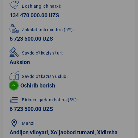
Boshlang‘ich narxi:
134 470 000.00 UZS
Zakalat puli miqdori
(5%)
:
6 723 500.00 UZS
Savdo o‘tkazish turi:
Auksion
Savdo o‘tkazish uslubi:
Oshirib borish
format_list_numbered
Birinchi qadam bahosi(5%):
6 723 500.00 UZS
location_on
Manzil:
Andijon viloyati, Xo`jaobod tumani, Xidirsha