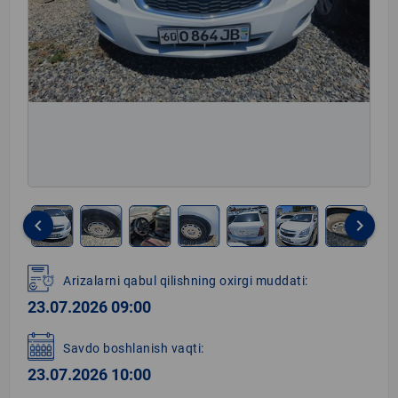
keyboard_arrow_left
keyboard_arrow_right
Item
1
Arizalarni qabul qilishning oxirgi muddati:
of
23.07.2026 09:00
12
Savdo boshlanish vaqti:
23.07.2026 10:00