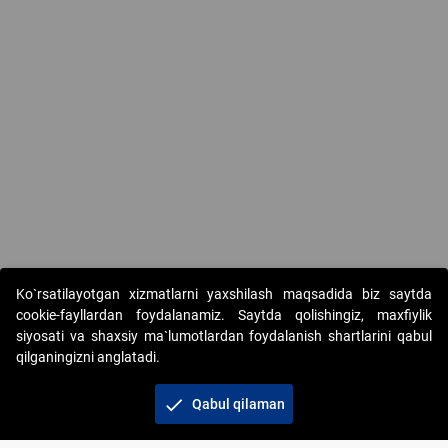
Ko`rsatilayotgan xizmatlarni yaxshilash maqsadida biz saytda
cookie-fayllardan foydalanamiz. Saytda qolishingiz, maxfiylik
siyosati va shaxsiy ma`lumotlardan foydalanish shartlarini qabul
qilganingizni anglatadi.
Copyright © 2017-2026. "Elektron onlayn-auksionlarni
tashkil etish" AJ. Barcha huquqlar himoyalangan
check
Qabul qilaman