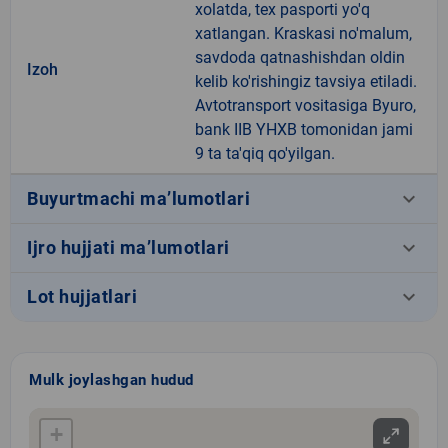
xolatda, tex pasporti yo'q
xatlangan. Kraskasi no'malum,
savdoda qatnashishdan oldin
Izoh
kelib ko'rishingiz tavsiya etiladi.
Avtotransport vositasiga Byuro,
bank IIB YHXB tomonidan jami
9 ta ta'qiq qo'yilgan.
keyboard_arrow_down
Buyurtmachi ma’lumotlari
keyboard_arrow_down
Ijro hujjati ma’lumotlari
keyboard_arrow_down
Lot hujjatlari
Mulk joylashgan hudud
+