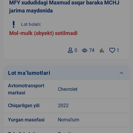
MFY xududidagi Maxmud asqar baraka MCHJ
jarima maydonida
priority_high
Lot holati:
Mol-mulk (obyekt) sotilmadi
0
remove_red_eye
74
1
keyboard_arrow_down
Lot ma’lumotlari
Avtomotransport
Chevrolet
markasi
Chiqarilgan yili
2022
Yurgan masofasi
Noma'lum