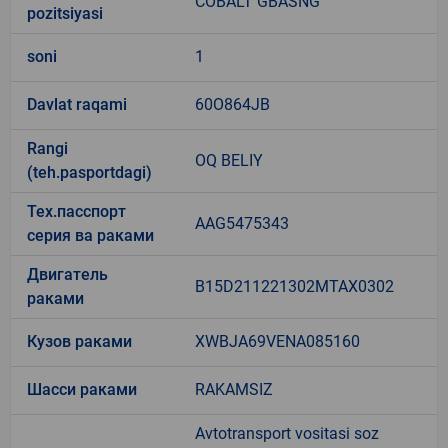
COBALT GBASNG
pozitsiyasi
soni
1
Davlat raqami
60O864JB
Rangi
OQ BELIY
(teh.pasportdagi)
Тех.пасспорт
AAG5475343
серия ва раками
Двигатель
B15D211221302MTAX0302
раками
Кузов раками
XWBJA69VENA085160
Шасси раками
RAKAMSIZ
Avtotransport vositasi soz