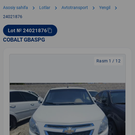
chevron_right
chevron_right
chevron_right
chevron_right
Asosiy sahifa
Lotlar
Avtotransport
Yengil
24021876
Lot № 24021876
content_copy
COBALT GBASPG
Rasm 1 / 12