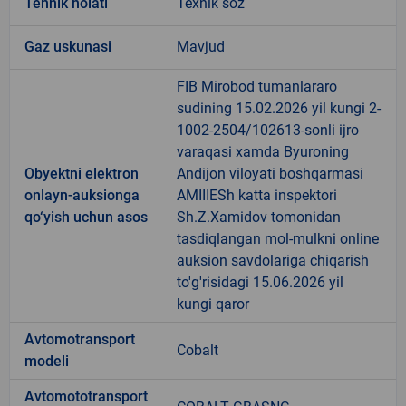
Tehnik holati
Texnik soz
Gaz uskunasi
Mavjud
FIB Mirobod tumanlararo
sudining 15.02.2026 yil kungi 2-
1002-2504/102613-sonli ijro
varaqasi xamda Byuroning
Obyektni elektron
Andijon viloyati boshqarmasi
onlayn-auksionga
AMIIIESh katta inspektori
qo‘yish uchun asos
Sh.Z.Xamidov tomonidan
tasdiqlangan mol-mulkni online
auksion savdolariga chiqarish
to'g'risidagi 15.06.2026 yil
kungi qaror
Avtomotransport
Cobalt
modeli
Avtomototransport