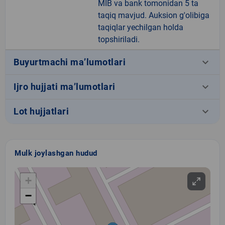
MIB va bank tomonidan 5 ta
taqiq mavjud. Auksion g'olibiga
taqiqlar yechilgan holda
topshiriladi.
keyboard_arrow_down
Buyurtmachi ma’lumotlari
keyboard_arrow_down
Ijro hujjati ma’lumotlari
keyboard_arrow_down
Lot hujjatlari
Mulk joylashgan hudud
+
−