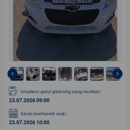
keyboard_arrow_left
keyboard_arrow_right
Item
1
Arizalarni qabul qilishning oxirgi muddati:
of
23.07.2026 09:00
8
Savdo boshlanish vaqti:
23.07.2026 10:00