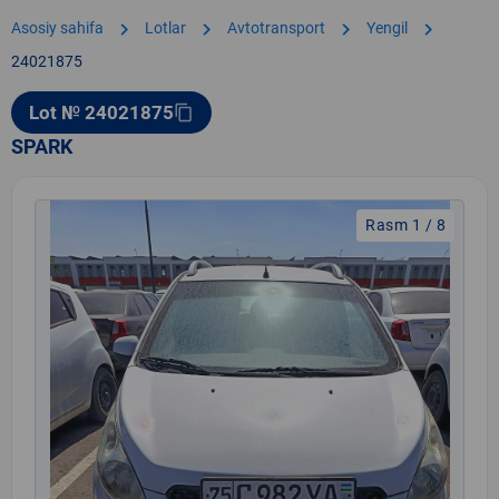
chevron_right
chevron_right
chevron_right
chevron_right
Asosiy sahifa
Lotlar
Avtotransport
Yengil
24021875
Lot № 24021875
content_copy
SPARK
Rasm 1 / 8