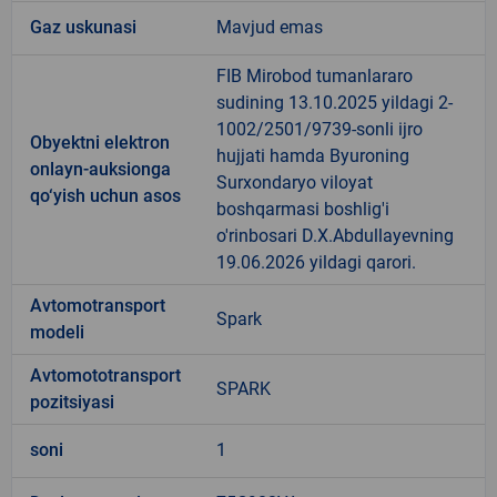
Gaz uskunasi
Mavjud emas
FIB Mirobod tumanlararo
sudining 13.10.2025 yildagi 2-
1002/2501/9739-sonli ijro
Obyektni elektron
hujjati hamda Byuroning
onlayn-auksionga
Surxondaryo viloyat
qo‘yish uchun asos
boshqarmasi boshlig'i
o'rinbosari D.X.Abdullayevning
19.06.2026 yildagi qarori.
Avtomotransport
Spark
modeli
Avtomototransport
SPARK
pozitsiyasi
soni
1