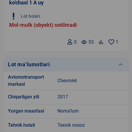
ko'chasi 1 A uy
priority_high
Lot holati:
Mol-mulk (obyekt) sotilmadi
0
remove_red_eye
53
1
keyboard_arrow_down
Lot ma’lumotlari
Avtomotransport
Chevrolet
markasi
Chiqarilgan yili
2017
Yurgan masofasi
Noma'lum
Tehnik holati
Texnik nosoz