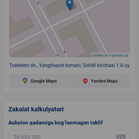
Leaflet
| ©
e-auksion.uz
Toshkent sh., Yangihayot tumani, Sofdil ko'chasi 1 A uy
Google Maps
Yandex Maps
Zakalat kalkulyatori
Auksion qadamiga bog‘lanmagan taklif
UZS