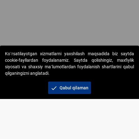
Ko`rsatilayotgan xizmatlarni yaxshilash maqsadida biz saytda
cookie-fayllardan foydalanamiz. Saytda qolishingiz, maxfiylik
siyosati va shaxsiy ma`lumotlardan foydalanish shartlarini qabul
qilganingizni anglatadi.
Copyright © 2017-2026. "Elektron onlayn-auksionlarni
tashkil etish" AJ. Barcha huquqlar himoyalangan
check
Qabul qilaman
To‘lov usullari