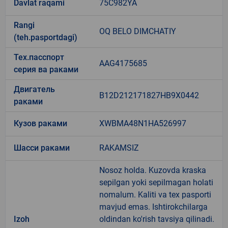
Davlat raqami
75C982YA
Rangi
OQ BELO DIMCHATIY
(teh.pasportdagi)
Тех.пасспорт
AAG4175685
серия ва раками
Двигатель
B12D212171827HB9X0442
раками
Кузов раками
XWBMA48N1HA526997
Шасси раками
RAKAMSIZ
Nosoz holda. Kuzovda kraska
sepilgan yoki sepilmagan holati
nomalum. Kaliti va tex pasporti
mavjud emas. Ishtirokchilarga
Izoh
oldindan ko'rish tavsiya qilinadi.