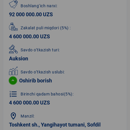
Boshlang‘ich narxi:
92 000 000.00 UZS
Zakalat puli miqdori
(5%)
:
4 600 000.00 UZS
Savdo o‘tkazish turi:
Auksion
Savdo o‘tkazish uslubi:
Oshirib borish
format_list_numbered
Birinchi qadam bahosi(5%):
4 600 000.00 UZS
location_on
Manzil:
Toshkent sh., Yangihayot tumani, Sofdil