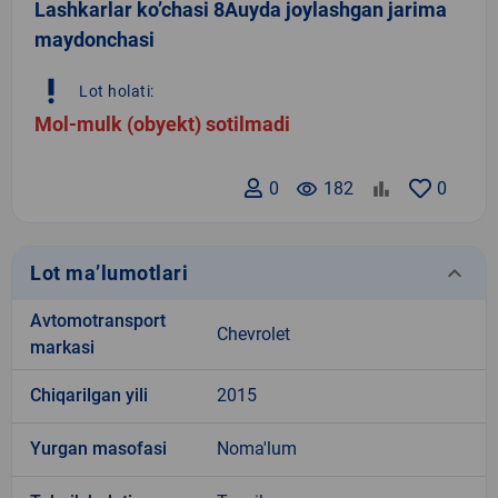
Lashkarlar ko’chasi 8Auyda joylashgan jarima
maydonchasi
priority_high
Lot holati:
Mol-mulk (obyekt) sotilmadi
0
remove_red_eye
182
0
keyboard_arrow_down
Lot ma’lumotlari
Avtomotransport
Chevrolet
markasi
Chiqarilgan yili
2015
Yurgan masofasi
Noma'lum