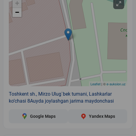
+
−
Leaflet
| ©
e-auksion.uz
Toshkent sh., Mirzo Ulug`bek tumani, Lashkarlar
ko’chasi 8Auyda joylashgan jarima maydonchasi
Google Maps
Yandex Maps