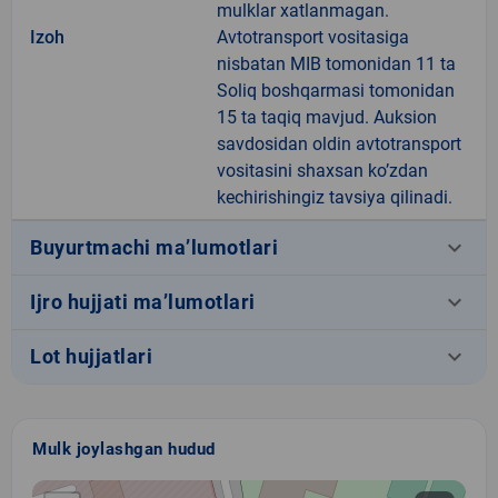
mulklar xatlanmagan.
Izoh
Avtotransport vositasiga
nisbatan MIB tomonidan 11 ta
Soliq boshqarmasi tomonidan
15 ta taqiq mavjud. Auksion
savdosidan oldin avtotransport
vositasini shaxsan ko’zdan
kechirishingiz tavsiya qilinadi.
keyboard_arrow_down
Buyurtmachi ma’lumotlari
keyboard_arrow_down
Ijro hujjati ma’lumotlari
keyboard_arrow_down
Lot hujjatlari
Mulk joylashgan hudud