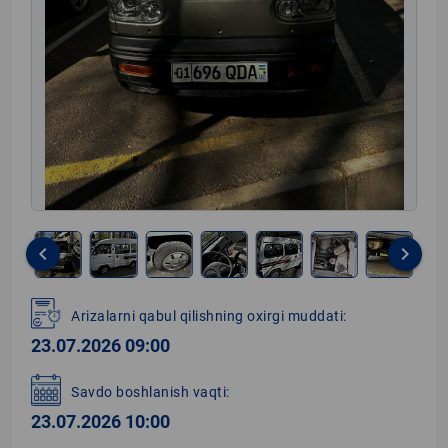
keyboard_arrow_left
keyboard_arrow_right
Item
1
Arizalarni qabul qilishning oxirgi muddati:
of
23.07.2026 09:00
9
Savdo boshlanish vaqti:
23.07.2026 10:00