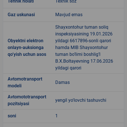
Tehnik holati
Texnik soz
Gaz uskunasi
Mavjud emas
Shayxontohur tuman soliq
inspeksiyasining 19.01.2026
Obyektni elektron
yildagi 6617896-sonli qarori
onlayn-auksionga
hamda MIB Shayxontohur
qo‘yish uchun asos
tuman bo’limi boshlig’I
B.X.Boltayevning 17.06.2026
yildagi qarori
Avtomotransport
Damas
modeli
Avtomototransport
yengil yo'lovchi tashuvchi
pozitsiyasi
soni
1