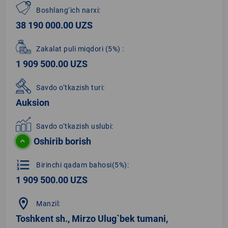
Boshlang‘ich narxi:
38 190 000.00 UZS
Zakalat puli miqdori
(5%)
:
1 909 500.00 UZS
Savdo o‘tkazish turi:
Auksion
Savdo o‘tkazish uslubi:
Oshirib borish
format_list_numbered
Birinchi qadam bahosi(5%):
1 909 500.00 UZS
location_on
Manzil:
Toshkent sh., Mirzo Ulug`bek tumani,