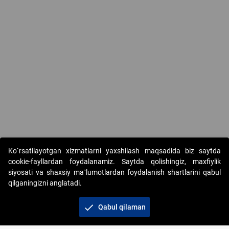
Ko`rsatilayotgan xizmatlarni yaxshilash maqsadida biz saytda
cookie-fayllardan foydalanamiz. Saytda qolishingiz, maxfiylik
siyosati va shaxsiy ma`lumotlardan foydalanish shartlarini qabul
qilganingizni anglatadi.
Copyright © 2017-2026. "Elektron onlayn-auksionlarni
tashkil etish" AJ. Barcha huquqlar himoyalangan
check
Qabul qilaman