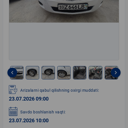
keyboard_arrow_left
keyboard_arrow_right
Item
1
Arizalarni qabul qilishning oxirgi muddati:
of
23.07.2026 09:00
12
Savdo boshlanish vaqti:
23.07.2026 10:00