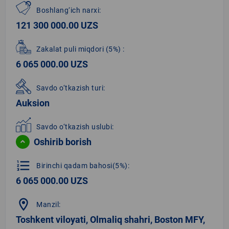
Boshlang‘ich narxi:
121 300 000.00 UZS
Zakalat puli miqdori
(5%)
:
6 065 000.00 UZS
Savdo o‘tkazish turi:
Auksion
Savdo o‘tkazish uslubi:
Oshirib borish
format_list_numbered
Birinchi qadam bahosi(5%):
6 065 000.00 UZS
location_on
Manzil:
Toshkent viloyati, Olmaliq shahri, Boston MFY,