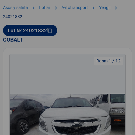
chevron_right
chevron_right
chevron_right
chevron_right
Asosiy sahifa
Lotlar
Avtotransport
Yengil
24021832
Lot № 24021832
content_copy
COBALT
Rasm 1 / 12