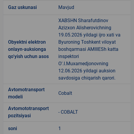
Gaz uskunasi
Mavjud
XABSHN Sharafutdinov
Azizxon Alisherovichning
19.05.2026 yildagi ijro xati va
Obyektni elektron
Byuroning Toshkent viloyat
onlayn-auksionga
boshqarmasi AMIIIESh katta
qo‘yish uchun asos
inspektori
O'.I.Muxamedjonovning
12.06.2026 yildagi auksion
savdosiga chiqarish qarori.
Avtomotransport
Cobalt
modeli
Avtomototransport
- COBALT
pozitsiyasi
soni
1