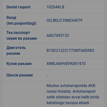
Davlat raqami
10Z646LB
Rangi
OQ BELO DIMCHATIY
(teh.pasportdagi)
Тех.пасспорт
AAG7692132
серия ва раками
Двигатель
B15D212231772MTAX0583
раками
Кузов раками
XWBJA69VEPA097470
Шасси раками
-
Mazkur avtotransportda AKB
nosoz holatda. Avtotransport
sotib olishdan avval kelib ko’rib
ketishingiz tavsiya etiladi.