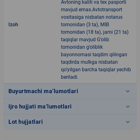
Avtoning kaliti va tex pasporti
mavjud emas.Avtotransport
vositasiga nisbatan notarus
Izoh
tomonidan (3 ta), MIB
tomonidan (18 ta), jami (21 ta)
taqiqlar mavjud G’olib
tomonidan g’oliblik
bayonnomasi taqdim qilingan
taqdirda mulkga nisbatan
qo’yilgan barcha taqiqlar yechib
beriladi.
keyboard_arrow_down
Buyurtmachi ma’lumotlari
keyboard_arrow_down
Ijro hujjati ma’lumotlari
keyboard_arrow_down
Lot hujjatlari