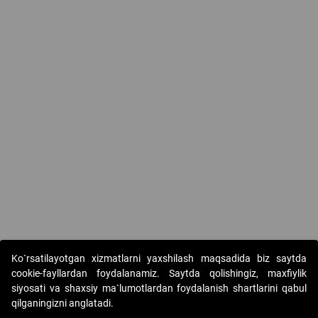
Ko`rsatilayotgan xizmatlarni yaxshilash maqsadida biz saytda
cookie-fayllardan foydalanamiz. Saytda qolishingiz, maxfiylik
siyosati va shaxsiy ma`lumotlardan foydalanish shartlarini qabul
qilganingizni anglatadi.
Copyright © 2017-2026. "Elektron onlayn-auksionlarni