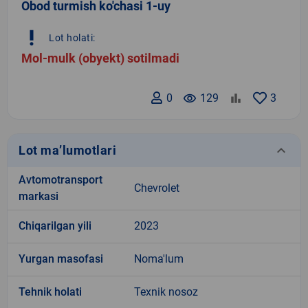
Obod turmish ko'chasi 1-uy
priority_high
Lot holati:
Mol-mulk (obyekt) sotilmadi
0
remove_red_eye
129
3
keyboard_arrow_down
Lot ma’lumotlari
Avtomotransport
Chevrolet
markasi
Chiqarilgan yili
2023
Yurgan masofasi
Noma'lum
Tehnik holati
Texnik nosoz