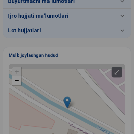
keyboard_arrow_down
Buyurtmachi ma’lumotlari
keyboard_arrow_down
Ijro hujjati ma’lumotlari
keyboard_arrow_down
Lot hujjatlari
Mulk joylashgan hudud
+
−