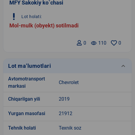
MFY Sakokiy ko`chasi
priority_high
Lot holati:
Mol-mulk (obyekt) sotilmadi
0
remove_red_eye
110
0
keyboard_arrow_down
Lot ma’lumotlari
Avtomotransport
Chevrolet
markasi
Chiqarilgan yili
2019
Yurgan masofasi
21912
Tehnik holati
Texnik soz