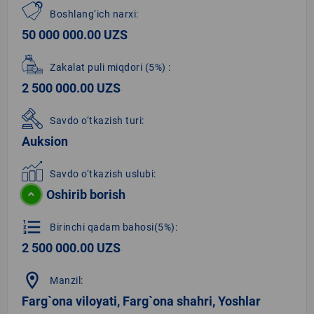
Boshlang‘ich narxi:
50 000 000.00 UZS
Zakalat puli miqdori
(5%)
:
2 500 000.00 UZS
Savdo o‘tkazish turi:
Auksion
Savdo o‘tkazish uslubi:
Oshirib borish
format_list_numbered
Birinchi qadam bahosi(5%):
2 500 000.00 UZS
location_on
Manzil:
Farg`ona viloyati, Farg`ona shahri, Yoshlar