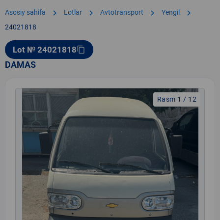
chevron_right
chevron_right
chevron_right
chevron_right
Asosiy sahifa
Lotlar
Avtotransport
Yengil
24021818
Lot № 24021818
content_copy
DAMAS
Rasm 1 / 12