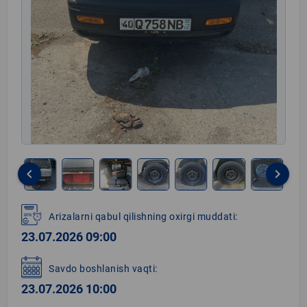
keyboard_arrow_left
keyboard_arrow_right
Item
1
Arizalarni qabul qilishning oxirgi muddati:
of
23.07.2026 09:00
12
Savdo boshlanish vaqti:
23.07.2026 10:00