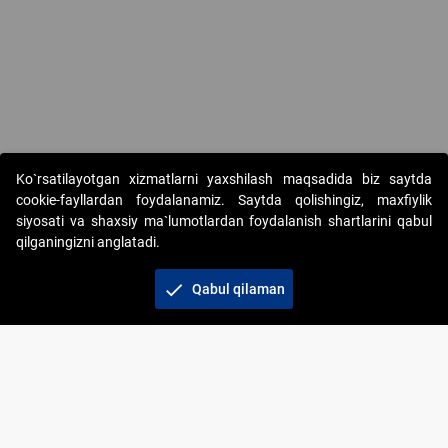
Copyright © 2017-2026. "Elektron onlayn-auksionlarni tashkil etish"
Ko`rsatilayotgan xizmatlarni yaxshilash maqsadida biz saytda
AJ. Barcha huquqlar himoyalangan
cookie-fayllardan foydalanamiz. Saytda qolishingiz, maxfiylik
siyosati va shaxsiy ma`lumotlardan foydalanish shartlarini qabul
qilganingizni anglatadi.
check
Qabul qilaman
+998 71 202-21-11
Veb-saytdagi axborot materiallaridan boshqa
shaxslar foydalanganda jamiyatning korporativ veb-
saytiga majburiy havolalar ko‘rsatilishi kerak