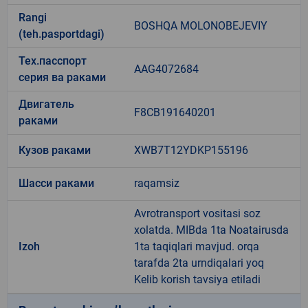
Rangi
BOSHQA MOLONOBEJEVIY
(teh.pasportdagi)
Тех.пасспорт
AAG4072684
серия ва раками
Двигатель
F8CB191640201
раками
Кузов раками
XWB7T12YDKP155196
Шасси раками
raqamsiz
Avrotransport vositasi soz
xolatda. MIBda 1ta Noatairusda
Izoh
1ta taqiqlari mavjud. orqa
tarafda 2ta urndiqalari yoq
Kelib korish tavsiya etiladi