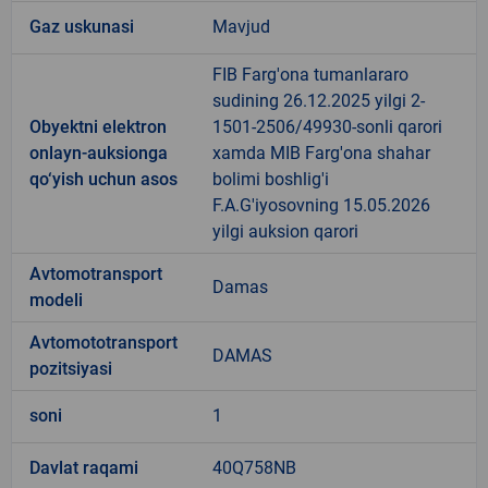
Gaz uskunasi
Mavjud
FIB Farg'ona tumanlararo
sudining 26.12.2025 yilgi 2-
Obyektni elektron
1501-2506/49930-sonli qarori
onlayn-auksionga
xamda MIB Farg'ona shahar
qo‘yish uchun asos
bolimi boshlig'i
F.A.G'iyosovning 15.05.2026
yilgi auksion qarori
Avtomotransport
Damas
modeli
Avtomototransport
DAMAS
pozitsiyasi
soni
1
Davlat raqami
40Q758NB