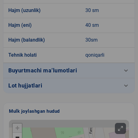
Hajm (uzunlik)
30 sm
Hajm (eni)
40 sm
Hajm (balandlik)
30sm
Tehnik holati
qoniqarli
keyboard_arrow_down
Buyurtmachi ma’lumotlari
keyboard_arrow_down
Lot hujjatlari
Mulk joylashgan hudud
+
−