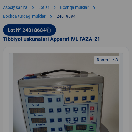
chevron_right
chevron_right
chevron_right
Asosiy sahifa
Lotlar
Boshqa mulklar
chevron_right
Boshqa turdagi mulklar
24018684
Lot № 24018684
content_copy
Tibbiyot uskunalari Apparat IVL FAZA-21
Rasm 1 / 3