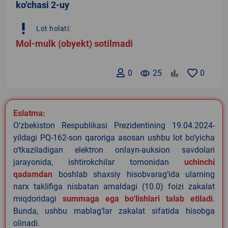
ko‘chasi 2-uy
priority_high
Lot holati:
Mol-mulk (obyekt) sotilmadi
0
remove_red_eye
25
0
Eslatma:
O‘zbekiston Respublikasi Prezidentining 19.04.2024-
yildagi PQ-162-son qaroriga asosan ushbu lot bo‘yicha
o‘tkaziladigan elektron onlayn-auksion savdolari
jarayonida, ishtirokchilar tomonidan
uchinchi
qadamdan
boshlab shaxsiy hisobvarag‘ida ularning
narx taklifiga nisbatan amaldagi (10.0) foizi zakalat
miqdoridagi
summaga ega bo‘lishlari talab etiladi
.
Bunda, ushbu mablag‘lar zakalat sifatida hisobga
olinadi.