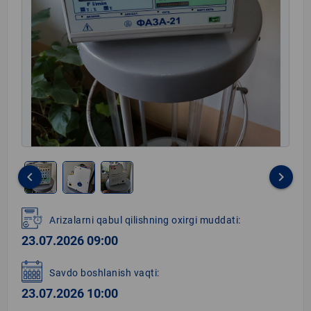
keyboard_arrow_left
keyboard_arrow_right
Item
1
Arizalarni qabul qilishning oxirgi muddati:
of
23.07.2026 09:00
3
Savdo boshlanish vaqti:
23.07.2026 10:00