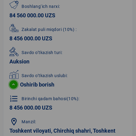
Boshlang‘ich narxi:
84 560 000.00 UZS
Zakalat puli miqdori
(10%)
:
8 456 000.00 UZS
Savdo o‘tkazish turi:
Auksion
Savdo o‘tkazish uslubi:
Oshirib borish
format_list_numbered
Birinchi qadam bahosi(10%):
8 456 000.00 UZS
location_on
Manzil:
Toshkent viloyati, Chirchiq shahri, Toshkent