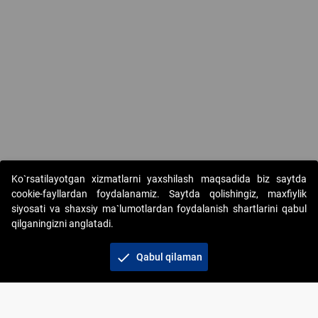
Ko`rsatilayotgan xizmatlarni yaxshilash maqsadida biz saytda
cookie-fayllardan foydalanamiz. Saytda qolishingiz, maxfiylik
siyosati va shaxsiy ma`lumotlardan foydalanish shartlarini qabul
qilganingizni anglatadi.
Copyright © 2017-2026. "Elektron onlayn-auksionlarni
tashkil etish" AJ. Barcha huquqlar himoyalangan
check
Qabul qilaman