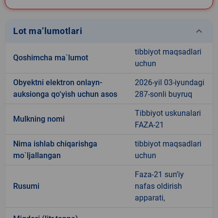
keyboard_arrow_down
Lot ma’lumotlari
tibbiyot maqsadlari
Qoshimcha ma`lumot
uchun
Obyektni elektron onlayn-
2026-yil 03-iyundagi
auksionga qo‘yish uchun asos
287-sonli buyruq
Tibbiyot uskunalari
Mulkning nomi
FAZA-21
Nima ishlab chiqarishga
tibbiyot maqsadlari
mo`ljallangan
uchun
Faza-21 sun’iy
Rusumi
nafas oldirish
apparati,