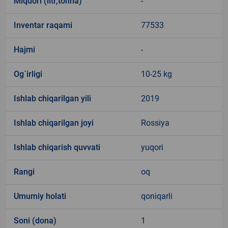
Miqdori (litr,tonna)
-
Inventar raqami
77533
Hajmi
-
Og`irligi
10-25 kg
Ishlab chiqarilgan yili
2019
Ishlab chiqarilgan joyi
Rossiya
Ishlab chiqarish quvvati
yuqori
Rangi
oq
Umumiy holati
qoniqarli
Soni (dona)
1