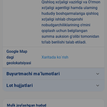
Qishloq xo‘jaligi vazirligi va O‘rmon
xo‘jaligi agentligi hamda ularning
hududiy boshqarmalariga qishloq
xo‘jaligi ishlab chiqarishi
nobudgarchiliklarining o‘rnini
qoplash uchun belgilangan
summa auksion g'olibi tomonidan
to'lab berilishi talab etiladi.
Google Map
dagi
Xaritada ko`rish
geolokatsiyasi
keyboard_arrow_down
Buyurtmachi ma’lumotlari
keyboard_arrow_down
Lot hujjatlari
Mulk joylashgan hudud