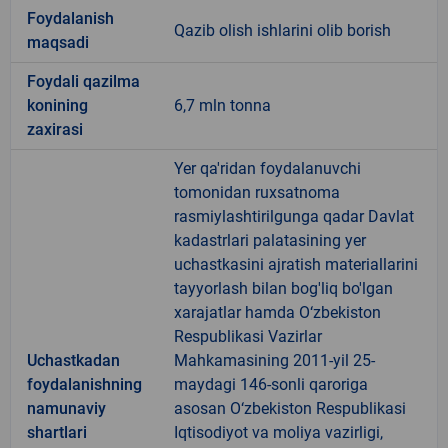
Foydalanish
Qazib olish ishlarini olib borish
maqsadi
Foydali qazilma
konining
6,7 mln tonna
zaxirasi
Yer qa'ridan foydalanuvchi
tomonidan ruxsatnoma
rasmiylashtirilgunga qadar Davlat
kadastrlari palatasining yer
uchastkasini ajratish materiallarini
tayyorlash bilan bog'liq bo'lgan
xarajatlar hamda O‘zbekiston
Respublikasi Vazirlar
Uchastkadan
Mahkamasining 2011-yil 25-
foydalanishning
maydagi 146-sonli qaroriga
namunaviy
asosan O‘zbekiston Respublikasi
shartlari
Iqtisodiyot va moliya vazirligi,