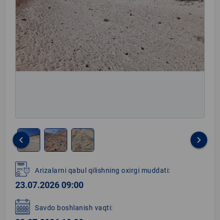
keyboard_arrow_left
keyboard_arrow_right
Item
1
Arizalarni qabul qilishning oxirgi muddati:
of
23.07.2026 09:00
3
Savdo boshlanish vaqti: