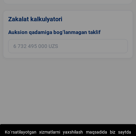
Zakalat kalkulyatori
Auksion qadamiga bog‘lanmagan taklif
Copyright © 2017-2026. "Elektron onlayn-auksionlarni tashkil etish"
Ko`rsatilayotgan xizmatlarni yaxshilash maqsadida biz saytda