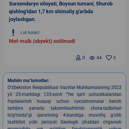
Surxondaryo viloyati, Boysun tumani, Shurob
qishlog'idan 1,7 km shimoliy g'arbda
joylashgan.
priority_high
Lot holati:
Mol-mulk (obyekt) sotilmadi
0
remove_red_eye
44
0
Muhim ma’lumotlar:
O‘zbekiston Respublikasi Vazirlar Mahkamasining 2022
yil 25-martdagi 133-sonli “Yer qa’ri uchastkalaridan
foydalanish huquqi uchun ruxsatnomalar berish
tartibini yanada takomillashtirish chora-tadbirlari
to‘g‘risida”gi qarorining 4-bandiga muvofiq g'olib
tashkilot yoki jamiyat Geologik jihatdan o‘rganish
maqsadida yer qa’ridan foydalanganlik uchun