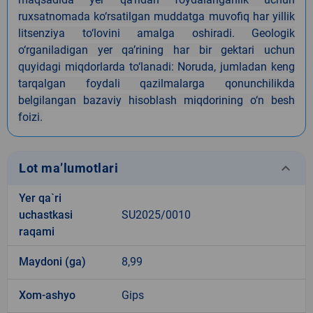
ruxsatnomada ko‘rsatilgan muddatga muvofiq har yillik
litsenziya to‘lovini amalga oshiradi. Geologik
o‘rganiladigan yer qa’rining har bir gektari uchun
quyidagi miqdorlarda to‘lanadi: Noruda, jumladan keng
tarqalgan foydali qazilmalarga qonunchilikda
belgilangan bazaviy hisoblash miqdorining o‘n besh
foizi.
keyboard_arrow_down
Lot ma’lumotlari
Yer qa`ri
uchastkasi
SU2025/0010
raqami
Maydoni (ga)
8,99
Xom-ashyo
Gips