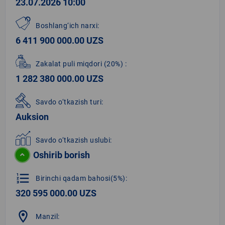
23.07.2026 10:00
Boshlang‘ich narxi:
6 411 900 000.00 UZS
Zakalat puli miqdori
(20%)
:
1 282 380 000.00 UZS
Savdo o‘tkazish turi:
Auksion
Savdo o‘tkazish uslubi:
Oshirib borish
format_list_numbered
Birinchi qadam bahosi(5%):
320 595 000.00 UZS
location_on
Manzil: