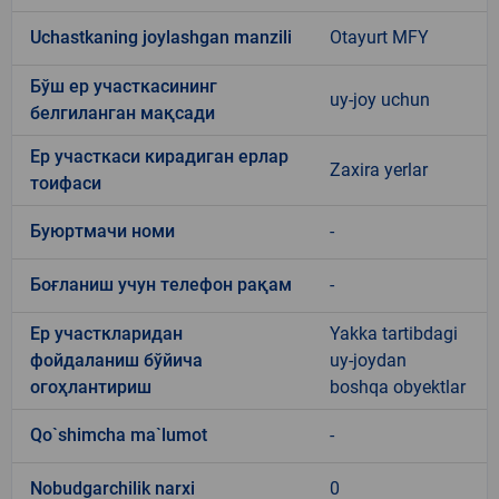
Uchastkaning joylashgan manzili
Otayurt MFY
Бўш ер участкасининг
uy-joy uchun
белгиланган мақсади
Ер участкаси кирадиган ерлар
Zaxira yerlar
тоифаси
Буюртмачи номи
-
Боғланиш учун телефон рақам
-
Ер участкларидан
Yakka tartibdagi
фойдаланиш бўйича
uy-joydan
огоҳлантириш
boshqa obyektlar
Qo`shimcha ma`lumot
-
Nobudgarchilik narxi
0