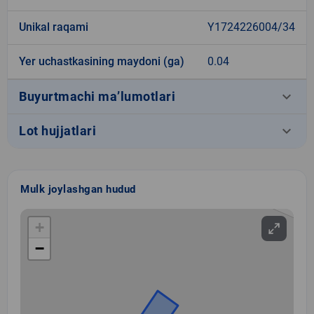
Unikal raqami
Y1724226004/34
Yer uchastkasining maydoni (ga)
0.04
keyboard_arrow_down
Buyurtmachi ma’lumotlari
keyboard_arrow_down
Lot hujjatlari
Mulk joylashgan hudud
+
−