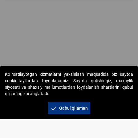
Copyright © 2017-2026. "Elektron onlayn-auksionlarni tashkil etish"
Ko`rsatilayotgan xizmatlarni yaxshilash maqsadida biz saytda
AJ. Barcha huquqlar himoyalangan
cookie-fayllardan foydalanamiz. Saytda qolishingiz, maxfiylik
siyosati va shaxsiy ma`lumotlardan foydalanish shartlarini qabul
qilganingizni anglatadi.
check
Qabul qilaman
+998 71 202-21-11
Veb-saytdagi axborot materiallaridan boshqa