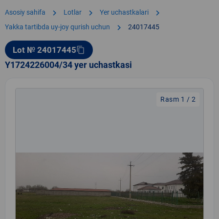
chevron_right
chevron_right
chevron_right
Asosiy sahifa
Lotlar
Yer uchastkalari
chevron_right
Yakka tartibda uy-joy qurish uchun
24017445
Lot № 24017445
content_copy
Y1724226004/34 yer uchastkasi
Rasm 1 / 2