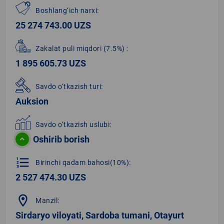
Boshlang‘ich narxi:
25 274 743.00 UZS
Zakalat puli miqdori
(7.5%)
:
1 895 605.73 UZS
Savdo o‘tkazish turi:
Auksion
Savdo o‘tkazish uslubi:
Oshirib borish
format_list_numbered
Birinchi qadam bahosi(10%):
2 527 474.30 UZS
location_on
Manzil:
Sirdaryo viloyati, Sardoba tumani, Otayurt