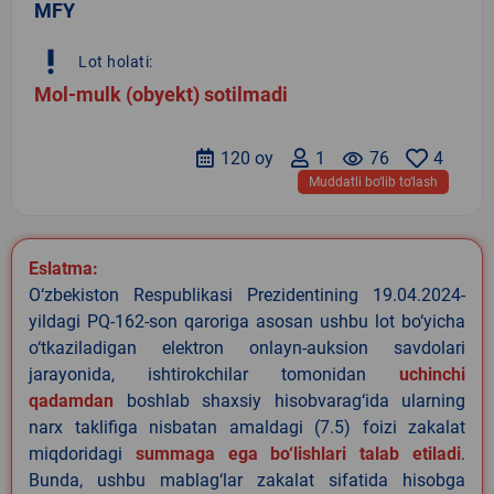
MFY
priority_high
Lot holati:
Mol-mulk (obyekt) sotilmadi
120 oy
1
remove_red_eye
76
4
Muddatli bo‘lib to‘lash
Eslatma:
O‘zbekiston Respublikasi Prezidentining 19.04.2024-
yildagi PQ-162-son qaroriga asosan ushbu lot bo‘yicha
o‘tkaziladigan elektron onlayn-auksion savdolari
jarayonida, ishtirokchilar tomonidan
uchinchi
qadamdan
boshlab shaxsiy hisobvarag‘ida ularning
narx taklifiga nisbatan amaldagi (7.5) foizi zakalat
miqdoridagi
summaga ega bo‘lishlari talab etiladi
.
Bunda, ushbu mablag‘lar zakalat sifatida hisobga