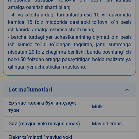
amalga oshirish sharti bilan;
- 4- va 5-toifalardagi tumanlarda esa 10 yil davomida
kamida 15 foiz miqdorida dastlabki to`lovni o`n besh
ish kunida amalga oshirish sharti bilan;
- barcha turdagi yer uchastkalarining qiymati o`n besh
ish kunida to`liq to`langan taqdirda, jami summaga
nisbatan 20 foiz chegirma berilishi, bunda boshlang`ich
narxi 50 foizdan ortiqqa pasaytirilgan holda realizatsiya
qilingan yer uchastkalari mustasno.
keyboard_arrow_down
Lot ma’lumotlari
Ер участкасига бўлган ҳуқуқ
Mulk
тури
Gaz (mavjud yoki mavjud emas)
Mavjud emas
Elektr ta`minoti (mavjud yoki