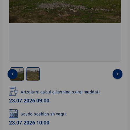
keyboard_arrow_left
keyboard_arrow_right
Item
1
Arizalarni qabul qilishning oxirgi muddati:
of
23.07.2026 09:00
2
Savdo boshlanish vaqti:
23.07.2026 10:00