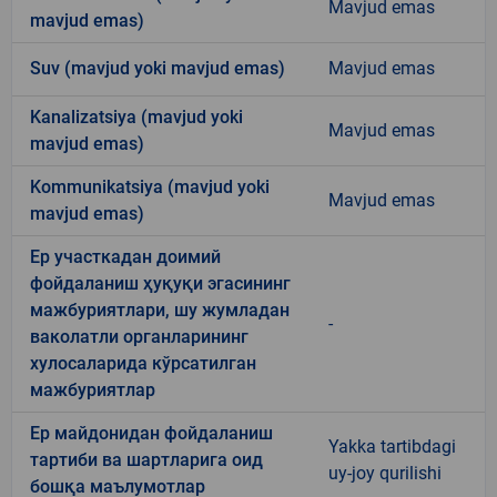
Mavjud emas
mavjud emas)
Suv (mavjud yoki mavjud emas)
Mavjud emas
Kanalizatsiya (mavjud yoki
Mavjud emas
mavjud emas)
Kommunikatsiya (mavjud yoki
Mavjud emas
mavjud emas)
Ер участкадан доимий
фойдаланиш ҳуқуқи эгасининг
мажбуриятлари, шу жумладан
-
ваколатли органларининг
хулосаларида кўрсатилган
мажбуриятлар
Ер майдонидан фойдаланиш
Yakka tartibdagi
тартиби ва шартларига оид
uy-joy qurilishi
бошқа маълумотлар