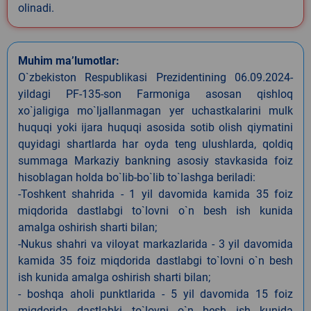
olinadi.
Muhim ma’lumotlar:
O`zbekiston Respublikasi Prezidentining 06.09.2024-
yildagi PF-135-son Farmoniga asosan qishloq
xo`jaligiga mo`ljallanmagan yer uchastkalarini mulk
huquqi yoki ijara huquqi asosida sotib olish qiymatini
quyidagi shartlarda har oyda teng ulushlarda, qoldiq
summaga Markaziy bankning asosiy stavkasida foiz
hisoblagan holda bo`lib-bo`lib to`lashga beriladi:
-Toshkent shahrida - 1 yil davomida kamida 35 foiz
miqdorida dastlabgi to`lovni o`n besh ish kunida
amalga oshirish sharti bilan;
-Nukus shahri va viloyat markazlarida - 3 yil davomida
kamida 35 foiz miqdorida dastlabgi to`lovni o`n besh
ish kunida amalga oshirish sharti bilan;
- boshqa aholi punktlarida - 5 yil davomida 15 foiz
miqdorida dastlabki to`lovni o`n besh ish kunida